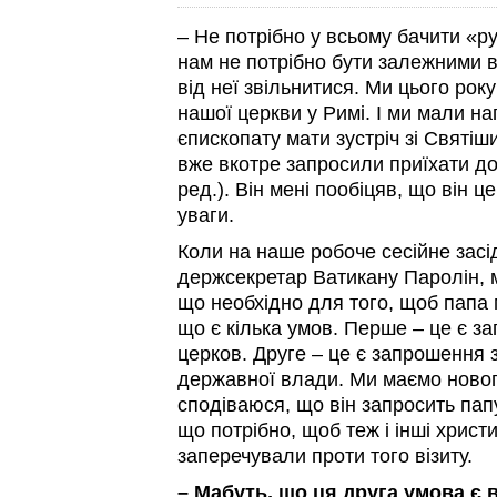
– Не потрібно у всьому бачити «р
нам не потрібно бути залежними в
від неї звільнитися. Ми цього рок
нашої церкви у Римі. І ми мали на
єпископату мати зустріч зі Святіш
вже вкотре запросили приїхати до
ред.). Він мені пообіцяв, що він 
уваги.
Коли на наше робоче сесійне зас
держсекретар Ватикану Паролін, 
що необхідно для того, щоб папа м
що є кілька умов. Перше – це є з
церков. Друге – це є запрошення з
державної влади. Ми маємо новог
сподіваюся, що він запросить папу
що потрібно, щоб теж і інші христ
заперечували проти того візиту.
– Мабуть, що ця друга умова є