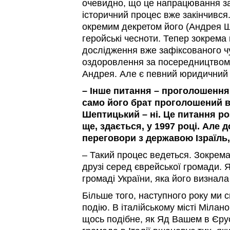
очевидно, що це напрацювання за
історичний процес вже закінчився
окремим декретом його (Андрея Ш
геройські чесноти. Тепер зокрема 
дослідження вже зафіксованого ч
оздоровлення за посередництвом
Андрея. Але є певний юридичний 
– Інше питання – проголошення 
само його брат проголошений в 
Шептицький – ні. Це питання р
ще, здається, у 1997 році. Але д
переговори з державою Ізраїль,
– Такий процес ведеться. Зокрема
друзі серед єврейської громади. 
громаді України, яка його визнал
Більше того, наступного року ми 
подію. В італійському місті Мілан
щось подібне, як Яд Вашем в Єрус