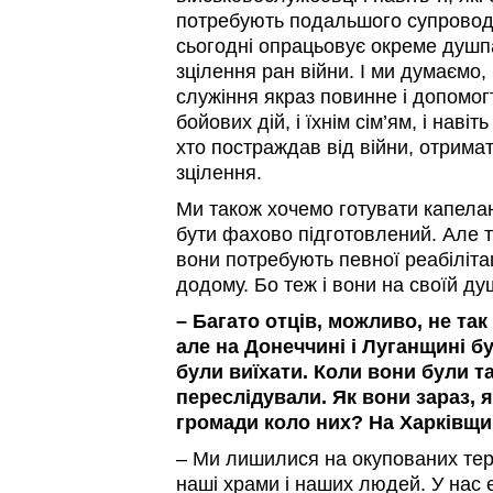
потребують подальшого супроводу
сьогодні опрацьовує окреме душ
зцілення ран війни. І ми думаємо,
служіння якраз повинне і допомог
бойових дій, і їхнім сім’ям, і навіт
хто постраждав від війни, отрима
зцілення.
Ми також хочемо готувати капелан
бути фахово підготовлений. Але т
вони потребують певної реабіліта
додому. Бо теж і вони на своїй душі
– Багато отців, можливо, не так 
але на Донеччині і Луганщині б
були виїхати. Коли вони були та
переслідували. Як вони зараз,
громади коло них? На Харківщи
– Ми лишилися на окупованих тер
наші храми і наших людей. У нас 