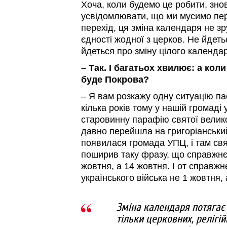
Хоча, коли будемо це робити, зно
усвідомлювати, що ми мусимо пе
перехід, ця зміна календаря не з
єдності жодної з церков. Не йдеть
йдеться про зміну цілого календа
– Так. І багатьох хвилює: а кол
буде Покрова?
– Я вам розкажу одну ситуацію па
кілька років тому у нашій громаді 
старовинну парафію святої велик
давно перейшла на григоріанськи
появилася громада УПЦ, і там св
поширив таку фразу, що справжнє
жовтня, а 14 жовтня. І от справжн
українського війська не 1 жовтня,
Зміна календаря потягає 
тільки церковних, релігій