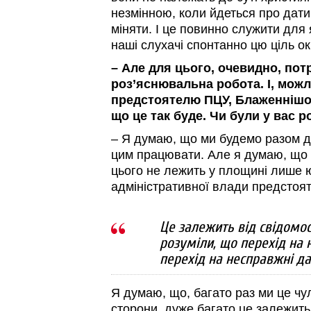
незмінною, коли йдеться про дати
міняти. І це повинно служити для 
наші слухачі спонтанно цю ціль о
– Але для цього, очевидно, пот
роз’яснювальна робота. І, можл
предстоятелю ПЦУ, Блаженнішо
що це так буде. Чи були у вас 
– Я думаю, що ми будемо разом ді
цим працювати. Але я думаю, що 
цього не лежить у площині лише ю
адміністративної влади предстоят
Це залежить від свідомо
розуміли, що перехід на 
перехід на несправжні да
Я думаю, що, багато раз ми це чул
сторони, дуже багато це залежить