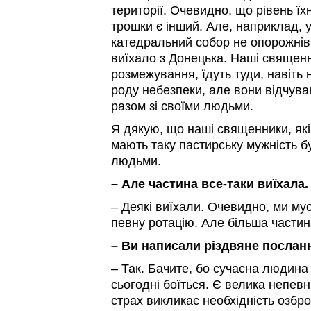
території. Очевидно, що рівень їх
трошки є інший. Але, наприклад, 
катедральний собор не опорожнів
виїхало з Донецька. Наші священ
розмежування, їдуть туди, навіть
роду небезпеки, але вони відчува
разом зі своїми людьми.
Я дякую, що наші священники, як
мають таку пастирську мужність б
людьми.
– Але частина все-таки виїхала.
– Деякі виїхали. Очевидно, ми мус
певну ротацію. Але більша частин
– Ви написали різдвяне посланн
– Так. Бачите, бо сучасна людина 
сьогодні боїться. Є велика непевніс
страх викликає необхідність озбр