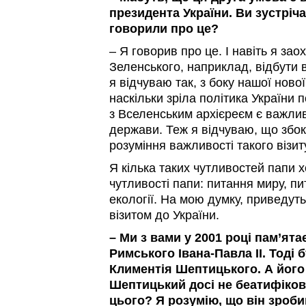
президента України. Ви зустріч
говорили про це?
– Я говорив про це. І навіть я з
Зеленського, наприклад, відбути в
я відчуваю так, з боку нашої ново
наскільки зріла політика України 
з Вселенським архієреєм є важли
держави. Теж я відчуваю, що збок
розуміння важливості такого візит
Я кілька таких чутливостей папи х
чутливості папи: питання миру, пи
екології. На мою думку, приведуть
візитом до України.
– Ми з вами у 2001 році пам’ята
Римського Івана-Павла ІІ. Тоді
Климентія Шептицького. А його
Шептицький досі не беатифіков
цього? Я розумію, що він зроби