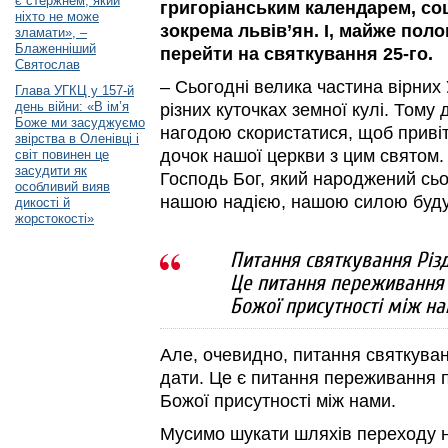
є стержнем, який
григоріанським календарем, со
ніхто не може
зокрема львів’ян. І, майже поло
зламати», –
Блаженніший
перейти на святкування 25-го.
Святослав
– Сьогодні велика частина вірних
Глава УГКЦ у 157-й
день війни: «В ім’я
різних куточках земної кулі. Тому
Боже ми засуджуємо
нагодою скористатися, щоб привіта
звірства в Оленівці і
дочок нашої церкви з цим святом
світ повинен це
засудити як
Господь Бог, який народжений сьо
особливий вияв
нашою надією, нашою силою буду
дикості й
жорстокості»
Питання святкування Різд
Це питання переживання 
Божої присутності між н
Але, очевидно, питання святкуван
дати. Це є питання переживання п
Божої присутності між нами.
Мусимо шукати шляхів переходу н