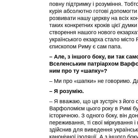
повну підтримку і розуміння. Тобт
курія абсолютно готові допомогти
розвивати нашу церкву на всіх конт
таких конкретних кроків цієї думк
створення нашого нового екзархат
українського екзарха стало місто
єпископом Риму є сам папа.
– Але, з іншого боку, ви так сам
Вселенським патріархом Варфо
ним про ту «шапку»?
– Ми про «шапки» не говоримо. Д
– Я розумію.
– Я вважаю, що ця зустріч з його 
Варфоломієм цього року в Римі б
історичною. З одного боку, він дон
переживання, ті свої міркування і 
здійснив для виведення українськ
канонічної ізоляції. А з іншого б