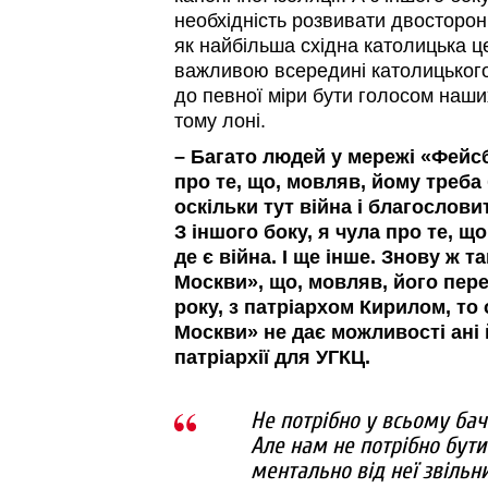
необхідність розвивати двосторон
як найбільша східна католицька ц
важливою всередині католицького
до певної міри бути голосом наши
тому лоні.
– Багато людей у мережі «Фейсб
про те, що, мовляв, йому треба 
оскільки тут війна і благослови
З іншого боку, я чула про те, що
де є війна. І ще інше. Знову ж т
Москви», що, мовляв, його пере
року, з патріархом Кирилом, то 
Москви» не дає можливості ані 
патріархії для УГКЦ.
Не потрібно у всьому бач
Але нам не потрібно бути
ментально від неї звільн