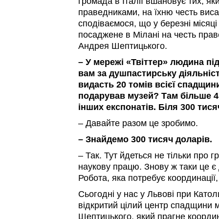
громада в Італії вшановує тих, я
праведниками, на їхню честь вис
сподіваємося, що у березні місяці
посаджене в Мілані на честь пра
Андрея Шептицького.
– У мережі «Твіттер» людина пі
вам за душпастирську діяльніст
видасть 20 томів всієї спадщи
подарував музей? Там більше 4 
інших експонатів. Біля 300 тися
– Давайте разом це зробимо.
– Знайдемо 300 тисяч доларів.
– Так. Тут йдеться не тільки про 
наукову працю. Знову ж таки це є 
Робота, яка потребує координації, 
Сьогодні у нас у Львові при Катол
відкритий цілий центр спадщини
Шептицького, який прагне координ