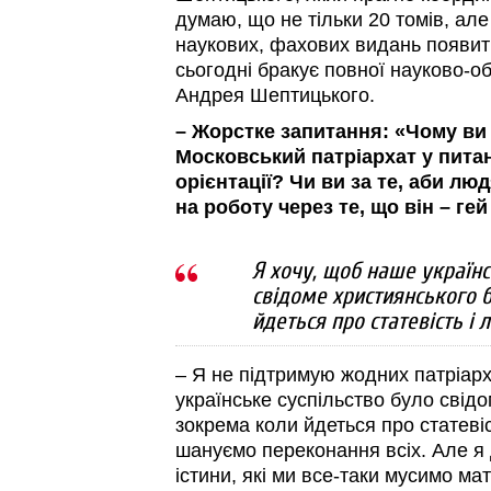
думаю, що не тільки 20 томів, але
наукових, фахових видань появит
сьогодні бракує повної науково-об
Андрея Шептицького.
– Жорстке запитання: «Чому ви
Московський патріархат у питан
орієнтації? Чи ви за те, аби л
на роботу через те, що він – гей
Я хочу, щоб наше українс
свідоме християнського 
йдеться про статевість і
– Я не підтримую жодних патріарх
українське суспільство було свід
зокрема коли йдеться про статевіс
шануємо переконання всіх. Але я 
істини, які ми все-таки мусимо мат