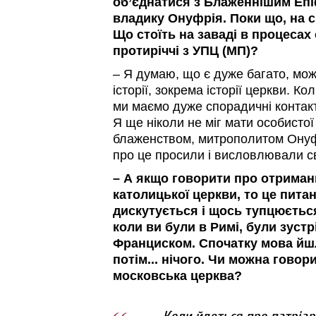
об’єднатися з Блаженнішим Епі
владику Онуфрія. Поки що, на с
Що стоїть на заваді в процесах 
протиріччі з УПЦ (МП)?
– Я думаю, що є дуже багато, мож
історії, зокрема історії церкви. К
ми маємо дуже спорадичні контакти
Я ще ніколи не міг мати особистої 
блаженством, митрополитом Онуфр
про це просили і висловлювали с
– А якщо говорити про отриман
католицької церкви, то це пита
дискутується і щось тупцюється 
коли ви були в Римі, були зустр
Франциском. Спочатку мова йшл
потім... нічого. Чи можна говори
московська церква?