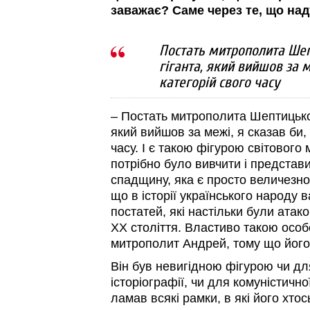
заважає? Саме через те, що над
Постать митрополита Шеп
гіганта, який вийшов за м
категорій свого часу
– Постать митрополита Шептицьког
який вийшов за межі, я сказав би,
часу. І є такою фігурою світового 
потрібно було вивчити і представ
спадщину, яка є просто величезно
що в історії українського народу 
постатей, які настільки були атак
ХХ століття. Властиво такою осо
митрополит Андрей, тому що його 
Він був невигідною фігурою чи дл
історіографії, чи для комуністично
ламав всякі рамки, в які його хтось