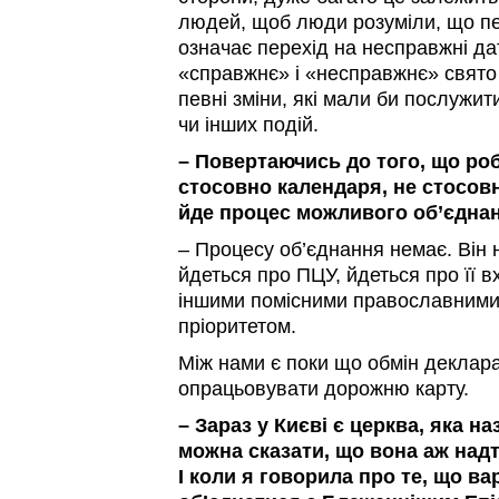
людей, щоб люди розуміли, що пе
означає перехід на несправжні да
«справжнє» і «несправжнє» свято
певні зміни, які мали би послужи
чи інших подій.
– Повертаючись до того, що роб
стосовно календаря, не стосовно
йде процес можливого об’єдна
– Процесу об’єднання немає. Він н
йдеться про ПЦУ, йдеться про її 
іншими помісними православними ц
пріоритетом.
Між нами є поки що обмін деклара
опрацьовувати дорожню карту.
– Зараз у Києві є церква, яка н
можна сказати, що вона аж над
І коли я говорила про те, що ва