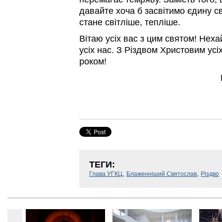
давайте хоча б засвітимо єдину св
стане світліше, тепліше.
Вітаю усіх вас з цим святом! Нех
усіх нас. З Різдвом Христовим ус
роком!
ТЕГИ:
,
,
Глава УГКЦ
Блаженніший Святослав
Різдво