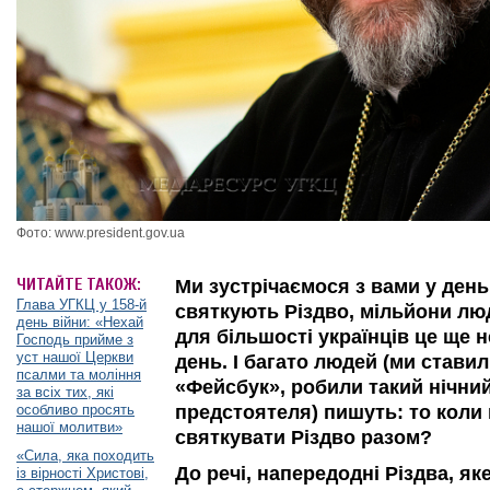
Фото: www.president.gov.ua
ЧИТАЙТЕ ТАКОЖ:
Ми зустрічаємося з вами у ден
Глава УГКЦ у 158-й
святкують Різдво, мільйони люд
день війни: «Нехай
для більшості українців це ще н
Господь прийме з
уст нашої Церкви
день. І багато людей (ми стави
псалми та моління
«Фейсбук», робили такий нічний
за всіх тих, які
особливо просять
предстоятеля) пишуть: то коли
нашої молитви»
святкувати Різдво разом?
«Сила, яка походить
До речі, напередодні Різдва, як
із вірності Христові,