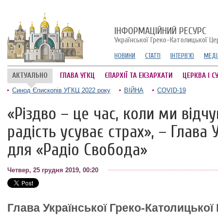
ІНФОРМАЦІЙНИЙ РЕСУРС
Української Греко-Католицької Це
НОВИНИ
СТАТТІ
ІНТЕРВ'Ю
МЕДІ
АКТУАЛЬНО
ГЛАВА УГКЦ
ЄПАРХІЇ ТА ЕКЗАРХАТИ
ЦЕРКВА І С
Синод Єпископів УГКЦ 2022 року
ВІЙНА
COVID-19
«Різдво – це час, коли ми відч
радість усуває страх», – Глава 
для «Радіо Свобода»
Четвер, 25 грудня 2019, 00:20
Глава Української Греко-Католицької