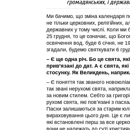
громадянських, і держав
Ми бачимо, що зміна календаря по
не тільки церковних, релігійних, а
державних у тому числі. Коли ми 
25 грудня, то це означає, що Бог
освячення вод, буде 6 січня, не 1
згадали, будемо святкувати 6 гру
– Є ще одна річ. Бо це свята, як
прив’язані до дат. А є свята, як
стосунку. Як Великдень, наприк
– Є поняття так званого новоюліа
так звані нерухомі свята, наприкл
за новим стилем. Себто за григо
рухомі свята, які пов’язані з пасх
Пасхи залишаються за старим юл
вираховування цього дня. Це є л
які встановлені перш за все церко
вони не належать до суті християн