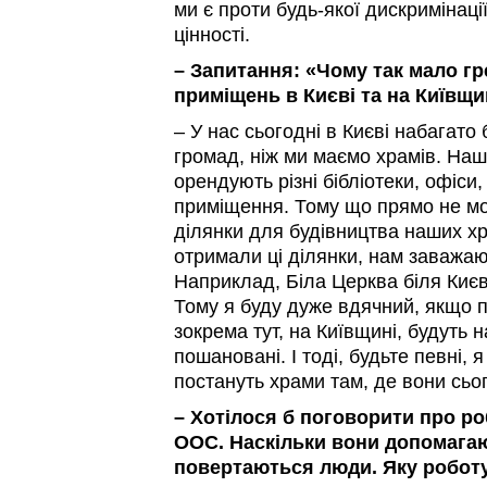
ми є проти будь-якої дискримінації
цінності.
– Запитання: «Чому так мало гр
приміщень в Києві та на Київщи
– У нас сьогодні в Києві набагато 
громад, ніж ми маємо храмів. Наші
орендують різні бібліотеки, офіси,
приміщення. Тому що прямо не м
ділянки для будівництва наших хра
отримали ці ділянки, нам заважаю
Наприклад, Біла Церква біля Києв
Тому я буду дуже вдячний, якщо 
зокрема тут, на Київщині, будуть
пошановані. І тоді, будьте певні,
постануть храми там, де вони сьог
– Хотілося б поговорити про ро
ООС. Наскільки вони допомагаю
повертаються люди. Яку робот