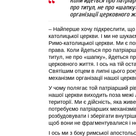
Коли йдеться про патріар
про титул, не про «шапку
організації церковного ж
– Найперше хочу підкреслити, що
католицької церкви. І ми не шукає
Римо-католицької церкви. Ми є п
права. Коли йдеться про патріаршу
титул, не про «шапку», йдеться пр
церковного життя. І ось на тій оста
Святішим отцем в липні цього року
механізми організації нашої церкв
У чому полягає той патріарший рі
нашої церкви виходить поза межі 
території. Ми є дійсність, яка живе
потребуємо патріарших механізмів
розбудовувати і зберігати внутрішн
щоб вони не фрагментувалися і 
І ось ми з боку римської апостоль