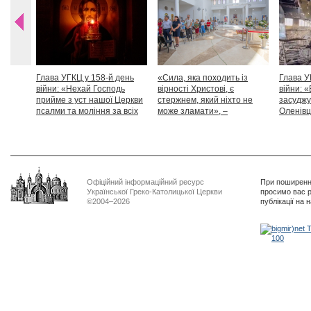
Глава УГКЦ у 158-й день
«Сила, яка походить із
Глава У
війни: «Нехай Господь
вірності Христові, є
війни: «
прийме з уст нашої Церкви
стержнем, який ніхто не
засуджу
псалми та моління за всіх
може зламати», –
Оленівці
тих, які особливо просять
Блаженніший Святослав
засудит
нашої молитви»
дикості
Офіційний інформаційний ресурс
При поширенні
Української Греко-Католицької Церкви
просимо вас р
©2004–2026
публікації на 