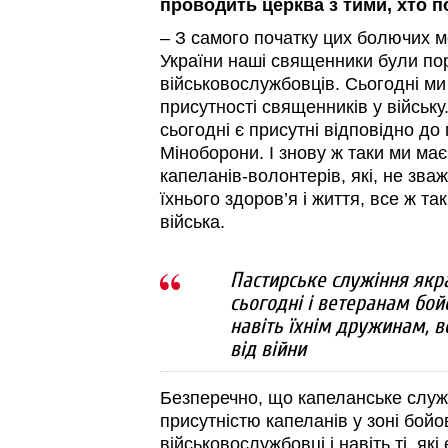
проводить церква з тими, хто 
– З самого початку цих болючих м
України наші священники були по
військовослужбовців. Сьогодні ми
присутності священників у війську.
сьогодні є присутні відповідно до
Міноборони. І знову ж таки ми ма
капеланів-волонтерів, які, не зв
їхнього здоров’я і життя, все ж та
війська.
Пастирське служіння якр
сьогодні і ветеранам бойов
навіть їхнім дружинам, в
від війни
Безперечно, що капеланське служ
присутністю капеланів у зоні бойо
військовослужбовці і навіть ті, які 