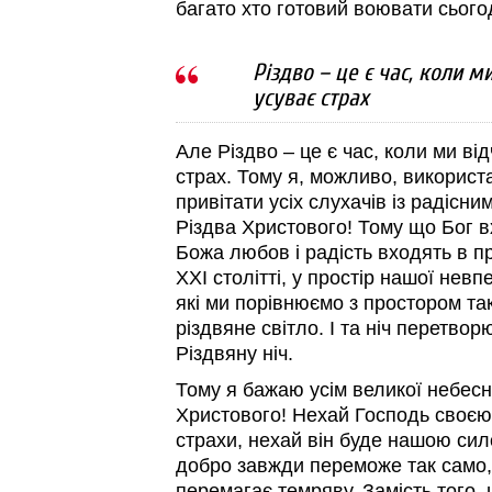
багато хто готовий воювати сьогодн
Різдво – це є час, коли м
усуває страх
Але Різдво – це є час, коли ми ві
страх. Тому я, можливо, використ
привітати усіх слухачів із радісн
Різдва Христового! Тому що Бог в
Божа любов і радість входять в пр
ХХІ столітті, у простір нашої невпе
які ми порівнюємо з простором та
різдвяне світло. І та ніч перетвор
Різдвяну ніч.
Тому я бажаю усім великої небесн
Христового! Нехай Господь своєю
страхи, нехай він буде нашою си
добро завжди переможе так само, 
перемагає темряву. Замість того, 