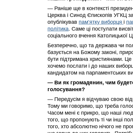
— Раніше ще в контексті президе
Церква і Синод Єпископів УГКЦ з
опублікував
пам’ятку виборця
і
па
політика
. Саме ці постулати висв
соціального вчення Католицької Ц
Безперечно, що та держава чи пол
базується на Божому законі, прир
бути підтримана християнами. Це
хочемо послати і до наших виборці
кандидатом на парламентських в
— Ви як громадянин, чим будет
голосування?
— Передусім я відчуваю свою відп
Тому ми говоримо, що треба голо
Часом мені є прикро, що наші лю
того, що пропонують ті чи інші по
того, хто абсолютно нічого не про