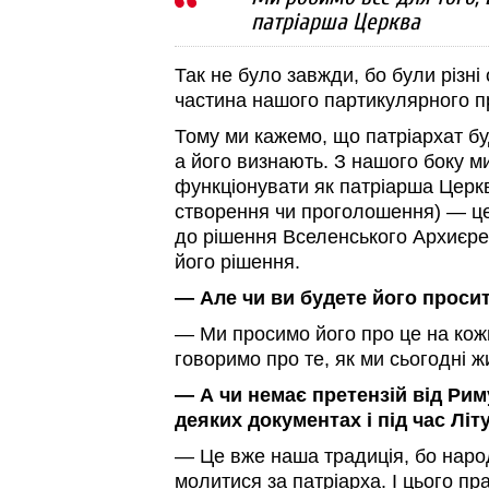
патріарша Церква
Так не було завжди, бо були різні
частина нашого партикулярного п
Тому ми кажемо, що патріархат буд
а його визнають. З нашого боку м
функціонувати як патріарша Церкв
створення чи проголошення) — це
до рішення Вселенського Архиєре
його рішення.
— Але чи ви будете його просит
— Ми просимо його про це на кожні
говоримо про те, як ми сьогодні 
— А чи немає претензій від Ри
деяких документах і під час Літ
— Це вже наша традиція, бо наро
молитися за патріарха. І цього пр