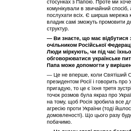
стосунках з Папою. Проте ми хоче
комунікували в звичайний спосіб,
послухати всіх. Є ширша мережа к
владик самі зможуть промовити до
структур.
— Ви знаєте, що має відбутися 
очільником Російської Федерац
Люди міркують, чи під час їхньо
обговорюватися українське пит
Папа може допомогти у вирішен
— Це не вперше, коли Святіший От
президентом Росії і говорить про У
пригадую, то це є їхня третя зустр
точок розмов була якраз про Украї
на тому, щоб Росія зробила все дл
агресію проти України (тоді йшлос
домовленості). Що цього разу бу
побачимо.