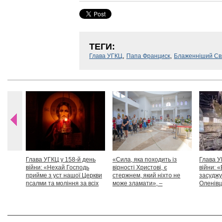
ТЕГИ:
,
,
Глава УГКЦ
Папа Франциск
Блаженніший Св
Глава УГКЦ у 158-й день
«Сила, яка походить із
Глава У
війни: «Нехай Господь
вірності Христові, є
війни: «
прийме з уст нашої Церкви
стержнем, який ніхто не
засуджу
псалми та моління за всіх
може зламати», –
Оленівці
тих, які особливо просять
Блаженніший Святослав
засудит
нашої молитви»
дикості