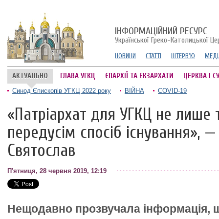
ІНФОРМАЦІЙНИЙ РЕСУРС
Української Греко-Католицької Це
НОВИНИ
СТАТТІ
ІНТЕРВ'Ю
МЕДІ
АКТУАЛЬНО
ГЛАВА УГКЦ
ЄПАРХІЇ ТА ЕКЗАРХАТИ
ЦЕРКВА І С
Синод Єпископів УГКЦ 2022 року
ВІЙНА
COVID-19
«Патріархат для УГКЦ не лише т
передусім спосіб існування», 
Святослав
П'ятниця, 28 червня 2019, 12:19
Нещодавно прозвучала інформація, 