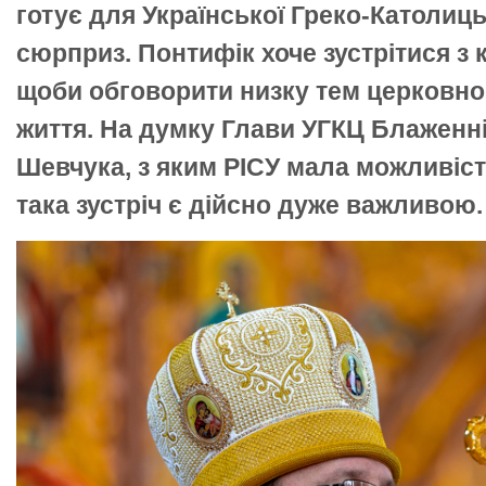
готує для Української Греко-Католиц
сюрприз. Понтифік хоче зустрітися з
щоби обговорити низку тем церковног
життя. На думку Глави УГКЦ Блаженн
Шевчука, з яким РІСУ мала можливіст
така зустріч є дійсно дуже важливою.