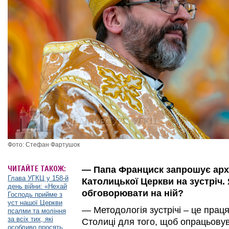
Фото: Стефан Фартушок
ЧИТАЙТЕ ТАКОЖ:
— Папа Франциск запрошує архи
Глава УГКЦ у 158-й
Католицької Церкви на зустріч.
день війни: «Нехай
обговорювати на ній?
Господь прийме з
уст нашої Церкви
— Методологія зустрічі – це прац
псалми та моління
за всіх тих, які
Столиці для того, щоб опрацьову
особливо просять