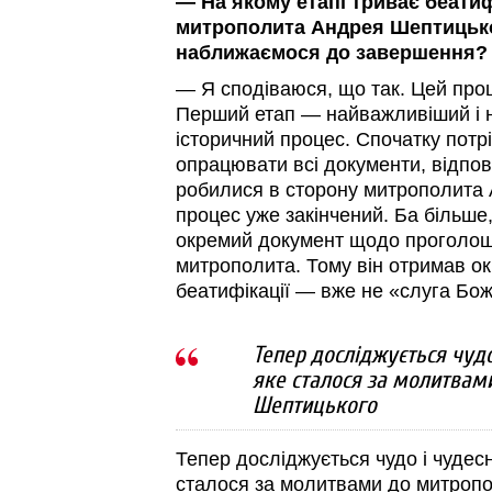
— На якому етапі триває беатиф
митрополита Андрея Шептицьк
наближаємося до завершення?
— Я сподіваюся, що так. Цей проц
Перший етап — найважливіший і н
історичний процес. Спочатку потрі
опрацювати всі документи, відпові
робилися в сторону митрополита
процес уже закінчений. Ба більше,
окремий документ щодо проголош
митрополита. Тому він отримав ок
беатифікації — вже не «слуга Бо
Тепер досліджується чудо
яке сталося за молитвам
Шептицького
Тепер досліджується чудо і чудес
сталося за молитвами до митроп