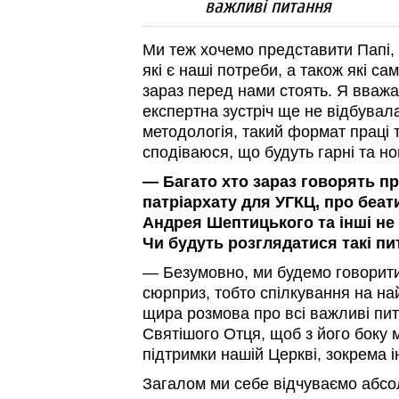
важливі питання
Ми теж хочемо представити Папі,
які є наші потреби, а також які с
зараз перед нами стоять. Я вважа
експертна зустріч ще не відбувала
методологія, такий формат праці т
сподіваюся, що будуть гарні та но
— Багато хто зараз говорять п
патріархату для УГКЦ, про беа
Андрея Шептицького та інші не
Чи будуть розглядатися такі п
— Безумовно, ми будемо говорити
сюрприз, тобто спілкування на на
щира розмова про всі важливі пит
Святішого Отця, щоб з його боку 
підтримки нашій Церкві, зокрема і
Загалом ми себе відчуваємо абс