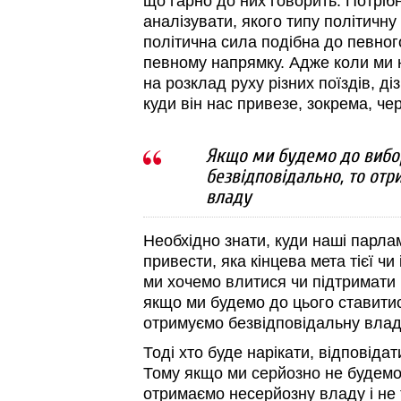
що гарно до них говорить. Потріб
аналізувати, якого типу політичну
політична сила подібна до певного
певному напрямку. Адже коли ми н
на розклад руху різних поїздів, ді
куди він нас привезе, зокрема, чер
Якщо ми будемо до вибор
безвідповідально, то от
владу
Необхідно знати, куди наші парла
привести, яка кінцева мета тієї чи 
ми хочемо влитися чи підтримати
якщо ми будемо до цього ставитис
отримуємо безвідповідальну влад
Тоді хто буде нарікати, відповіда
Тому якщо ми серйозно не будемо 
отримаємо несерйозну владу і не т