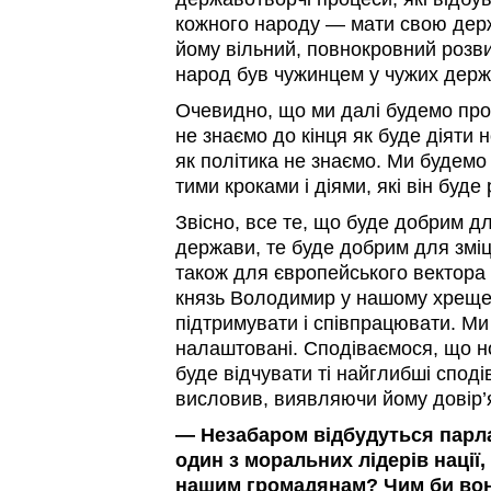
кожного народу — мати свою держ
йому вільний, повнокровний розви
народ був чужинцем у чужих держ
Очевидно, що ми далі будемо про
не знаємо до кінця як буде діяти 
як політика не знаємо. Ми будемо 
тими кроками і діями, які він буде
Звісно, все те, що буде добрим д
держави, те буде добрим для зміцн
також для європейського вектора 
князь Володимир у нашому хреще
підтримувати і співпрацювати. Ми
налаштовані. Сподіваємося, що н
буде відчувати ті найглибші споді
висловив, виявляючи йому довір’я
— Незабаром відбудуться парла
один з моральних лідерів нації
нашим громадянам? Чим би вон