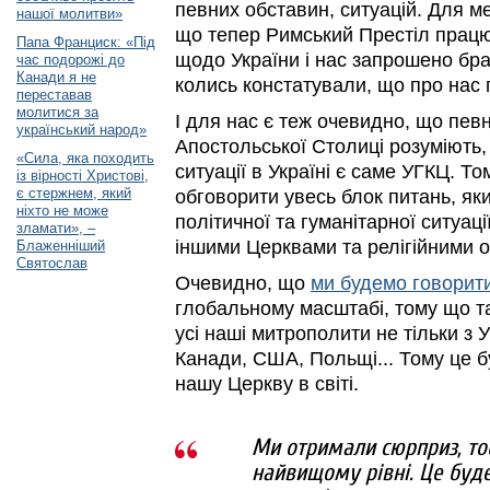
певних обставин, ситуацій. Для 
нашої молитви»
що тепер Римський Престіл прац
Папа Франциск: «Під
щодо України і нас запрошено бра
час подорожі до
Канади я не
колись констатували, що про нас 
переставав
молитися за
І для нас є теж очевидно, що певн
український народ»
Апостольської Столиці розуміють
«Сила, яка походить
ситуації в Україні є саме УГКЦ. 
із вірності Христові,
є стержнем, який
обговорити увесь блок питань, яки
ніхто не може
політичної та гуманітарної ситуації
зламати», –
іншими Церквами та релігійними о
Блаженніший
Святослав
Очевидно, що
ми будемо говорит
глобальному масштабі, тому що та
усі наші митрополити не тільки з Ук
Канади, США, Польщі... Тому це б
нашу Церкву в світі.
Ми отримали сюрприз, то
найвищому рівні. Це буд