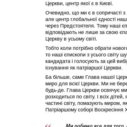
Церкви, центр якої є в Києві.
Очевидно, що ми є в сопричасті 
але центр глобальної єдності наш
через Предстоятеля. Тому наші єп
відповідають не лише за свою єп
Церкву в усьому світі.
Тобто коли потрібно обрати новог
то наші єпископи з усього світу 
кандидата і голосують за цей вибі
існування як патріаршої Церкви.
Ба більше, саме Глава нашої Цер
миро для всієї Церкви. Ми не бер
будь-де. Глава Церкви освячує мир
розходиться по світу. І всіх дітей,
частині світу, помазують миром, я
Патріаршому соборі Воскресіння Х
Ми робимо все для того,