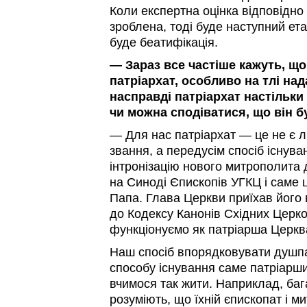
Коли експертна оцінка відповідно 
зроблена, тоді буде наступний ет
буде беатифікація.
— Зараз все частіше кажуть, що
патріархат, особливо на тлі на
насправді патріархат настільки
чи можна сподіватися, що він б
— Для нас патріархат — це не є л
звання, а передусім спосіб існу
інтронізацію нового митрополита
на Синоді Єпископів УГКЦ і саме 
Папа. Глава Церкви приїхав його 
до Кодексу Канонів Східних Церко
функціонуємо як патріарша Церкв
Наш спосіб впорядковувати душпа
способу існування саме патріарших
вчимося так жити. Наприклад, ба
розуміють, що їхній єпископат і 