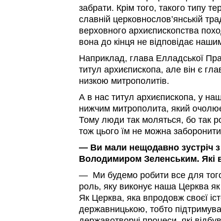
забрати. Крім того, такого типу те
славній церковнослов’янській трад
верховного архиєпископства походи
вона до кінця не відповідає наши
Наприклад, глава Елладської Пр
титул архиєпископа, але він є гла
низкою митрополитів.
А в нас титул архиєпископа, у наш
нижчим митрополита, який очолює
Тому люди так моляться, бо так ро
тож цього їм не можна заборонити
— Ви мали нещодавно зустріч з
Володимиром Зеленським. Які 
— Ми будемо робити все для того,
роль, яку виконує наша Церква як
Як Церква, яка впродовж своєї іст
державницькою, тобто підтримува
державотворчі процеси, які відбу