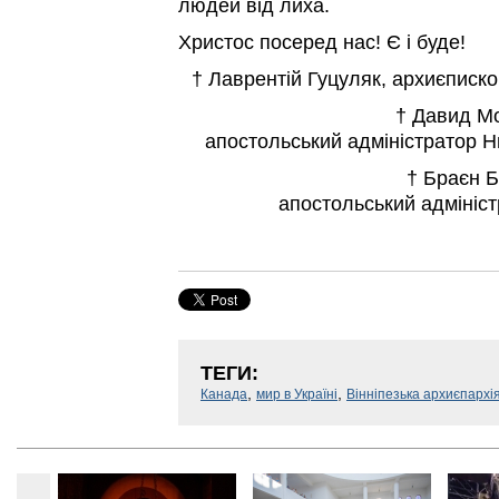
людей від лиха.
Христос посеред нас! Є і буде!
† Лаврентій Гуцуляк, архиєписко
† Давид Мо
апостольський адміністратор Н
† Браєн Б
апостольський адмініст
ТЕГИ:
,
,
Канада
мир в Україні
Вінніпезька архиєпархі