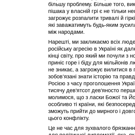
більшу проблему. Більше того, вик
пішака у власній грі є не тільки 
загрожує розпалити тривалі й гірк
які заважатимуть будь-яким зусил
між народами.
Нарешті, ми закликаємо всіх люде
російську агресію в Україні як да
кінці світу, про який ми почули з 
приніс горе і біду для мільйонів л
не зникає, а загрожує вилитися в
зобов’язані знати історію та прав
Росією з часу проголошення Украї
тисячу дев'ятсот дев'яносто першо
молимося, що з ласки Божої та Йо
особливо ті країни, які безпосеред
зможуть прийти до мирного і дов
цього конфлікту.
Це не час для зухвалого брязкання