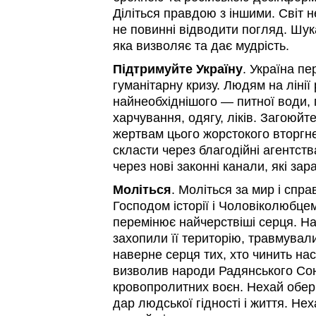
Діліться правдою з іншими. Світ 
не повинні відводити погляд. Шук
яка визволяє та дає мудрість.
Підтримуйте
Україну
. Україна п
гуманітарну кризу. Людям на ліні
найнеобхіднішого — питної води, 
харчування, одягу, ліків. Загоюйт
жертвам цього жорстокого вторг
скласти через благодійні агентств
через нові законні канали, які зар
Моліться
. Моліться за мир і спра
Господом історії і Чоловіколюбце
перемінює найчерствіші серця. На
захопили її територію, травмували
наверне серця тих, хто чинить на
визволив народи Радянського Сою
кровопролитних воєн. Нехай обер
дар людської гідності і життя. Нех