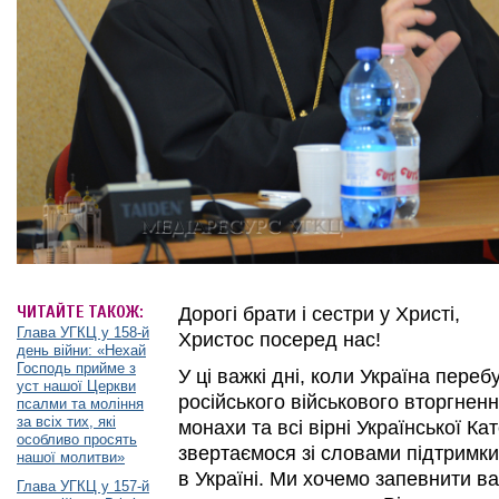
ЧИТАЙТЕ ТАКОЖ:
Дорогі брати і сестри у Христі,
Глава УГКЦ у 158-й
Христос посеред нас!
день війни: «Нехай
Господь прийме з
У ці важкі дні, коли Україна переб
уст нашої Церкви
російського військового вторгненн
псалми та моління
за всіх тих, які
монахи та всі вірні Української К
особливо просять
звертаємося зі словами підтримки
нашої молитви»
в Україні. Ми хочемо запевнити в
Глава УГКЦ у 157-й