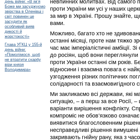
невпинних молитвах. Від самого п
день війни: «В ім’я
Боже ми засуджуємо
проти України ми усі у наших цер
звірства в Оленівці і
за мир в Україні. Прошу знайте, що
світ повинен це
засудити як
вами.
особливий вияв
дикості й
Можливо, багато хто не здивовани
жорстокості»
останні місяці, проте нам тяжко з
Глава УГКЦ у 155-й
час має імперіалістичні амбіції. З
день війни:
до росіян, щоб вони переглянули м
«Помолімося, щоб
не втратити скарбу
проти України останні сім років. Б
віри князя
відносини і взаємна повага є на
Володимира»
узгодження різних політичних пог
солідарності та взаємовигідного 
Ми закликаємо всі держави, які м
ситуацію, – а перш за все Росії, 
варіанти вирішення конфлікту. Сп
компроміс не обов’язково означа
виявитися благословенним рішення
несправедливі рішення вимушені 
закривають гнійну рану, яка з час