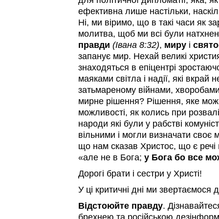
для політичної дипломатії, яка, я
ефективна лише настільки, наскіль
Ні, ми віримо, що в такі часи як з
молитва, щоб ми всі були натхнен
правди
(Івана 8:32)
,
миру
і
свято
запанує мир. Нехай великі християн
знаходяться в епіцентрі зростаюч
маяками світла і надії, які вкрай не
затьмареному війнами, хворобами
мирне рішення? Рішення, яке мож
можливості, як колись при розвал
народи які були у рабстві комуні
вільними і могли визначати своє 
що нам сказав Христос, що є реч
«але не в Бога;
у Бога бо все м
Дорогі брати і сестри у Христі!
У ці критичні дні ми звертаємося 
Відстоюйте правду
. Дізнавайтес
брехнею та російською дезінформа