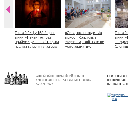
Глава УГКЦ у 158-й день
«Сила, яка походить із
Глава У
війни: «Нехай Господь
вірності Христові, є
війни: «
прийме з уст нашої Церкви
стержнем, який ніхто не
засуджу
псалми та моління за всіх
може зламати», –
Оленівці
тих, які особливо просять
Блаженніший Святослав
засудит
нашої молитви»
дикості
Офіційний інформаційний ресурс
При поширенні
Української Греко-Католицької Церкви
просимо вас р
©2004–2026
публікації на 