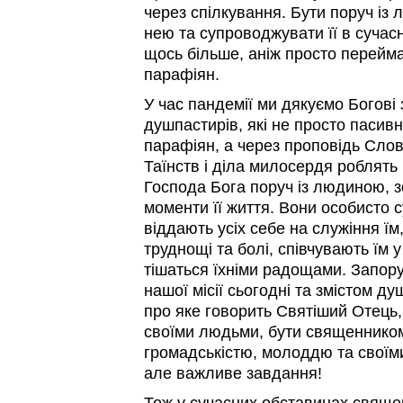
через спілкування. Бути поруч із 
нею та супроводжувати її в сучас
щось більше, аніж просто перейм
парафіян.
У час пандемії ми дякуємо Богові
душпастирів, які не просто пасив
парафіян, а через проповідь Сло
Таїнств і діла милосердя роблять
Господа Бога поруч із людиною, 
моменти її життя. Вони особисто 
віддають усіх себе на служіння їм,
труднощі та болі, співчувають їм у
тішаться їхніми радощами. Запор
нашої місії сьогодні та змістом д
про яке говорить Святіший Отець, 
своїми людьми, бути священником
громадськістю, молоддю та своїм
але важливе завдання!