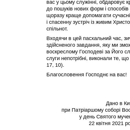
вас у цьому служінні, обдаровує к
до пошуків нових форм і способів 
щоразу краще допомагати сучасн
і спасенну зустріч із живим Христ
спільнот.
Входячи в цей пасхальний час, зи
здійсненого завдання, яку ми зм
воскреслому Господеві за Його с
слуги непотрібні, виконали те, що
17, 10).
Благословення Господнє на вас!
Дано в Ки
при Патріаршому соборі Вос
у день Святого муче
22 квітня 2021 р