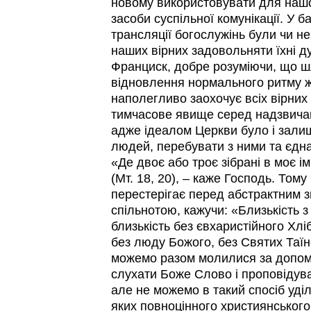
новому використовувати для нашо
засоби суспільної комунікації. У 
трансляції богослужінь були чи н
наших вірних задовольняти їхні д
Франциск, добре розуміючи, що ш
відновлення нормального ритму ж
наполегливо заохочує всіх вірних
тимчасове явище серед надзвичай
адже ідеалом Церкви було і зали
людей, перебувати з ними та єдна
«Де двоє або троє зібрані в моє ім
(Мт. 18, 20), – каже Господь. Том
перестерігає перед абстрактним зв
спільнотою, кажучи: «Близькість з
близькість без євхаристійного Хлі
без люду Божого, без Святих Таї
можемо разом молилися за допомо
слухати Боже Слово і проповідув
але не можемо в такий спосіб уділ
яких повноцінного християнського 