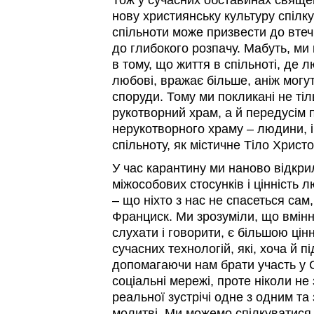
Тож у сучасних обставинах свяще
нову християнську культуру спілк
спільноти може призвести до втечі
до глибокого розпачу. Мабуть, ми
в тому, що життя в спільноті, де 
любові, вражає більше, аніж могут
споруди. Тому ми покликані не тіл
рукотворний храм, а й передусім п
нерукотворного храму – людини, і
спільноту, як містичне Тіло Христо
У час карантину ми наново відкри
міжособових стосунків і цінність 
– що ніхто з нас не спасеться сам
Франциск. Ми зрозуміли, що вмінн
слухати і говорити, є більшою цін
сучасних технологій, які, хоча й 
допомагаючи нам брати участь у 
соціальні мережі, проте ніколи н
реальної зустрічі одне з одним та
молитві. Ми можемо спілкуватися 