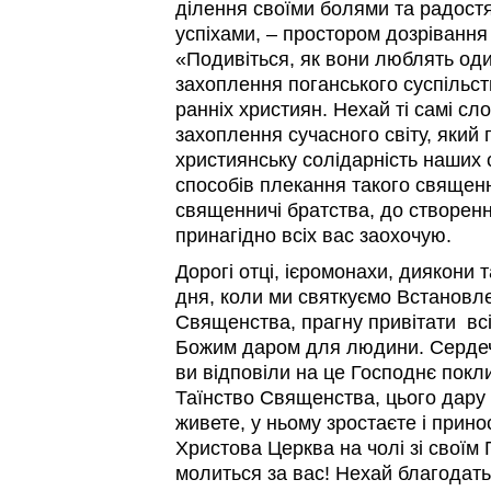
ділення своїми болями та радост
успіхами, – простором дозрівання
«Подивіться, як вони люблять оди
захоплення поганського суспільст
ранніх християн. Нехай ті самі сл
захоплення сучасного світу, який
християнську солідарність наших с
способів плекання такого священ
священничі братства, до створення
принагідно всіх вас заохочую.
Дорогі отці, ієромонахи, диякони 
дня, коли ми святкуємо Встановл
Священства, прагну привітати всі
Божим даром для людини. Сердеч
ви відповіли на це Господнє покл
Таїнство Священства, цього дару 
живете, у ньому зростаєте і прин
Христова Церква на чолі зі своїм
молиться за вас! Нехай благодать