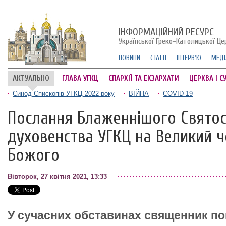
ІНФОРМАЦІЙНИЙ РЕСУРС
Української Греко-Католицької Це
НОВИНИ
СТАТТІ
ІНТЕРВ'Ю
МЕДІ
АКТУАЛЬНО
ГЛАВА УГКЦ
ЄПАРХІЇ ТА ЕКЗАРХАТИ
ЦЕРКВА І С
Синод Єпископів УГКЦ 2022 року
ВІЙНА
COVID-19
Послання Блаженнішого Свято
духовенства УГКЦ на Великий ч
Божого
Вівторок, 27 квітня 2021, 13:33
У сучасних обставинах священник п