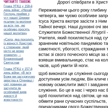
ЧИТАЙТЕ ТАКОЖ:
Дорогі співбрати в Хрис
Глава УГКЦ у 158-й
Переживаючи цього року глибину 
день війни: «Нехай
Господь прийме з
четверга, ми чуємо особливе зап
уст нашої Церкви
Ісуса Христа вкотре засісти з Ним
псалми та моління
за всіх тих, які
Тайної вечері. Наші духовні очі зв
особливо просять
Служителя Божественної Літургії 
нашої молитви»
Учителя, який похиляється над с
«Сила, яка походить
зраненим новітньою пандемією т
із вірності Христові,
є стержнем, який
самотності, убогості, страждання
ніхто не може
встає зі свого почесного місця за 
зламати», –
Блаженніший
взявши вмивальницю, стає на ко
Святослав
часів, щоб умити їй ноги.
Глава УГКЦ у 157-й
день війни: «В ім’я
Щоб виконати це служіння сьогодн
Боже ми засуджуємо
доступним усім людям, Він кличе 
звірства в Оленівці і
новому осмислити зміст і завдан
світ повинен це
засудити як
служіння. Бо це в нас і через нас 
особливий вияв
щоб похилитися над світом, це н
дикості й
жорстокості»
обмити рани сучасних суспільств,
причасниками свого Божественно