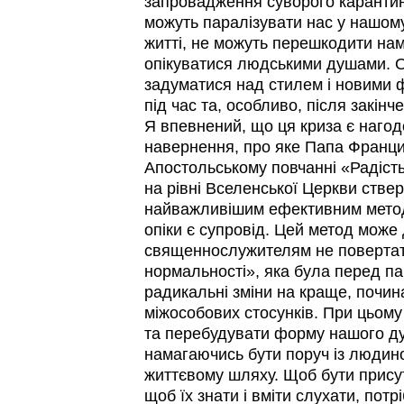
запровадження суворого карантину
можуть паралізувати нас у нашому
житті, не можуть перешкодити нам
опікуватися людськими душами. 
задуматися над стилем і новими
під час та, особливо, після закінч
Я впевнений, що ця криза є наго
навернення, про яке Папа Франци
Апостольському повчанні «Радість
на рівні Вселенської Церкви стве
найважливішим ефективним метод
опіки є супровід. Цей метод може
священнослужителям не повертат
нормальності», яка була перед па
радикальні зміни на краще, почи
міжособових стосунків. При цьом
та перебудувати форму нашого д
намагаючись бути поруч із людин
життєвому шляху. Щоб бути присут
щоб їх знати і вміти слухати, потр