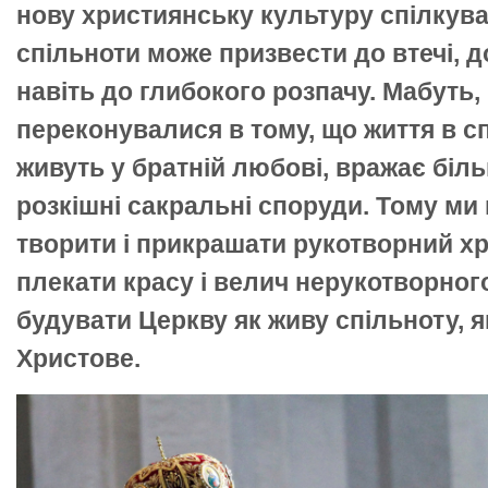
нову християнську культуру спілкува
спільноти може призвести до втечі, д
навіть до глибокого розпачу. Мабуть,
переконувалися в тому, що життя в с
живуть у братній любові, вражає біль
розкішні сакральні споруди. Тому ми 
творити і прикрашати рукотворний хр
плекати красу і велич нерукотворног
будувати Церкву як живу спільноту, я
Христове.