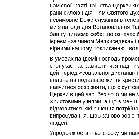
нам свої Святі Таїнства Церкви як 
рани силою і діянням Святого Ду
невимовне Боже служіння в тепері
ми з нагоди дня Встановлення Т
Завіту питаємо себе: що означає 
ієреєм «за чином Мелхиседека» і 
вірними нашому покликанню і вол
В умовах пандемії Господь промовл
спонукає нас замислитися над тим
цей період «соціальної дистанції т
вплине на подальше життя христи
навчитися розрізняти, що є суттє
Церкви в цей час, без чого ми не
Христовими учнями, а що є менш 
відмовитися, які рішення потрібн
випробування, щоб заново зорієн
людей.
Упродовж останнього року ми навч