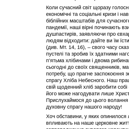
Коли сучасний світ щоразу голосн
економічні та соціальні кризи і на
біблійних масштабів для сучасног
пандемії, наші вірні починають вз
душпастирів, заявляючи про євха
людям відходити: дайте ви їм їсти
(див. Мт. 14, 16), – свого часу ск
пустелі та зробив їх здатними наг
п’ятьма хлібинами і двома рибина
сьогодні до своїх священників, м
потребу, що прагне заспокоєння зе
спрагу Хліба Небесного. Наш пра
свій щоденний хліб заробити собі
його може нагодувати лише Хрис
Прислухаймося до цього волання 
духовну спрагу нашого народу!
Хоч обставини, у яких опинилося
впливають на наше церковне життя