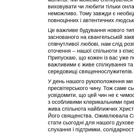
виховувати чи любити тільки онла
неможливо. Тому завжди є необхід
повноцінних і автентичних людськ
Це важливе будування нового тип
заснованого на євангельській зак
співчутливої любові, нам слід ро
оточення – нашої спільноти з єпи
Припускаю, що кожен із вас уже п
важливими є живе спілкування та 
середовищі священнослужителів.
У день нашого рукоположення ми
пресвітерського чину. Тож саме с
усвідомити, що цей чин не є чимос
з особливими клерикальними прив
жива спільнота найближчих Христо
Його священства. Оживлювала Св
стати сьогодні для нашого духов
слухання і підтримки, солідарнос