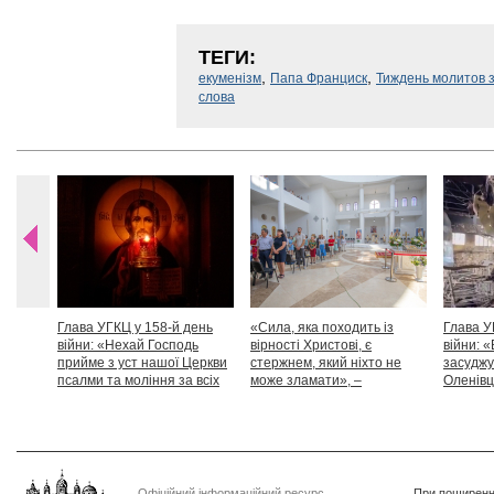
ТЕГИ:
,
,
екуменізм
Папа Франциск
Тиждень молитов з
слова
Глава УГКЦ у 158-й день
«Сила, яка походить із
Глава У
війни: «Нехай Господь
вірності Христові, є
війни: «
прийме з уст нашої Церкви
стержнем, який ніхто не
засуджу
псалми та моління за всіх
може зламати», –
Оленівці
тих, які особливо просять
Блаженніший Святослав
засудит
нашої молитви»
дикості
Офіційний інформаційний ресурс
При поширенні