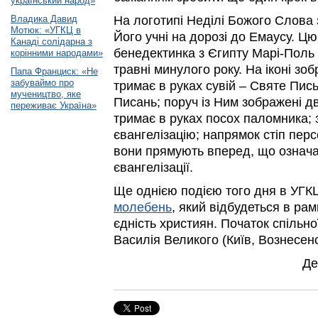
український народ»
Владика Давид
На логотипі Неділі Божого Слова
Мотюк: «УГКЦ в
Його учні на дорозі до Емаусу. Цю
Канаді солідарна з
бенедектинка з Єгипту Марі-Поль
корінними народами»
травні минулого року. На іконі зо
Папа Франциск: «Не
забуваймо про
тримає в руках сувій – Святе Пис
мучеництво, яке
Писань; поруч із Ним зображені дв
переживає Україна»
тримає в руках посох паломника; 
євангелізацію; напрямок стіп перс
вони прямують вперед, що означа
євангелізації.
Ще однією подією того дня в УГК
молебень
, який відбудеться в ра
єдність християн. Початок спільно
Василія Великого (Київ, Вознесенсь
Де