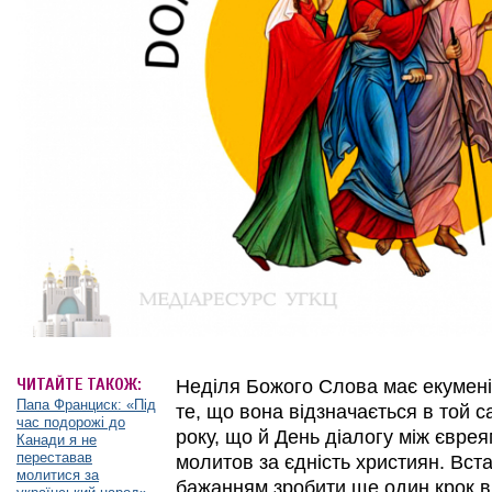
ЧИТАЙТЕ ТАКОЖ:
Неділя Божого Слова має екумені
Папа Франциск: «Під
те, що вона відзначається в той с
час подорожі до
року, що й День діалогу між євре
Канади я не
переставав
молитов за єдність християн. Вста
молитися за
бажанням зробити ще один крок в 