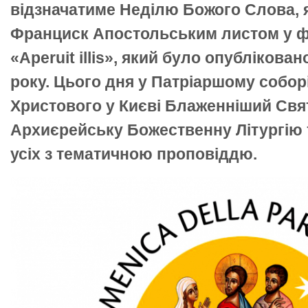
відзначатиме Неділю Божого Слова, 
Франциск Апостольським листом у фо
«Aperuit illis», який було опублікова
року. Цього дня у Патріаршому собор
Христового у Києві Блаженніший Свя
Архиєрейську Божественну Літургію 
усіх з тематичною проповіддю.