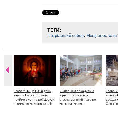
ТЕГИ:
,
Патріарший собор
Мощі апостолів
Глава УГКЦ у 158-й день
«Сила, яка походить із
Глава У
війни: «Нехай Господь
вірності Христові, є
війни: «
прийме з уст нашої Церкви
стержнем, який ніхто не
засуджу
псалми та моління за всіх
може зламати», –
Оленівці
тих, які особливо просять
Блаженніший Святослав
засудит
нашої молитви»
дикості