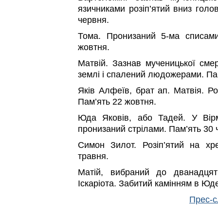
язичниками розіп’ятий вниз голо
червня.
Тома. Пронизаний 5-ма списами
жовтня.
Матвій. Зазнав мученицької смер
землі і спалений людожерами. Па
Яків Алфеїв, брат ап. Матвія. Роз
Пам’ять 22 жовтня.
Юда Яковів, або Тадей. У Вірме
пронизаний стрілами. Пам’ять 30 
Симон Зилот. Розіп’ятий на хре
травня.
Матій, вибраний до дванадцят
Іскаріота. Забитий камінням в Юде
Прес-с