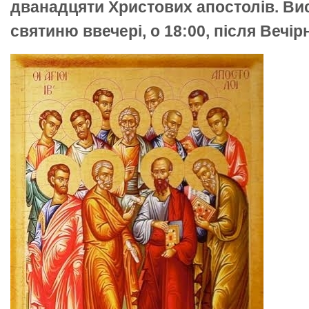
дванадцяти Христових апостолів. Ви
святиню ввечері, о 18:00, після Вечірн