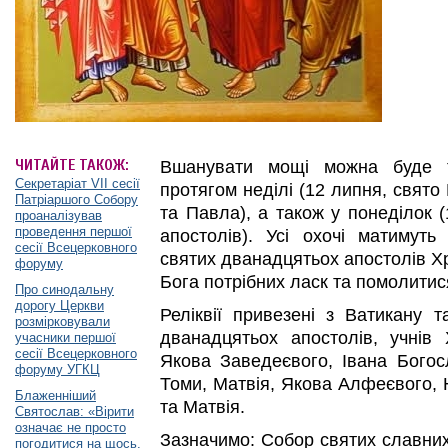
ЧИТАЙТЕ ТАКОЖ:
Вшанувати мощі можна буде т
Секретаріат VII сесії
протягом неділі (12 липня, свято
Патріаршого Собору
та Павла), а також у понеділок 
проаналізував
проведення першої
апостолів). Усі охочі матимут
сесії Всецерковного
святих дванадцятьох апостолів Х
форуму
Бога потрібних ласк та помолитися
Про синодальну
дорогу Церкви
Реліквії привезені з Ватикану
розмірковували
дванадцятьох апостолів, учнів 
учасники першої
сесії Всецерковного
Якова Заведеєвого, Івана Богос
форуму УГКЦ
Томи, Матвія, Якова Алфеєвого,
Блаженніший
та Матвія.
Святослав: «Вірити
означає не просто
Зазначимо: Собор святих славних
погодитися на щось,