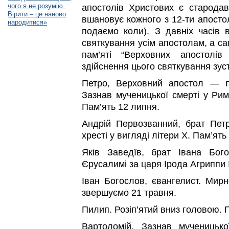
чого я не розумію.
апостолів Христових є старода
Вірити – це наново
вшановує кожного з 12-ти апостол
народитися»
подаємо коли). З давніх часів 
святкування усім апостолам, а са
пам’яті “Верховних апостолі
здійснення цього святкування зуст
Петро, Верховний апостол — п
Зазнав мученицької смерті у Римі
Пам’ять 12 липня.
Андрій Первозванний, брат Петр
хресті у вигляді літери Х. Пам’ять
Яків Заведїв, брат Івана Бог
Єрусалимі за царя Ірода Агриппи I
Іван Богослов, євангелист. Мирн
звершуємо 21 травня.
Пилип. Розіп’ятий вниз головою. 
Вартоломій. Зазнав мученицько