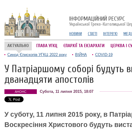
ІНФОРМАЦІЙНИЙ РЕСУРС
Української Греко-Католицької Це
НОВИНИ
СТАТТІ
ІНТЕРВ'Ю
МЕДІ
АКТУАЛЬНО
ГЛАВА УГКЦ
ЄПАРХІЇ ТА ЕКЗАРХАТИ
ЦЕРКВА І С
Синод Єпископів УГКЦ 2022 року
ВІЙНА
COVID-19
У Патріаршому соборі будуть в
дванадцяти апостолів
Субота, 11 липня 2015, 18:07
АНОНС
У суботу, 11 липня 2015 року, в Патр
Воскресіння Христового будуть вист