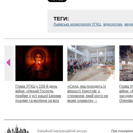
ТЕГИ:
,
,
Львівська архиєпархія УГКЦ
відеоролик
меди
Глава УГКЦ у 158-й день
«Сила, яка походить із
Глава У
війни: «Нехай Господь
вірності Христові, є
війни: «
прийме з уст нашої Церкви
стержнем, який ніхто не
засуджу
псалми та моління за всіх
може зламати», –
Оленівці
тих, які особливо просять
Блаженніший Святослав
засудит
нашої молитви»
дикості
Офіційний інформаційний ресурс
При поширенні