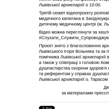
Львівської архиєпархії о 10:00.
Третій сюжет відеопроєкту розпов
медичного капелана в Західноукр
дитячому медичному центрі (м. Льв
Відео можна переглянути за хеш
#Слухати_Служити_Супроводжув
Проєкт знято з благословення ар
Львівського Ігоря Возьняка та за 
помічника Львівської архиєпархії
а також у співпраці з головою Ком
душпастирства охорони здоров'я 
та референтом у справах душпаст
Львівської архиєпархії о. Тарасо
Де
за матеріалами прессл