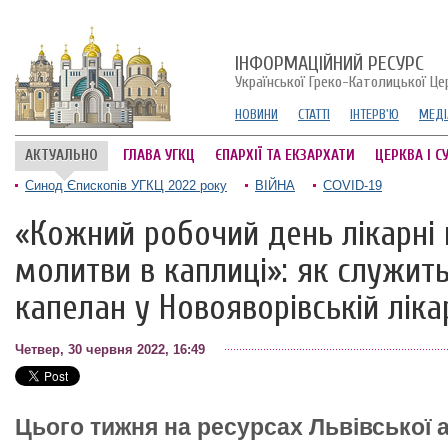
ІНФОРМАЦІЙНИЙ РЕСУРС
Української Греко-Католицької Це
НОВИНИ
СТАТТІ
ІНТЕРВ'Ю
МЕДІ
АКТУАЛЬНО
ГЛАВА УГКЦ
ЄПАРХІЇ ТА ЕКЗАРХАТИ
ЦЕРКВА І С
Синод Єпископів УГКЦ 2022 року
ВІЙНА
COVID-19
«Кожний робочий день лікарні 
молитви в каплиці»: як служит
капелан у Новояворівській ліка
Четвер, 30 червня 2022, 16:49
Цього тижня на ресурсах Львівської 