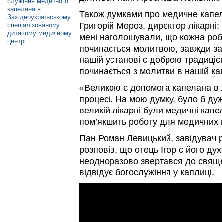
служіння медичного
капелана в
Також думками про медичне капе
Західноукраїнському
Григорій Мороз, директор лікарні
спеціалізованому
дитячому медичному
мені наголошували, що кожна роб
центрі
починається молитвою, завжди за
нашій установі є доброю традиці
починається з молитви в нашій ка
«Великою є допомога капелана в 
процесі. На мою думку, було б ду
великій лікарні були медичні капе
пом’якшить роботу для медичних п
Пан Роман Левицький, завідувач р
розповів, що отець Ігор є його ду
неодноразово звертався до свяще
відвідує богослужіння у каплиці.