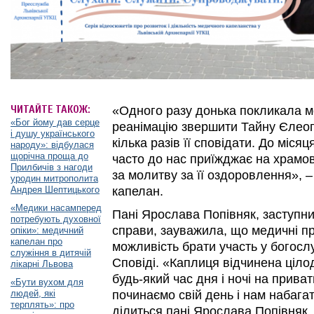
ЧИТАЙТЕ ТАКОЖ:
«Одного разу донька покликала м
«Бог йому дав серце
реанімацію звершити Тайну Єлео
і душу українського
кілька разів її сповідати. До міся
народу»: відбулася
щорічна проща до
часто до нас приїжджає на храмові 
Прилбичів з нагоди
за молитву за її оздоровлення», –
уродин митрополита
Андрея Шептицького
капелан.
«Медики насамперед
Пані Ярослава Попівняк, заступни
потребують духовної
справи, зауважила, що медичні п
опіки»: медичний
капелан про
можливість брати участь у богослу
служіння в дитячій
Сповіді. «Каплиця відчинена ціло
лікарні Львова
будь-який час дня і ночі на прива
«Бути вухом для
людей, які
починаємо свій день і нам набага
терплять»: про
ділиться пані Ярослава Попівняк.