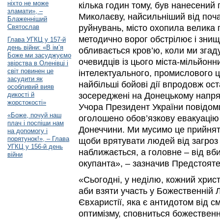
ніхто не може
кілька годин тому, був нанесений 
зламати», –
Миколаєву, найсильніший від поча
Блаженніший
Святослав
руйнувань, місто охопила велика 
методично ворог обстрілює і зни
Глава УГКЦ у 157-й
день війни: «В ім’я
обливається кров’ю, коли ми згад
Боже ми засуджуємо
очевидців із цього міста-мільйонн
звірства в Оленівці і
світ повинен це
інтелектуального, промислового ц
засудити як
найбільші бойові дії впродовж ост
особливий вияв
дикості й
зосереджені на Донецькому напрям
жорстокості»
Учора Президент України повідом
«Боже, почуй наш
оголошено обов’язкову евакуацію
плач і поспіши нам
Донеччини. Ми мусимо це прийняти
на допомогу і
порятунок!», – Глава
щоби врятувати людей від загроз 
УГКЦ у 156-й день
наближається, а головне – від вби
війни
окупанта», – зазначив Предстоят
«Сьогодні, у неділю, кожний хрис
аби взяти участь у Божественній Л
Євхаристії, яка є антидотом від с
оптимізму, сповниться божественн