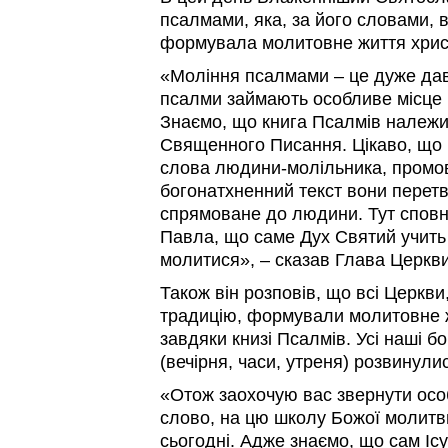
псалмами, яка, за його словами, 
формувала молитовне життя хрис
«Моління псалмами – це дуже да
псалми займають особливе місце 
Знаємо, що книга Псалмів належи
Священного Писання. Цікаво, що 
слова людини-молільника, промов
богонатхненний текст вони перет
спрямоване до людини. Тут спов
Павла, що саме Дух Святий учить 
молитися», – сказав Глава Церкви
Також він розповів, що всі Церкви
традицію, формували молитовне ж
завдяки книзі Псалмів. Усі наші б
(вечірня, часи, утреня) розвинул
«Отож заохочую вас звернути осо
слово, на цю школу Божої молитв
сьогодні. Адже знаємо, що сам Іс