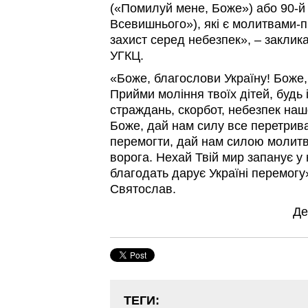
(«Помилуй мене, Боже») або 90-й 
Всевишнього»), які є молитвами-
захист серед небезпек», – закли
УГКЦ.
«Боже, благослови Україну! Боже,
Прийми моління твоїх дітей, будь 
страждань, скорбот, небезпек наш
Боже, дай нам силу все перетрива
перемогти, дай нам силою молитв
ворога. Нехай Твій мир запанує у
благодать дарує Україні перемогу
Святослав.
Де
ТЕГИ: