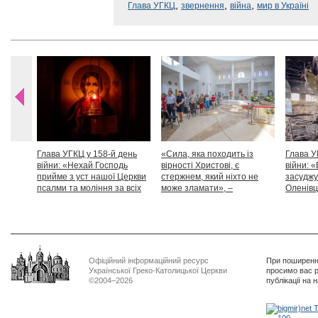
,
,
,
Глава УГКЦ
звернення
війна
мир в Україні
Глава УГКЦ у 158-й день
«Сила, яка походить із
Глава У
війни: «Нехай Господь
вірності Христові, є
війни: «
прийме з уст нашої Церкви
стержнем, який ніхто не
засуджу
псалми та моління за всіх
може зламати», –
Оленівці
тих, які особливо просять
Блаженніший Святослав
засудит
нашої молитви»
дикості
Офіційний інформаційний ресурс
При поширенні
Української Греко-Католицької Церкви
просимо вас р
©2004–2026
публікації на 