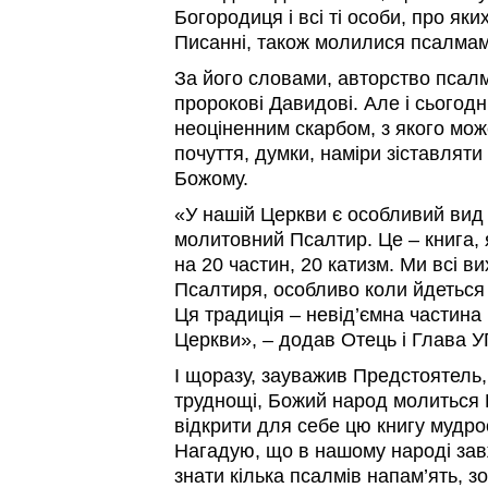
Богородиця і всі ті особи, про я
Писанні, також молилися псалмам
За його словами, авторство псал
пророкові Давидові. Але і сьогодн
неоціненним скарбом, з якого мож
почуття, думки, наміри зіставляти 
Божому.
«У нашій Церкви є особливий вид
молитовний Псалтир. Це – книга, 
на 20 частин, 20 катизм. Ми всі в
Псалтиря, особливо коли йдеться
Ця традиція – невід’ємна частина
Церкви», – додав Отець і Глава У
І щоразу, зауважив Предстоятель,
труднощі, Божий народ молиться 
відкрити для себе цю книгу мудро
Нагадую, що в нашому народі за
знати кілька псалмів напам’ять, 