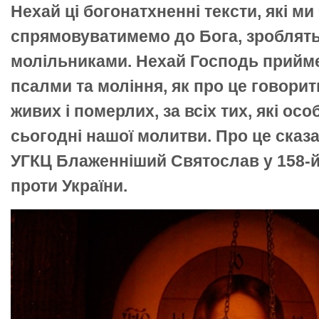
Нехай ці богонатхненні тексти, які ми
спрямовуватимемо до Бога, зроблять
молільниками. Нехай Господь прийме
псалми та моління, як про це говорит
живих і померлих, за всіх тих, які ос
сьогодні нашої молитви. Про це сказа
УГКЦ Блаженніший Святослав у 158-й 
проти України.