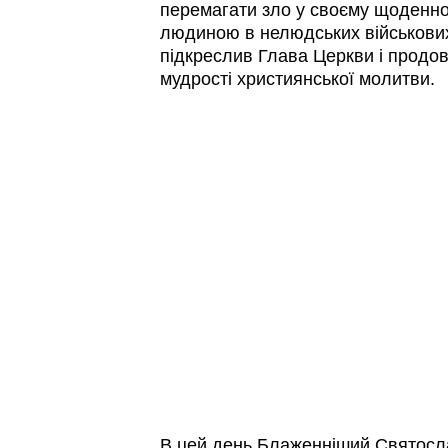
перемагати зло у своєму щоденно
людиною в нелюдських військових
підкреслив Глава Церкви і продо
мудрості християнської молитви.
В цей день Блаженніший Святосл