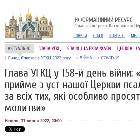
ІНФОРМАЦІЙНИЙ РЕСУРС
Української Греко-Католицької Це
НОВИНИ
СТАТТІ
ІНТЕРВ'Ю
МЕДІ
АКТУАЛЬНО
ГЛАВА УГКЦ
ЄПАРХІЇ ТА ЕКЗАРХАТИ
ЦЕРКВА І С
Синод Єпископів УГКЦ 2022 року
ВІЙНА
COVID-19
Глава УГКЦ у 158-й день війни:
прийме з уст нашої Церкви пса
за всіх тих, які особливо прося
молитви»
Неділя, 31 липня 2022, 20:00