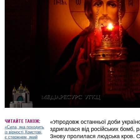
ЧИТАЙТЕ ТАКОЖ:
«Упродовж останньої доби україн
«Сила, яка походить
здригалася від російських бомб, р
із вірності Христові,
Знову пролилася людська кров. С
є стержнем, який