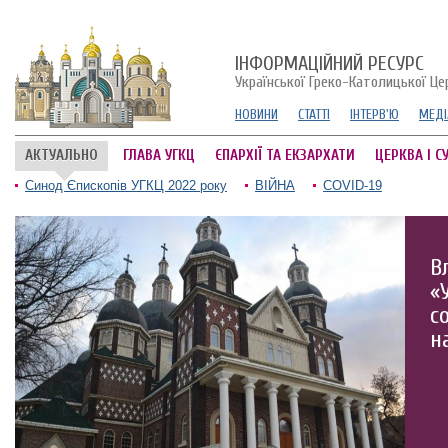
ІНФОРМАЦІЙНИЙ РЕСУРС
Української Греко-Католицької Це
НОВИНИ
СТАТТІ
ІНТЕРВ'Ю
МЕДІ
АКТУАЛЬНО
ГЛАВА УГКЦ
ЄПАРХІЇ ТА ЕКЗАРХАТИ
ЦЕРКВА І С
Синод Єпископів УГКЦ 2022 року
ВІЙНА
COVID-19
В
«
с
н