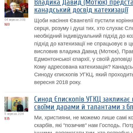
Владика Давид (Мотюк) предста
канадський досвід катехизації
Щоби насіння Євангелії пустили коріння
04 вересня 2018
16:13
серця, розуму і душі тих, хто слухає С
необхідний індивідуальний підхід до к
підхід до катехизації не спрацьовує в ц
висловив владика Давид (Мотюк), Пра
Едмонтонської єпархії, у своїй доповіді
Кому адресована катехизація? Канадськ
Синоду єпископів УГКЦ, який проходит
вересня 2018 року.
Синод Єпископів УГКЦ закликає 
своїми дарами й талантами з б
11 вересня 2014
Ми, християни, не можемо лише самі кор
11:35
скарбів, які "позичив" нам Господь. Пот
іншими, допомагати тим, хто потребує ц