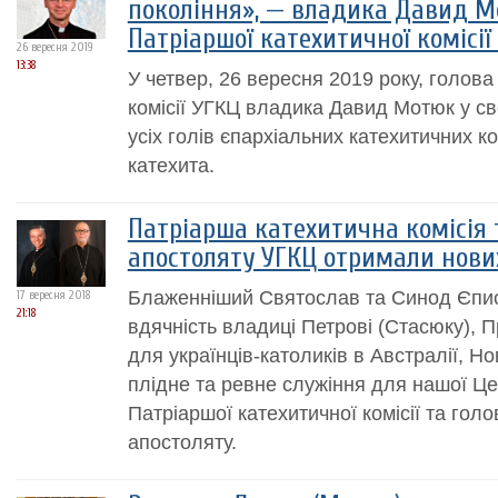
покоління», — владика Давид М
Патріаршої катехитичної комісії
26 вересня 2019
13:38
У четвер, 26 вересня 2019 року, голова
комісії УГКЦ владика Давид Мотюк у св
усіх голів єпархіальних катехитичних ко
катехита.
Патріарша катехитична комісія 
апостоляту УГКЦ отримали нови
Блаженніший Святослав та Синод Єпи
17 вересня 2018
21:18
вдячність владиці Петрові (Стасюку), 
для українців-католиків в Австралії, Нов
плідне та ревне служіння для нашої Ц
Патріаршої катехитичної комісії та гол
апостоляту.