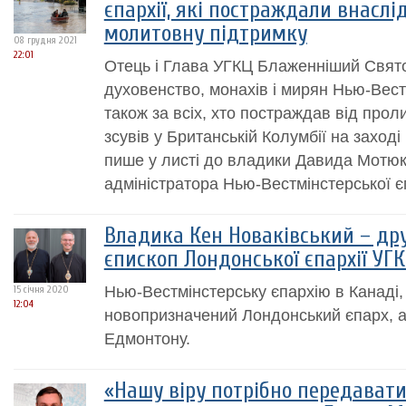
єпархії, які постраждали внаслід
молитовну підтримку
08 грудня 2021
22:01
Отець і Глава УГКЦ Блаженніший Свят
духовенство, монахів і мирян Нью-Вестм
також за всіх, хто постраждав від прол
зсувів у Британській Колумбії на заход
пише у листі до владики Давида Мотюк
адміністратора Нью-Вестмінстерської єп
Владика Кен Новаківський – др
єпископ Лондонcької єпархії УГ
Нью-Вестмінстерську єпархію в Канаді
15 січня 2020
12:04
новопризначений Лондонський єпарх, а
Едмонтону.
«Нашу віру потрібно передавати