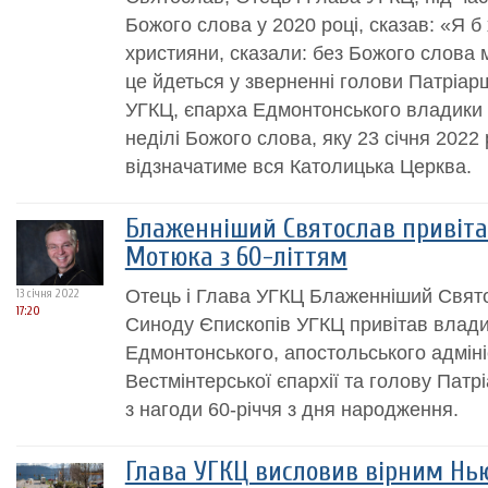
Божого слова у 2020 році, сказав: «Я б х
християни, сказали: без Божого слова
це йдеться у зверненні голови Патріарш
УГКЦ, єпарха Едмонтонського владики
неділі Божого слова, яку 23 січня 2022
відзначатиме вся Католицька Церква.
Блаженніший Святослав привіт
Мотюка з 60-літтям
Отець і Глава УГКЦ Блаженніший Святос
13 січня 2022
17:20
Синоду Єпископів УГКЦ привітав влад
Едмонтонського, апостольського адмін
Вестмінтерської єпархії та голову Патрі
з нагоди 60-річчя з дня народження.
Глава УГКЦ висловив вірним Нь