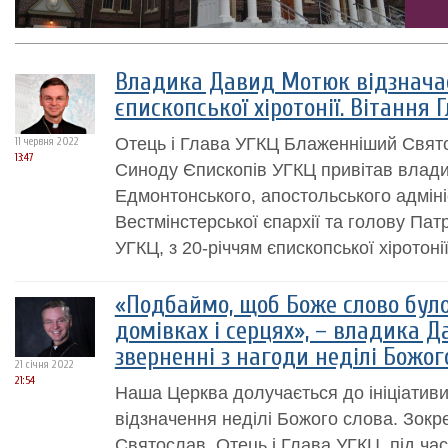
Владика Давид Мотюк відзначає
єпископської хіротонії. Вітання 
Отець і Глава УГКЦ Блаженніший Святос
11 червня 2022
13:47
Синоду Єпископів УГКЦ привітав влад
Едмонтонського, апостольського адмін
Вестмінстерської єпархії та голову Патр
УГКЦ, з 20-річчям єпископської хіротонії
«Подбаймо, щоб Боже слово було
домівках і серцях», – владика 
зверненні з нагоди неділі Божог
21 січня 2022
21:54
Наша Церква долучається до ініціатив
відзначення неділі Божого слова. Зок
Святослав, Отець і Глава УГКЦ, під ча