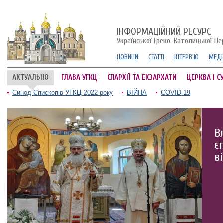
ІНФОРМАЦІЙНИЙ РЕСУРС
Української Греко-Католицької Це
НОВИНИ
СТАТТІ
ІНТЕРВ'Ю
МЕДІ
АКТУАЛЬНО
ГЛАВА УГКЦ
ЄПАРХІЇ ТА ЕКЗАРХАТИ
ЦЕРКВА І С
Синод Єпископів УГКЦ 2022 року
ВІЙНА
COVID-19
В
є
в