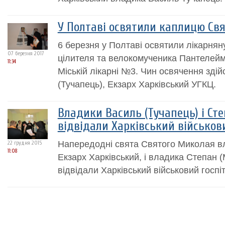
У Полтаві освятили каплицю Св
6 березня у Полтаві освятили лікарня
07 березня 2017
цілителя та велокомученика Пантелейм
11:34
Міській лікарні №3. Чин освячення зді
(Тучапець), Екзарх Харківський УГКЦ.
Владики Василь (Тучапець) і Ст
відвідали Харківський військов
Напередодні свята Святого Миколая вл
22 грудня 2015
11:08
Екзарх Харківський, і владика Степан 
відвідали Харківський військовий госпі