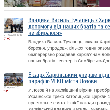
Владика Василь Тучапець з Хар
допомогу від наших братів та се
не збираюся»
07 березня 2022
07:00
Владика Василь Тучапець, екзарх Харкі
березня, упродовж кількох годин разо
безперервно роздавав харків’янам допо
наших братів і сестер із Самбірсько-Дро
Екзарх Харківський уперше від
парафію УГКЦ міста Лозови
20 серпня 2021
У Лозовій на Харківщині віряни Преобр
13:25
Української Греко-Католицької Церкви 
престольне свято. Із цієї нагоди громад
Харківський владика Василь Тучапець.