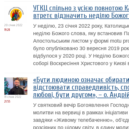
УГКЦ спільно з усією повнотою 
втретє відзначить неділю Божог
У неділю, 23 січня 2022 року, Католиц
20 січня 2022
19:28
неділю Божого cлова, яку встановив П
Апостольським листом у формі motu propr
було опубліковано 30 вересня 2019 рок
відбулося у 2020 році. У Неділю Божог
соборі Воскресіння Христового у Києві 
«Бути людиною означає обирати 
відстоювати справедливість, сп
любові, бути другом», – о. Андрі
19 січня 2022
21:55
У святковий вечір Богоявлення Господн
молитви на вервиці в рамках ініціативи
завдяки «Живому телебаченню», об’єдн
розсіяних по цілому світу, в єдину мол