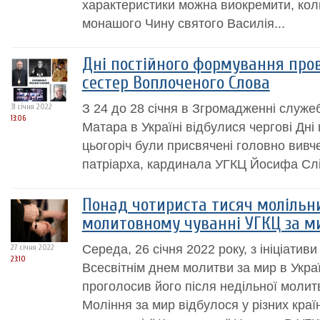
характеристики можна виокремити, коли
монашого Чину святого Василія...
Дні постійного формування про
сестер Воплоченого Слова
З 24 до 28 січня в Згромадженні служеб
31 січня 2022
13:06
Матара в Україні відбулися чергові Дні
цьогоріч були присвячені головно вивч
патріарха, кардинала УГКЦ Йосифа Слі
Понад чотириста тисяч молільни
молитовному чуванні УГКЦ за м
Середа, 26 січня 2022 року, з ініціати
27 січня 2022
23:10
Всесвітнім днем молитви за мир в Украї
проголосив його після недільної молит
Моління за мир відбулося у різних країн