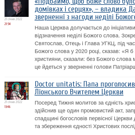
«Подбаймо, щоб Боже слово було
домівках і серцях», – владика 
зверненні з нагоди неділі Божог
21 січня 2022
21:54
Наша Церква долучається до ініціатив
відзначення неділі Божого слова. Зок
Святослав, Отець і Глава УГКЦ, під ча
Божого слова у 2020 році, сказав: «Я б х
християни, сказали: без Божого слова
це йдеться у зверненні голови Патріарш
Doctor unitatis: Папа проголосив
Ліонського Вчителем Церкви
Посеред Тижня молитов за єдність хри
21 січня 2022
13:46
здійснив ще один промовистий акт, за
спадщині богословів первісної Церкви
та збереження єдності Христових послі