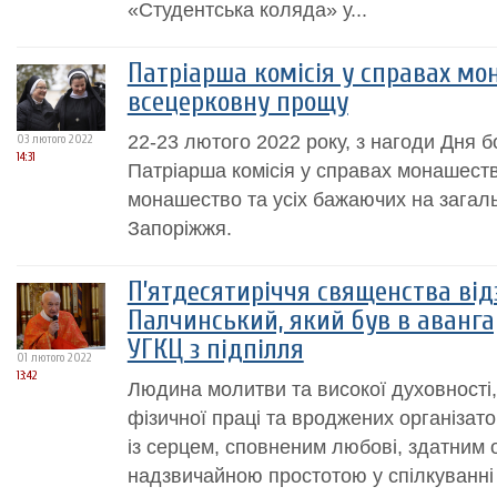
«Студентська коляда» у...
Патріарша комісія у справах мо
всецерковну прощу
22-23 лютого 2022 року, з нагоди Дня б
03 лютого 2022
14:31
Патріарша комісія у справах монашест
монашество та усіх бажаючих на загал
Запоріжжя.
П’ятдесятиріччя священства від
Палчинський, який був в аванга
УГКЦ з підпілля
01 лютого 2022
13:42
Людина молитви та високої духовності
фізичної праці та вроджених організат
із серцем, сповненим любові, здатним о
надзвичайною простотою у спілкуванні 