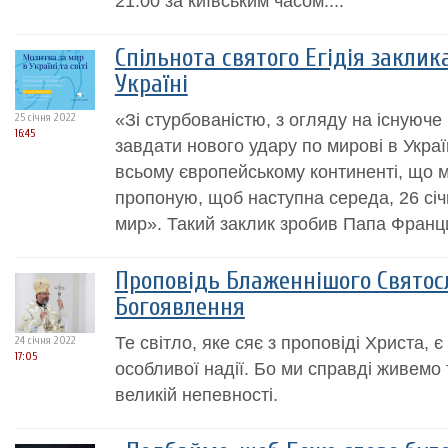
21:00 за київським часом....
Спільнота святого Егідія заклик
Україні
«Зі стурбованістю, з огляду на існуюч
25 січня 2022
16:45
завдати нового удару по мирові в Украї
всьому європейському континенті, що 
пропоную, щоб наступна середа, 26 січ
мир». Такий заклик зробив Папа Францис
Проповідь Блаженнішого Святосл
Богоявлення
Те світло, яке сяє з проповіді Христа, є
24 січня 2022
17:05
особливої надії. Бо ми справді живемо 
великій непевності.