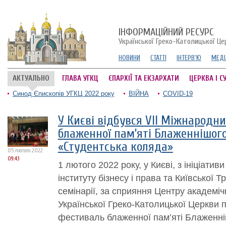
ІНФОРМАЦІЙНИЙ РЕСУРС
Української Греко-Католицької Це
НОВИНИ
СТАТТІ
ІНТЕРВ'Ю
МЕДІ
АКТУАЛЬНО
ГЛАВА УГКЦ
ЄПАРХІЇ ТА ЕКЗАРХАТИ
ЦЕРКВА І С
Синод Єпископів УГКЦ 2022 року
ВІЙНА
COVID-19
У Києві відбувся VІІ Міжнародн
блаженної пам’яті Блаженнішог
«Студентська коляда»
05 лютого 2022
09:43
1 лютого 2022 року, у Києві, з ініціати
інституту бізнесу і права та Київської 
семінарії, за сприяння Центру академі
Української Греко-Католицької Церкви
фестиваль блаженної пам’яті Блаженн