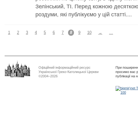
Зелінський, ТІ. Перед кожною десяткою
роздуми, які публікуємо у цій статті....
1
2
3
4
5
6
7
8
9
10
→
…
Офіційний інформаційний ресурс
При поширенні
Української Греко-Католицької Церкви
просимо вас р
©2004–2026
публікації на 