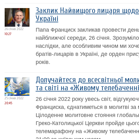
Заклик Найвищого лицаря щодо
Україні
Папа Франциск закликав провести день 
26 січня 2022
10:27
найближчої середи, 26 січня. Зрозуміл
наслідки, але особливим чином ми хоч
братів-лицарів в Україні, де орден при
років.
Долучайтеся до всесвітньої моли
та світі на «Живому телебаченні
26 січня 2022 року увесь світ, відгукую
25 січня 2022
20:45
Франциска, єднатиметься в молитві за ми
Цілоденне молитовне стояння глобально
Греко-Католицької Церкви пройде цьог
телемарафону на «Живому телебаченні»