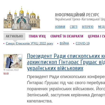
ІНФОРМАЦІЙНИЙ РЕСУРС
Української Греко-Католицької Це
НОВИНИ
СТАТТІ
ІНТЕРВ'Ю
МЕДІ
АКТУАЛЬНО
ГЛАВА УГКЦ
ЄПАРХІЇ ТА ЕКЗАРХАТИ
ЦЕРКВА І С
Синод Єпископів УГКЦ 2022 року
ВІЙНА
COVID-19
Президент Ради єпископських к
архиєпископ Ґінтарас Ґрушас ві
українських військових
19 липня 2022
10:01
Президент Ради єпископських конфере
Ґінтарас Ґрушас під час свого перебува
поранених українських військових. Йог
Зелінський, заступник керівника Депар
капеланства.