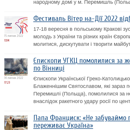
народному домі у м. Перемишль (Поль
Фестиваль Вітер на-Дії 2022 від
17-18 вересня в польському Кракові зус
молодь з України та різних країн Європ
15 липня 2022
13:14
молитися, дискутувати і творити майбут
Єпископи УГКЦ помолилися за ж
по Вінниці
Єпископи Української Греко-Католицької
14 липня 2022
17:23
Блаженнішим Святославом, які зараз п
Перемишлі (Польща), помолилися за не
внаслідок ракетного удару росії по цент
Папа Франциск: «Не забуваймо 
переживає Україна»