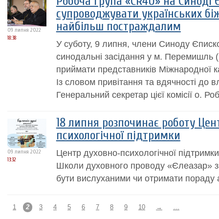
Робоча група «CR4U» на Синоді Є
супроводжувати українських бі
найбільш постраждалим
09 липня 2022
18:38
У суботу, 9 липня, члени Синоду Єписко
синодальні засідання у м. Перемишль 
приймати представників Міжнародної като
Із словом привітання та вдячності до 
Генеральний секретар цієї комісії о. Роб
18 липня розпочинає роботу Цен
психологічної підтримки
Центр духовно-психологічної підтримки
09 липня 2022
13:32
Школи духовного проводу «Єлеазар» за
бути вислуханими чи отримати пораду 
1
2
3
4
5
6
7
8
9
10
→
…