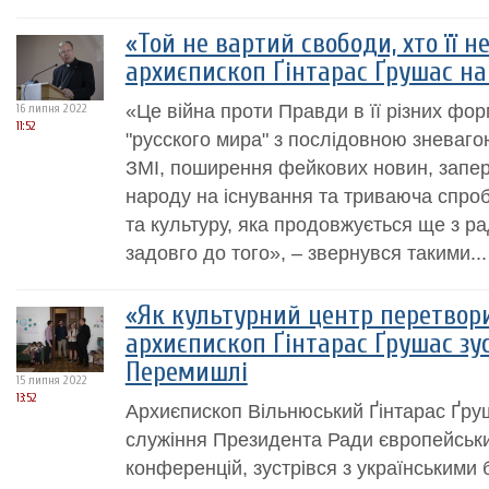
«Той не вартий свободи, хто її н
архиєпископ Ґінтарас Ґрушас на
«Це війна проти Правди в її різних фор
16 липня 2022
11:52
"русского мира" з послідовною зневаго
ЗМІ, поширення фейкових новин, запер
народу на існування та триваюча спро
та культуру, яка продовжується ще з ра
задовго до того», – звернувся такими...
«Як культурний центр перетвори
архиєпископ Ґінтарас Ґрушас зус
Перемишлі
15 липня 2022
13:52
Архиєпископ Вільнюський Ґінтарас Ґруш
служіння Президента Ради європейськи
конференцій, зустрівся з українськими