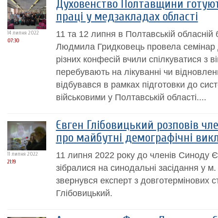
Духовенство Полтавщини готуют
праці у медзакладах області
11 та 12 липня в Полтавській обласній 
14 липня 2022
07:30
Людмила Гридковець провела семінар д
різних конфесій вчили спілкуватися з 
перебувають на лікуванні чи відновлен
відбувався в рамках підготовки до сист
військовими у Полтавській області....
Євген Глібовицький розповів чл
про майбутні демографічні вик
11 липня 2022 року до членів Синоду Є
11 липня 2022
21:19
зібралися на синодальні засідання у м
звернувся експерт з довготермінових с
Глібовицький.