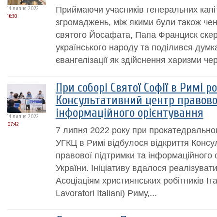
Приймаючи учасників генеральних капіт
14 липня 2022
16:30
згромаджень, між якими були також чен
святого Йосафата, Папа Франциск скер
українського народу та поділився думк
євангелізації як здійснення харизми черн
При соборі Святої Софії в Римі р
Консультативний центр правово
інформаційного орієнтування
14 липня 2022
07:42
7 липня 2022 року при прокатедральном
УГКЦ в Римі відбулося відкриття Консу
правової підтримки та інформаційного
України. Ініціативу вдалося реалізуват
Асоціаціям християнських робітників Італ
Lavoratori Italiani) Риму,...