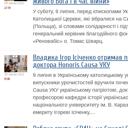
живого Бога і в час війни»
09 липня 2022
22:54
У суботу, 9 липня, перед єпископами Ук
Католицької Церкви, які зібралися на 
(Польща), зі словами солідарності і пі
генеральний керівник благодійного фон
«Реновабіс» о. Томас Шварц.
Владика Ігор Ісіченко отримав 
доктора Honoris Causa УКУ
9 липня в Українському католицькому ун
09 липня 2022
19:48
випускники урочистостей вручили поче
Causa УКУ українському патріотові, док
професорові кафедри історії українсько
національного університету ім. В. Караз
емериту Ігореві Ісіченку....