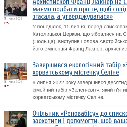
Архиєпископ Франц Лакнер на Си
маємо подбати про те, щоб солід
згасала, а утверджувалася»
11 липня 2022
19:50
У понеділок, 11 липня, перед єпископам
Католицької Церкви, що зібралися на 
(Польща), виступив Голова Австрійсько
його еміненція Франц Лакнер, архиєпис
Завершився екологічний табір «
хорватському містечку Селіне
9 липня 2022 року завершився десятид
11 липня 2022
11:25
сімейний табір «Зелен-світ», який п'яти
хорватському містечку Селіне.
Очільник «Реновабісу» до єписк
заохотити і допомогти, щоб ваш