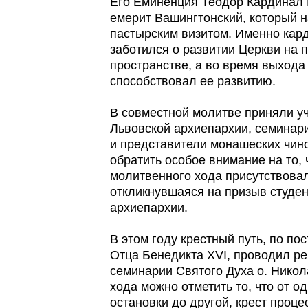
Его Еминенция Теодор Кардинал 
емерит Вашингтонский, который н
пастырским визитом. Именно кар
заботился о развитии Церкви на 
пространстве, а во время выхода
способствовал ее развитию.
В совместной молитве приняли у
Львовской архиепархии, семинар
и представители монашеских чино
обратить особое внимание на то,
молитвенного хода присутствова
откликнувшаяся на призыв студе
архиепархии.
В этом году крестный путь, по п
Отца Бенедикта XVI, проводил ре
семинарии Святого Духа о. Нико
хода можно отметить то, что от 
остановки до другой, крест проце