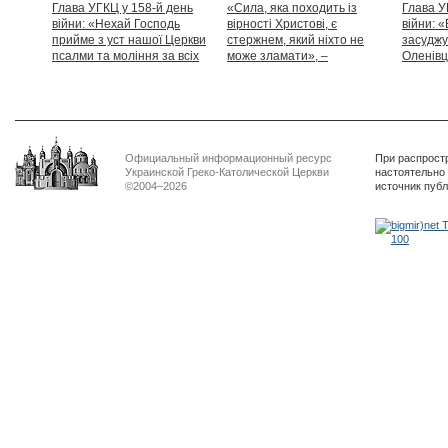
Глава УГКЦ у 158-й день
«Сила, яка походить із
Глава У
війни: «Нехай Господь
вірності Христові, є
війни: «
прийме з уст нашої Церкви
стержнем, який ніхто не
засуджу
псалми та моління за всіх
може зламати», –
Оленівці
тих, які особливо просять
Блаженніший Святослав
засудит
нашої молитви»
дикості
Официальный информационный ресурс
При распрост
Украинской Греко-Католической Церкви
настоятельно
©2004–2026
источник пуб