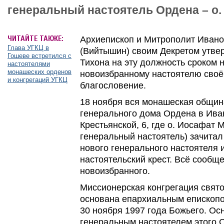
генеральный настоятель Ордена – о.
ЧИТАЙТЕ ТАКЖЕ:
Архиепископ и Митрополит Иван
Глава УГКЦ в
(Вийтышин) своим Декретом утве
Гошеве встретился с
Тихона на эту должность сроком н
настоятелями
монашеских орденов
новоизбранному настоятелю своё
и конгрегаций УГКЦ
благословение.
18 ноября вся монашеская общин
генерального дома Ордена в Иван
Крестьянской, 6, где о. Иосафат
генеральный настоятель) зачитал
нового генерального настоятеля 
настоятельский крест. Всё сообщ
новоизбранного.
Миссионерская конгрегация свят
основана епархиальным епископ
30 ноября 1997 года Божьего. О
генеральным настоятелем этого 