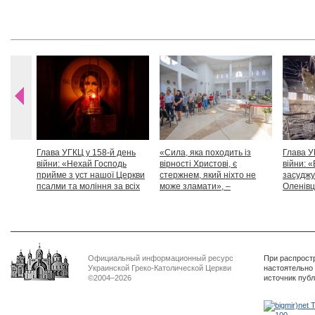
Глава УГКЦ у 158-й день
«Сила, яка походить із
Глава У
війни: «Нехай Господь
вірності Христові, є
війни: «
прийме з уст нашої Церкви
стержнем, який ніхто не
засуджу
псалми та моління за всіх
може зламати», –
Оленівці
тих, які особливо просять
Блаженніший Святослав
засудит
нашої молитви»
дикості
Официальный информационный ресурс
При распрост
Украинской Греко-Католической Церкви
настоятельно
©2004–2026
источник пуб