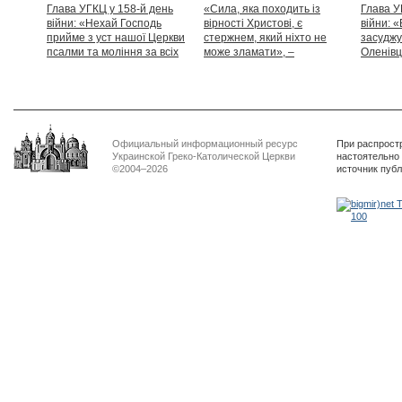
Глава УГКЦ у 158-й день
«Сила, яка походить із
Глава У
війни: «Нехай Господь
вірності Христові, є
війни: «
прийме з уст нашої Церкви
стержнем, який ніхто не
засуджу
псалми та моління за всіх
може зламати», –
Оленівці
тих, які особливо просять
Блаженніший Святослав
засудит
нашої молитви»
дикості
Официальный информационный ресурс
При распрост
Украинской Греко-Католической Церкви
настоятельно
©2004–2026
источник пуб