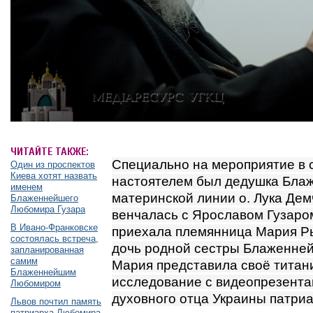
ЧИТАЙТЕ ТАКЖЕ:
Специально на мероприятие в се
Один из проспектов
Киева хотят назвать
настоятелем был дедушка Бла
именем
материнской линии о. Лука Дем
Блаженнейшего
Любомира Гузара
венчалась с Ярославом Гузаро
В Ивано-Франковске
приехала племянница Мария Ры
состоялась встреча,
дочь родной сестры Блаженне
запланированная
самим
Мария представила своё титан
Блаженнейшим
исследование с видеопрезента
Любомиром
духовного отца Украины патриа
Львов почтил память
патриарха Любомира