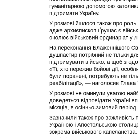
гуманітарною допомогою католик
підтримати Україну.
У розмові йшлося також про роль 
адже архиєпископ Ґрушас є війсь
очолює військовий ординаріат у Л
На переконання Блаженнішого Св
душпастир потрібний не тільки дл
підтримувати військо, а щоб згод
«Ті, хто пережив бойові дії, особл
були поранені, потребують не тіль
реабілітації», — наголосив Глава
У розмові не оминули увагою найб
доведеться відповідати Україні 
місяців, в осінньо-зимовий період.
Зазначили також про важливість 
Україною і Апостольською столиц
зокрема військового капеланства,