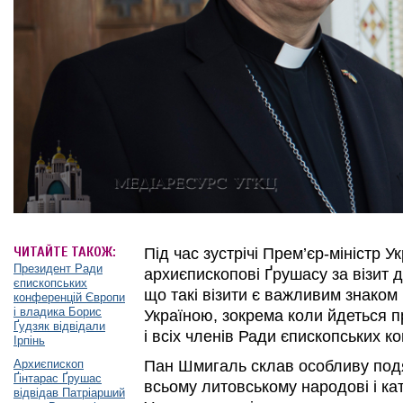
ЧИТАЙТЕ ТАКОЖ:
Під час зустрічі Прем’єр-міністр 
Президент Ради
архиєпископові Ґрушасу за візит д
єпископських
що такі візити є важливим знаком 
конференцій Європи
і владика Борис
Україною, зокрема коли йдеться 
Ґудзяк відвідали
і всіх членів Ради єпископських 
Ірпінь
Архиєпископ
Пан Шмигаль склав особливу подя
Ґінтарас Ґрушас
всьому литовському народові і ка
відвідав Патріарший