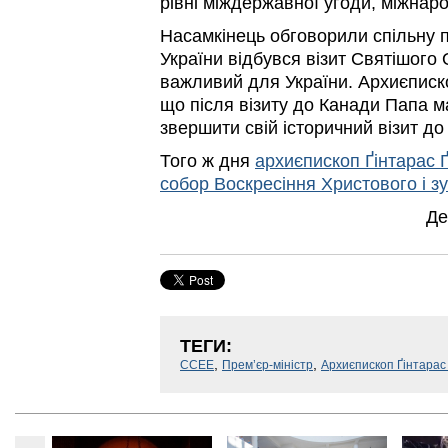
рівні міждержавної угоди, міжнар
Насамкінець обговорили спільну 
України відбувся візит Святішого
важливий для України. Архиєписк
що після візиту до Канади Папа м
звершити свій історичний візит до
Того ж дня
архиєпископ Ґінтарас 
собор Воскресіння Христового і з
Де
ТЕГИ:
,
,
ССЕЕ
Прем’єр-міністр
Архиєпископ Ґінтарас