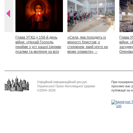
Глава УГКЦ у 158-й день
«Сила, яка походить із
Глава У
війни: «Нехай Господь
вірності Христові, є
війни: «
прийме з уст нашої Церкви
стержнем, який ніхто не
засуджу
псалми та моління за всіх
може зламати», –
Оленівці
тих, які особливо просять
Блаженніший Святослав
засудит
нашої молитви»
дикості
Офіційний інформаційний ресурс
При поширенні
Української Греко-Католицької Церкви
просимо вас р
©2004–2026
публікації на 