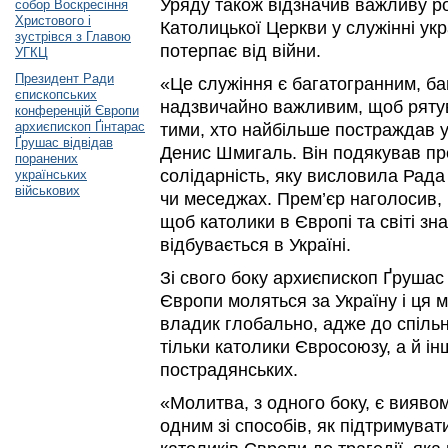
Уряду також відзначив важливу ро
собор Воскресіння
Христового і
Католицької Церкви у служінні укр
зустрівся з Главою
потерпає від війни.
УГКЦ
Президент Ради
«Це служіння є багатогранним, б
єпископських
надзвичайно важливим, щоб рятува
конференцій Європи
архиєпископ Ґінтарас
тими, хто найбільше постраждав у 
Ґрушас відвідав
Денис Шмигаль. Він подякував пр
поранених
солідарність, яку висловила Рада 
українських
військових
чи меседжах. Прем’єр наголосив,
щоб католики в Європі та світі зн
відбувається в Україні.
Зі свого боку архиєпископ Ґрушас
Європи моляться за Україну і ця м
владик глобально, адже до спіль
тільки католики Євросоюзу, а й ін
пострадянських.
«Молитва, з одного боку, є виявом
одним зі способів, як підтримуват