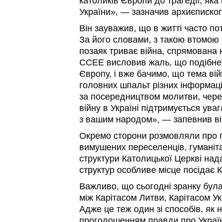
католиків Європи до трагедії, яка
України», — зазначив архиєпископ
Він зауважив, що в житті часто по
За його словами, з такою втомою 
позаяк триває війна, спрямована
ССЕЕ висловив жаль, що подібне 
Європу, і вже бачимо, що тема вій
головних шпальт різних інформац
за посередництвом молитви, чер
війну в Україні підтримується уваг
з вашим народом», — запевнив ві
Окремо сторони розмовляли про п
вимушених переселенців, гуманіта
структури Католицької Церкві над
структур особливе місце посідає 
Важливо, що сьогодні зранку була
між Карітасом Литви, Карітасом Ук
Адже це теж один зі способів, як 
проголошенням правди про Україн