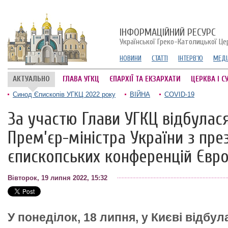
ІНФОРМАЦІЙНИЙ РЕСУРС
Української Греко-Католицької Це
НОВИНИ
СТАТТІ
ІНТЕРВ'Ю
МЕДІ
АКТУАЛЬНО
ГЛАВА УГКЦ
ЄПАРХІЇ ТА ЕКЗАРХАТИ
ЦЕРКВА І С
Синод Єпископів УГКЦ 2022 року
ВІЙНА
COVID-19
За участю Глави УГКЦ відбулася
Прем’єр-міністра України з пр
єпископських конференцій Євр
Вівторок, 19 липня 2022, 15:32
У понеділок, 18 липня, у Києві відбул