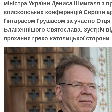
міністра України Дениса Шмигаля з 
єпископських конференцій Європи 
Ґінтарасом Ґрушасом за участю Отця 
Блаженнішого Святослава. Зустріч в
прохання греко-католицької сторони.