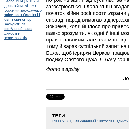
потрясінь запит від суспільства н
Глава УГКЦ у 157-й
день війни: «В ім’я
загострюється. Глава УГКЦ згадав
Боже ми засуджуємо
початок війни росії проти України 
звірства в Оленівці і
справді народ вимагав від ієрархі
світ повинен це
засудити як
Зокрема, коли йшлося про правос
особливий вияв
важко зрозуміти, як одні й інші м
дикості й
жорстокості»
православними, але взаємно одне
Тому й зараз суспільний запит на 
Боже, щоб ієрархи Церков працюв
подиху Святого Духа. Я бачу гарні
Фото з архіву
Де
ТЕГИ:
,
,
Глава УГКЦ
Блаженніший Святослав
єдність