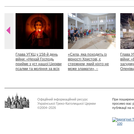
Глава УГКЦ у 158-й день
«Сила, яка походить із
Глава У
війни: «Нехай Господь
вірності Христові, є
війни: «
прийме з уст нашої Церкви
стержнем, який ніхто не
засуджу
псалми та моління за всіх
може зламати», –
Оленівці
тих, які особливо просять
Блаженніший Святослав
засудит
нашої молитви»
дикості
Офіційний інформаційний ресурс
При поширенні
Української Греко-Католицької Церкви
просимо вас р
©2004–2026
публікації на 