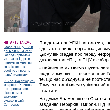
ЧИТАЙТЕ ТАКОЖ:
Предстоятель УГКЦ наголосив, щ
Глава УГКЦ у 158-й
єдність не лише в організаційному
день війни: «Нехай
цьому він згадав про першу нефо
Господь прийме з
уст нашої Церкви
духовенства УПЦ та ПЦУ в соборі 
псалми та моління
за всіх тих, які
«Найперше ми маємо шукати загал
особливо просять
людському рівні, – переконаний Г
нашої молитви»
те, що нас об’єднує, а не протист
«Сила, яка походить
Тому сьогодні маємо унікальний ш
із вірності Христові,
є стержнем, який
втратити».
ніхто не може
зламати», –
На думку Блаженнішого Святослав
Блаженніший
завдання і ієрархів, і мирян. Під 
Святослав