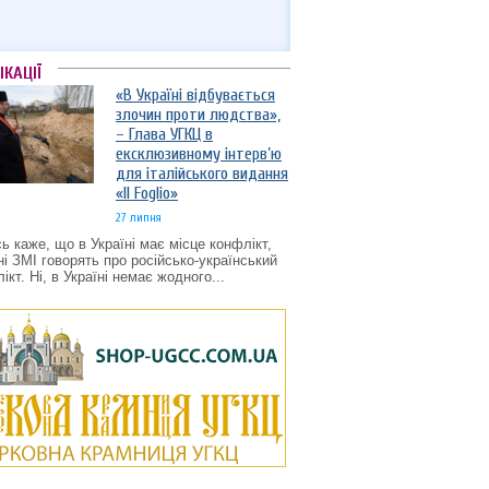
ІКАЦІЇ
«В Україні відбувається
злочин проти людства»,
– Глава УГКЦ в
ексклюзивному інтерв’ю
для італійського видання
«Il Foglio»
27 липня
ь каже, що в Україні має місце конфлікт,
ні ЗМІ говорять про російсько-український
ікт. Ні, в Україні немає жодного...