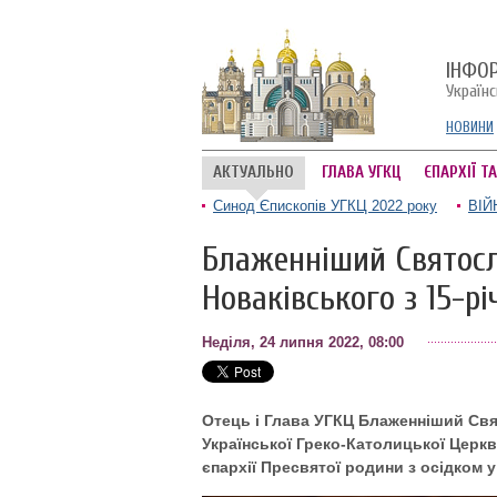
ІНФО
Україн
НОВИНИ
АКТУАЛЬНО
ГЛАВА УГКЦ
ЄПАРХІЇ Т
Синод Єпископів УГКЦ 2022 року
ВІЙ
Блаженніший Святосл
Новаківського з 15-рі
Неділя, 24 липня 2022, 08:00
Отець і Глава УГКЦ Блаженніший Свя
Української Греко-Католицької Церкв
єпархії Пресвятої родини з осідком у 