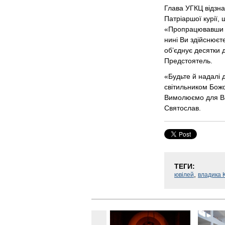
Глава УГКЦ відзна
Патріаршої курії,
«Пропрацювавши ба
нині Ви здійснюєт
об’єднує десятки д
Предстоятель.
«Будьте й надалі 
світильником Божо
Вимолюємо для Ва
Святослав.
ТЕГИ:
,
ювілей
владика 