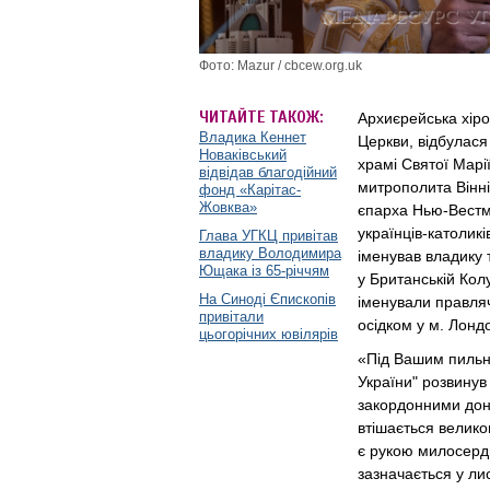
Фото: Mazur / cbcew.org.uk
ЧИТАЙТЕ ТАКОЖ:
Архиєрейська хіро
Владика Кеннет
Церкви, відбулася
Новаківський
храмі Святої Марі
відвідав благодійний
митрополита Вінні
фонд «Карітас-
Жовква»
єпарха Нью-Вестмі
українців-католикі
Глава УГКЦ привітав
владику Володимира
іменував владику 
Ющака із 65-річчям
у Британській Кол
На Синоді Єпископів
іменували правляч
привітали
осідком у м. Лонд
цьогорічних ювілярів
«Під Вашим пильн
України" розвинув 
закордонними доно
втішається велико
є рукою милосердно
зазначається у лис