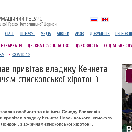
РМАЦІЙНИЙ РЕСУРС
ської Греко-Католицької Церкви
СТАТТІ
ІНТЕРВ'Ю
МЕДІА
АНОНСИ
АРХІВ
ДОКУМЕНТИ
ЦЕРКОВНИ
А ЕКЗАРХАТИ
ЦЕРКВА І СУСПІЛЬСТВО
ДУХОВНІСТЬ
СОЦІАЛЬНЕ СЛ
НА
COVID-19
ав привітав владику Кеннета
ччям єпископської хіротонії
тослав особисто та від імені Синоду Єпископів
и привітав владику Кеннета Новаківського, єпископа
Лондоні, з 15-річчям єпископської хіротонії.