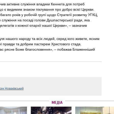
чив активне служіння владики Кеннета для потреб
 що є видимим знаком піклування про добро всієї Церкви.
гато років у робочій групі щодо Стратегії розвитку УГКЦ,
е служіння на посаді голови Душпастирської ради, яка
елегатів з кожної єпархії нашої Церкви», – зазначив
для нашого народу та всіх людей, серед кого живете, ясним
ї правди та добрим пастирем Христового стада.
с рясне Боже благословення», – побажав Блаженніший
Кен Новаківський
МЕДІА