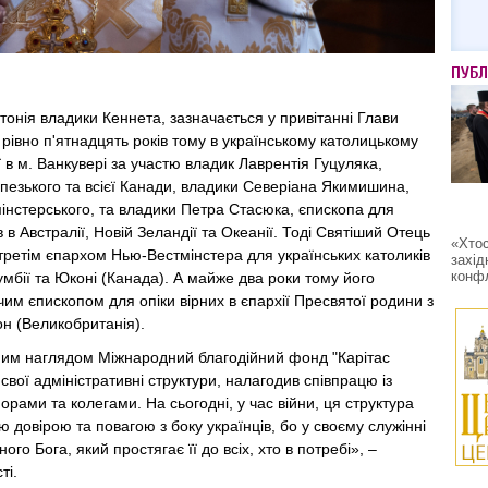
ПУБЛ
тонія владики Кеннета, зазначається у привітанні Глави
 рівно п'ятнадцять років тому в українському католицькому
ї в м. Ванкувері за участю владик Лаврентія Гуцуляка,
пезького та всієї Канади, владики Северіана Якимишина,
нстерського, та владики Петра Стасюка, єпископа для
в в Австралії, Новій Зеландії та Океанії. Тоді Святіший Отець
«Хтос
третім єпархом Нью-Вестмінстера для українських католиків
захід
конфл
умбії та Юконі (Канада). А майже два роки тому його
им єпископом для опіки вірних в єпархії Пресвятої родини з
он (Великобританія).
им наглядом Міжнародний благодійний фонд "Карітас
свої адміністративні структури, налагодив співпрацю із
рами та колегами. На сьогодні, у час війни, ця структура
ю довірою та повагою з боку українців, бо у своєму служінні
го Бога, який простягає її до всіх, хто в потребі», –
ті.