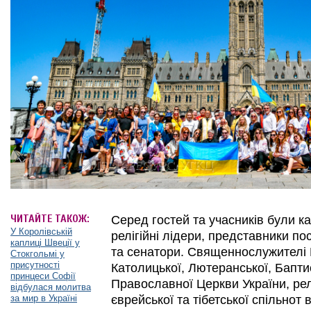
ЧИТАЙТЕ ТАКОЖ:
Серед гостей та учасників були ка
У Королівській
релігійні лідери, представники п
каплиці Швеції у
та сенатори. Священнослужителі 
Стокгольмі у
присутності
Католицької, Лютеранської, Бапти
принцеси Софії
Православної Церкви України, рел
відбулася молитва
за мир в Україні
єврейської та тібетської спільнот