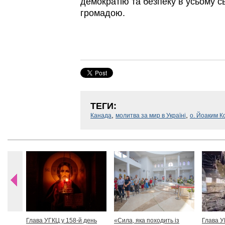
демократію та безпеку в усьому св
громадою.
ТЕГИ:
,
,
Канада
молитва за мир в Україні
о. Йоаким К
Глава УГКЦ у 158-й день
«Сила, яка походить із
Глава У