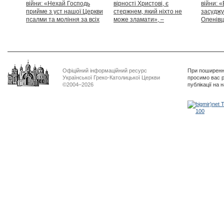
війни: «Нехай Господь
вірності Христові, є
війни: «
прийме з уст нашої Церкви
стержнем, який ніхто не
засуджу
псалми та моління за всіх
може зламати», –
Оленівці
тих, які особливо просять
Блаженніший Святослав
засудит
нашої молитви»
дикості
Офіційний інформаційний ресурс
При поширенні
Української Греко-Католицької Церкви
просимо вас р
©2004–2026
публікації на 