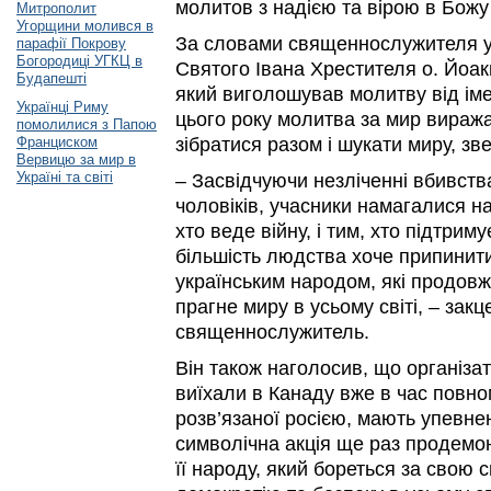
молитов з надією та вірою в Божу
Митрополит
Угорщини молився в
За словами священнослужителя у
парафії Покрову
Богородиці УГКЦ в
Святого Івана Хрестителя о. Йоа
Будапешті
який виголошував молитву від іме
Українці Риму
цього року молитва за мир вираж
помолилися з Папою
Франциском
зібратися разом і шукати миру, зв
Вервицю за мир в
Україні та світі
– Засвідчуючи незліченні вбивства
чоловіків, учасники намагалися н
хто веде війну, і тим, хто підтриму
більшість людства хоче припинит
українським народом, які продовж
прагне миру в усьому світі, – зак
священнослужитель.
Він також наголосив, що організат
виїхали в Канаду вже в час повно
розв’язаної росією, мають упевнен
символічна акція ще раз продемон
її народу, який бореться за свою с