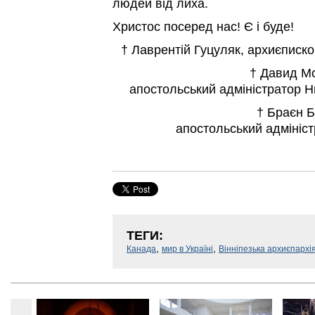
людей від лиха.
Христос посеред нас! Є і буде!
† Лаврентій Гуцуляк, архиєписко
† Давид Мо
апостольський адміністратор Н
† Браєн Б
апостольський адмініст
ТЕГИ:
,
,
Канада
мир в Україні
Вінніпезька архиєпархі