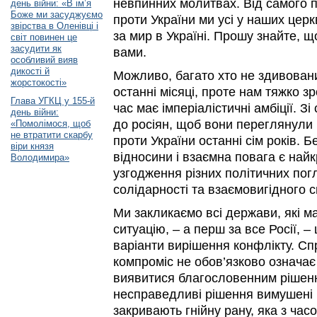
невпинних молитвах. Від самого п
день війни: «В ім’я
Боже ми засуджуємо
проти України ми усі у наших цер
звірства в Оленівці і
за мир в Україні. Прошу знайте, що
світ повинен це
засудити як
вами.
особливий вияв
дикості й
Можливо, багато хто не здивовани
жорстокості»
останні місяці, проте нам тяжко з
Глава УГКЦ у 155-й
час має імперіалістичні амбіції. З
день війни:
до росіян, щоб вони переглянули м
«Помолімося, щоб
не втратити скарбу
проти України останні сім років. Б
віри князя
відносини і взаємна повага є на
Володимира»
узгодження різних політичних пог
солідарності та взаємовигідного 
Ми закликаємо всі держави, які м
ситуацію, – а перш за все Росії, 
варіанти вирішення конфлікту. Сп
компроміс не обов’язково означа
виявитися благословенним рішення
несправедливі рішення вимушені 
закривають гнійну рану, яка з час