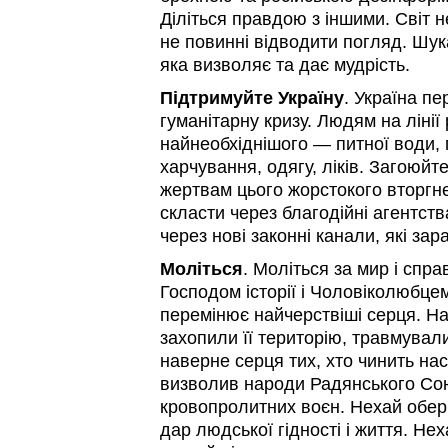
Діліться правдою з іншими. Світ 
не повинні відводити погляд. Шук
яка визволяє та дає мудрість.
Підтримуйте
Україну
. Україна п
гуманітарну кризу. Людям на ліні
найнеобхіднішого — питної води, 
харчування, одягу, ліків. Загоюйт
жертвам цього жорстокого вторг
скласти через благодійні агентств
через нові законні канали, які зар
Моліться
. Моліться за мир і спра
Господом історії і Чоловіколюбце
перемінює найчерствіші серця. На
захопили її територію, травмували
наверне серця тих, хто чинить на
визволив народи Радянського Сою
кровопролитних воєн. Нехай обер
дар людської гідності і життя. Нех