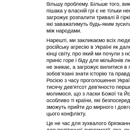
більшу проблему. Більше того, вик
пішака у власній грі є не тільки 
загрожує розпалити тривалі й гірк
які заважатимуть будь-яким зусил
між народами.
Нарешті, ми закликаємо всіх люде
російську агресію в Україні як да
кінці світу, про який ми почули з 
приніс горе і біду для мільйонів л
не зникає, а загрожує вилитися в
зобов’язані знати історію та прав
Росією з часу проголошення Украї
тисячу дев'ятсот дев'яносто першо
молимося, що з ласки Божої та Йо
особливо ті країни, які безпосеред
зможуть прийти до мирного і дов
цього конфлікту.
Це не час для зухвалого брязкання