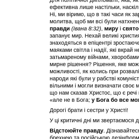
для політичної дипломатії, яка, я
ефективна лише настільки, наскіль
Ні, ми віримо, що в такі часи як з
молитва, щоб ми всі були натхнен
правди
(Івана 8:32)
,
миру
і
свято
запанує мир. Нехай великі християн
знаходяться в епіцентрі зростаюч
маяками світла і надії, які вкрай не
затьмареному війнами, хворобами
мирне рішення? Рішення, яке мож
можливості, як колись при розвал
народи які були у рабстві комуні
вільними і могли визначати своє 
що нам сказав Христос, що є реч
«але не в Бога;
у Бога бо все м
Дорогі брати і сестри у Христі!
У ці критичні дні ми звертаємося 
Відстоюйте правду
. Дізнавайтес
брехнею та російською дезінформа