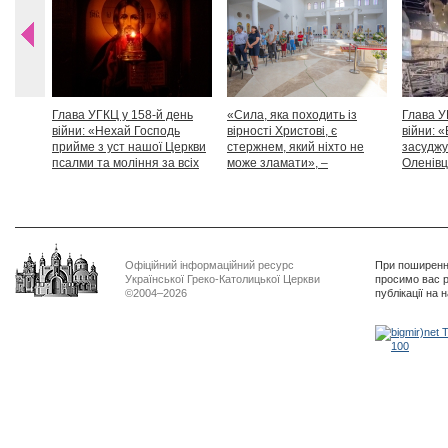
Глава УГКЦ у 158-й день
«Сила, яка походить із
Глава У
війни: «Нехай Господь
вірності Христові, є
війни: «
прийме з уст нашої Церкви
стержнем, який ніхто не
засуджу
псалми та моління за всіх
може зламати», –
Оленівці
тих, які особливо просять
Блаженніший Святослав
засудит
нашої молитви»
дикості
Офіційний інформаційний ресурс
При поширенні
Української Греко-Католицької Церкви
просимо вас р
©2004–2026
публікації на 