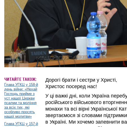
ЧИТАЙТЕ ТАКОЖ:
Дорогі брати і сестри у Христі,
Глава УГКЦ у 158-й
Христос посеред нас!
день війни: «Нехай
Господь прийме з
У ці важкі дні, коли Україна переб
уст нашої Церкви
російського військового вторгненн
псалми та моління
за всіх тих, які
монахи та всі вірні Української К
особливо просять
звертаємося зі словами підтримки
нашої молитви»
в Україні. Ми хочемо запевнити в
Глава УГКЦ у 157-й