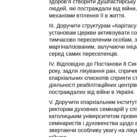
здоров’я створити душпастирську
людей, які постраждали від війни
механізми втілення її в життя.
III. Доручити структурам «Карітас
установам Церкви активізувати с
тимчасово переселеним особам, з
маргіналізованим, залучаючи ініц
серед самих переселенців.
IV. Відповідно до Постанови 8 Си
року, задля лікування ран, сприч
єпархіальних єпископів сприяти 
діяльності реабілітаційних центрів
постраждалих від війни в Україні.
V. Доручити єпархіальним інститут
ректорам духовних семінарій у спі
католицьким університетом прове
семінаристів і духовенства щодо 
звертаючи особливу увагу на лік