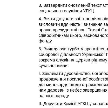
3. Затвердити оновлений текст Ст
соціального служіння УГКЦ.
4. Взяти до уваги звіт про діяльні
висловити вдячність і визнання за
працю президентці пані Тетяні Ста
співробітникам цього, заснованог
фонду.
5. Виявляючи турботу про втіленн
соборової діяльності Української 
зокрема служіння Церкви рідному
сучасної війни:
I. Закликати духовенство, богопо
продовження посиленої особистої 
діл милосердя щодо стражденних 
нам даровані з небес завершення
нашого народу.
II. Доручити Комісії УГКЦ у спра