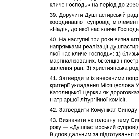
кличе Господь» на період до 2030
39. Доручити Душпастирській раді
координацію і супровід імплемент
«Надія, до якої нас кличе Господь
40. На наступні три роки визначи
напрямками реалізації Душпастир
якої нас кличе Господь»: 1) близьк
маргіналізованих, біженців і постр
зцілення ран; 3) християнська род
41. Затвердити із внесеними поп
критерії укладання Місяцеслова У
Католицької Церкви як дороговка
Патріаршої літургійної комісії.
42. Затвердити Комунікат Синоду 
43. Визначити як головну тему С
року — «Душпастирський супровід
Відповідальним за підготування г