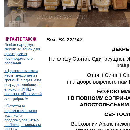
ЧИТАЙТЕ ТАКОЖ:
Вих. ВА 22/147
Любов народжує
ДЕКРЕ
героїв: 14 точок для
призадуми із
На славу Святої, Єдиносущної, Ж
посинодального
послання
Тройці
«Церква покликана
Отця, і Сина, і С
нести знедоленій і
зраненій людині ліки
і на добро ввіреного нам
розради і любові», –
єпископи УГКЦ у
БОЖОЮ МИ
посланні «Перемагай
І В ПОВНОМУ СОПРИЧ
зло добром!»
АПОСТОЛЬСЬКИМ
«Остаточно
переможемо лише
СВЯТОСЛ
тоді, коли
продовжуватимемо
Верховний Архиєпископ
любити», – єпископи
УГКЦ у