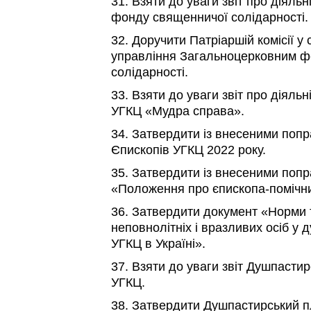
31. Взяти до уваги звіт про діяль
фонду священничої солідарності.
32. Доручити Патріаршій комісії у
управління Загальноцерковним 
солідарності.
33. Взяти до уваги звіт про діяль
УГКЦ «Мудра справа».
34. Затвердити із внесеними по
Єпископів УГКЦ 2022 року.
35. Затвердити із внесеними поп
«Положення про єпископа-помічн
36. Затвердити документ «Норми 
неповнолітніх і вразливих осіб у 
УГКЦ в Україні».
37. Взяти до уваги звіт Душпастир
УГКЦ.
38. Затвердити Душпастирський пл