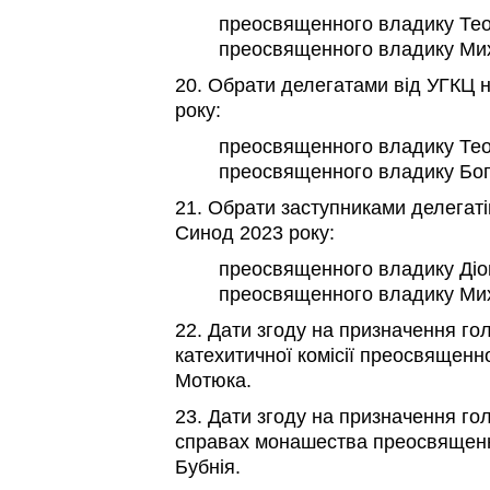
преосвященного владику Те
преосвященного владику Мих
20. Обрати делегатами від УГКЦ 
року:
преосвященного владику Те
преосвященного владику Бо
21. Обрати заступниками делегаті
Синод 2023 року:
преосвященного владику Діон
преосвященного владику Мих
22. Дати згоду на призначення г
катехитичної комісії преосвящен
Мотюка.
23. Дати згоду на призначення гол
справах монашества преосвящен
Бубнія.