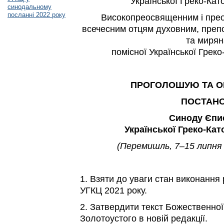
Української Греко-Кат
синодальному
посланні 2022 року
Високопреосвященним і пре
всечесним отцям духовним, преп
та миря
помісної Української Грек
ПРОГОЛОШУЮ ТА 
ПОСТАН
Синоду Єпи
Української Греко-Ка
(Перемишль, 7–15 липня 
1. Взяти до уваги стан виконання
УГКЦ 2021 року.
2. Затвердити текст Божественної 
Золотоустого в новій редакції.