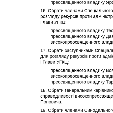
преосвященного владику Яро
16. Обрати членами Спеціального
розгляду рекурсів проти адміністр
Глави УГКЦ:
преосвященного владику Те
преосвященного владику Да
високопреосвященного влади
17. Обрати заступниками Спеціаль
для розгляду рекурсів проти адмі
і Глави УГКЦ:
преосвященного владику В
високопреосвященного влади
преосвященного владику Тар
18. Обрати генеральним керівник
справедливості високопреосвяще
Поповича.
19. Обрати членами Синодальног