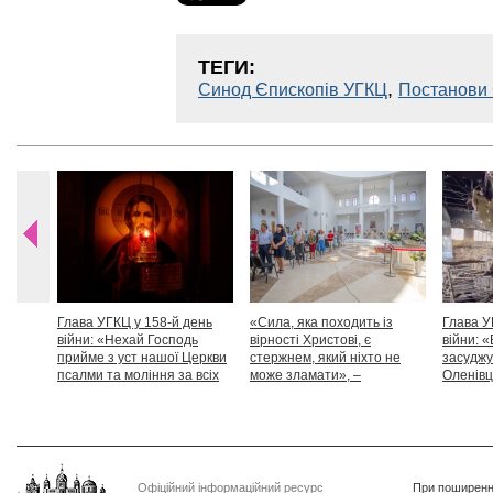
ТЕГИ:
,
Синод Єпископів УГКЦ
Постанови 
Глава УГКЦ у 158-й день
«Сила, яка походить із
Глава У
війни: «Нехай Господь
вірності Христові, є
війни: «
прийме з уст нашої Церкви
стержнем, який ніхто не
засуджу
псалми та моління за всіх
може зламати», –
Оленівці
тих, які особливо просять
Блаженніший Святослав
засудит
нашої молитви»
дикості
Офіційний інформаційний ресурс
При поширенні