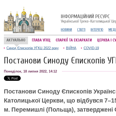
ІНФОРМАЦІЙНИЙ РЕСУРС
Української Греко-Католицької Це
НОВИНИ
СТАТТІ
ІНТЕРВ'Ю
МЕДІ
АКТУАЛЬНО
ГЛАВА УГКЦ
ЄПАРХІЇ ТА ЕКЗАРХАТИ
ЦЕРКВА І С
Синод Єпископів УГКЦ 2022 року
ВІЙНА
COVID-19
Постанови Синоду Єпископів УГ
Понеділок, 18 липня 2022, 14:12
Постанови Синоду Єпископів Українсь
Католицької Церкви, що відбувся 7–1
м. Перемишлі (Польща), затверджені 