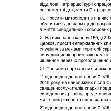
відділові Патріаршої курії опрацюв
регламентні документи Патріаршо
IX. Просити митрополитів під ча
обмінятися досвідом щодо покращ
в життя синодальних і соборових 
X. На виконання канону 150, § 3 К
Церков, просити єпархіальних єпи
служіння за межами території Укр
силу дисциплінарним законам та
рішенням через їх проголошення 
XI. Просити єпархіальних єпископі
1) відповідно до постанови 7. VII
2019 року, на найближчих після С
священнослужителів єпархії повідо
синодальних рішень, представивш
життя цих рішень та відповідальни
2) відповідно до постанови 7. VII