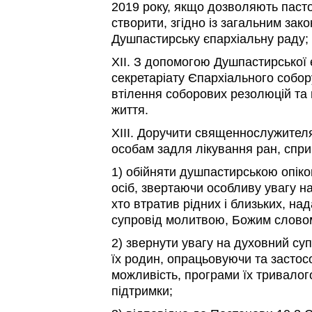
2019 року, якщо дозволяють паст
створити, згідно із загальним зак
Душпастирську єпархіальну раду;
XII. З допомогою Душпастирської 
секретаріату Єпархіального собо
втілення соборових резолюцій та 
життя.
XIII. Доручити священнослужител
особам задля лікування ран, спри
1) обійняти душпастирською опік
осіб, звертаючи особливу увагу на в
хто втратив рідних і близьких, на
супровід молитвою, Божим словом
2) звернути увагу на духовний суп
їх родин, опрацьовуючи та застос
можливість, програми їх тривалог
підтримки;