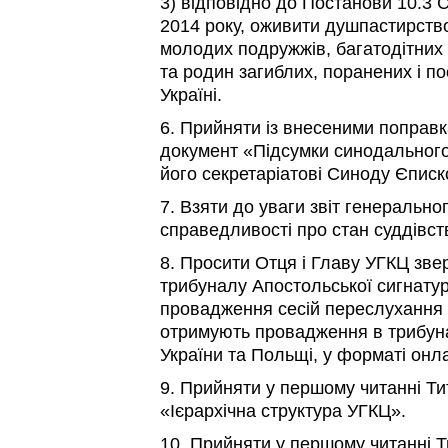
3) відповідно до Постанови 10.3
2014 року, оживити душпастирств
молодих подружжів, багатодітних 
та родин загиблих, поранених і по
Україні.
6. Прийняти із внесеними поправк
документ «Підсумки синодальног
його секретаріатові Синоду Єписк
7. Взяти до уваги звіт генерально
справедливості про стан суддівст
8. Просити Отця і Главу УГКЦ зв
трибуналу Апостольської сигнатур
провадження сесій переслухання св
отримують провадження в трибуна
України та Польщі, у форматі онл
9. Прийняти у першому читанні Ти
«Ієрархічна структура УГКЦ».
10. Прийняти у першому читанні Т