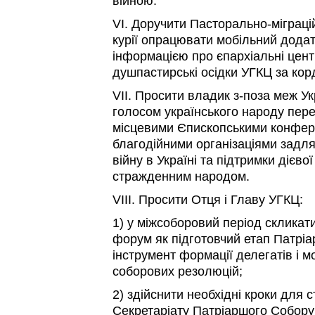
війною.
VI. Доручити Пасторально-міграці
курії опрацювати мобільний дода
інформацією про єпархіальні цент
душпастирські осідки УГКЦ за кор
VII. Просити владик з-поза меж Ук
голосом українського народу пер
місцевими Єпископськими конфере
благодійними організаціями задл
війну в Україні та підтримки дієво
стражденним народом.
VIII. Просити Отця і Главу УГКЦ:
1) у міжсоборовий період склика
форум як підготовчий етап Патріа
інструмент формації делегатів і м
соборових резолюцій;
2) здійснити необхідні кроки для 
Секретаріату Патріаршого Собору