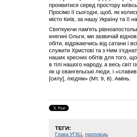
проявитися серед простору київсь
Просімо її сьогодні, щоб, як коли
місто Київ, за нашу Україну та її н
Святкуючи пам'ять рівноапостоль
княгині Ольги, ми зазвичай відн
обіти, відрікаючись від сатани і вс
служити Христові та з Ним з’єдна
наших хресних обітів для того, 
в тілі нашого народу, а весь світ 
як ці євангельські люди, і «слави
[силу], людям» (Мт. 9, 8). Амінь.
ТЕГИ:
,
Глава УГКЦ
проповідь