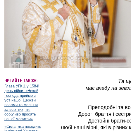
ЧИТАЙТЕ ТАКОЖ:
Та щ
Глава УГКЦ у 158-й
має владу на земл
день війни: «Нехай
Господь прийме з
уст нашої Церкви
псалми та моління
Преподобні та все
за всіх тих, які
Дорогі браття і сестр
особливо просять
нашої молитви»
Достойні брати-с
«Сила, яка походить
Любі наші вірні, які в різних 