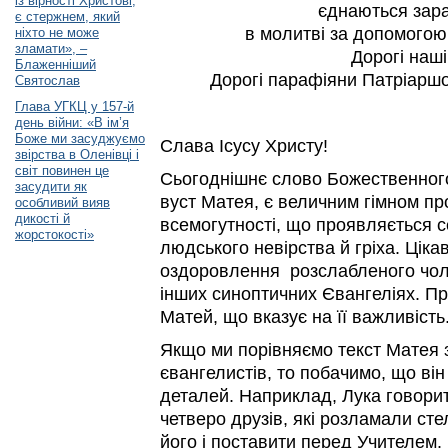
із вірності Христові,
єднаються зара
є стержнем, який
в молитві за допомогою 
ніхто не може
зламати», –
Дорогі наші
Блаженніший
Дорогі парафіяни Патріаршог
Святослав
Глава УГКЦ у 157-й
день війни: «В ім’я
Боже ми засуджуємо
Слава Ісусу Христу!
звірства в Оленівці і
світ повинен це
Сьогоднішнє слово Божественного
засудити як
вуст Матея, є величним гімном пр
особливий вияв
дикості й
всемогутності, що проявляється с
жорстокості»
людського невірства й гріха. Ціка
оздоровлення розслабленого чоло
інших синоптичних Євангеліях. Пр
Матей, що вказує на її важливість
Якщо ми порівняємо текст Матея 
євангелистів, то побачимо, що він
деталей. Наприклад, Лука говори
четверо друзів, які розламали сте
його і поставити перед Учителем.