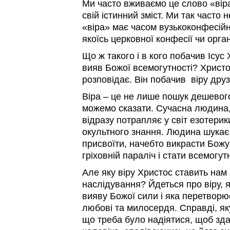
Ми часто вживаємо це слово «віра
свій істинний зміст. Ми так часто 
«віра» має часом вузькоконфесій
якоїсь церковної конфесії чи органі
Що ж такого і в кого побачив Ісу
вияв Божої всемогутності? Христо
розповідає. Він побачив віру дру
Віра – це не лише пошук дешевого
можемо сказати. Сучасна людина, 
відразу потрапляє у світ езотерик
окультного знання. Людина шукає,
присвоїти, начебто викрасти Божу
гріховній параліч і стати всемогут
Але яку віру Христос ставить нам
наслідування? Йдеться про віру, 
вияву Божої сили і яка перетворює
любові та милосердя. Справді, яку
що треба було надіятися, щоб зд