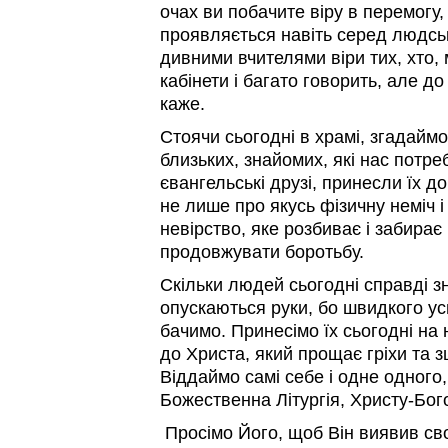
очах ви побачите віру в перемогу,
проявляється навіть серед людськ
дивними вчителями віри тих, хто,
кабінети і багато говорить, але до 
каже.
Стоячи сьогодні в храмі, згадаймо
близьких, знайомих, які нас потре
євангельські друзі, принесли їх д
не лише про якусь фізичну неміч і в
невірство, яке розбиває і забирає 
продовжувати боротьбу.
Скільки людей сьогодні справді зн
опускаються руки, бо швидкого усп
бачимо. Принесімо їх сьогодні на 
до Христа, який прощає гріхи та 
Віддаймо самі себе і одне одного,
Божественна Літургія, Христу-Бого
Просімо Його, щоб Він виявив с