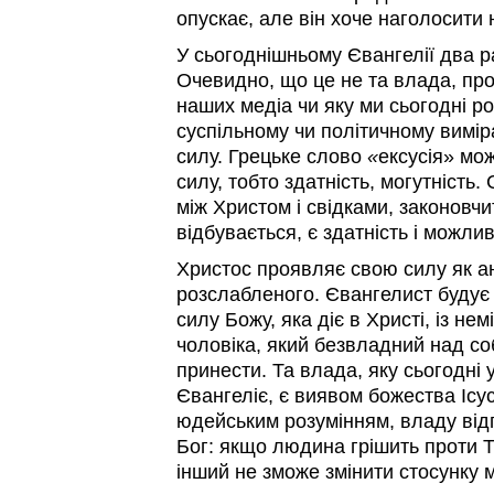
опускає, але він хоче наголосити
У сьогоднішньому Євангелії два р
Очевидно, що це не та влада, про
наших медіа чи яку ми сьогодні ро
суспільному чи політичному вимір
силу. Грецьке слово
«
ексусія» мож
силу, тобто здатність, могутність. 
між Христом і свідками, законовчи
відбувається, є здатність і можлив
Христос проявляє свою силу як а
розслабленого. Євангелист будує
силу Божу, яка діє в Христі, із н
чоловіка, який безвладний над со
принести. Та влада, яку сьогодні
Євангеліє, є виявом божества Ісус
юдейським розумінням, владу відп
Бог: якщо людина грішить проти Тв
інший не зможе змінити стосунку 