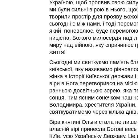
Україною, щоб проявив свою силу
ми були сильні вірою в Нього, щ
творили простір для прояву Божої
сьогодні є між нами, і тоді перем
який поневолює, буде перемогою
ницістю, Божого милосердя над 
миру над війною, яку спричинює г
життя!
Сьогодні ми святкуємо пам'ять бл
київської, яку називаємо рівноап
жінка в історії Київської держави 
віри в Бога перетворився на місі
ранньою досвітньою зорею, яка п
сонця. Тим ясним сонечком наш н
Володимира, хрестителя України. 
святкуватимемо через кілька днів.
Віра княгині Ольги стала не лише
власній вірі принесла Богові весь
Київ, усю Українську Державу. Це