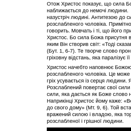
Отож Христос показує, що сила Бо
наближається до немочі людини. 
назустріч людині. Антитезою до си
розслабленого чоловіка. Примітно
говорить. Мовчать і ті, що його 
Христос. Бо сила Божа присутня в 
яким Він створив світ: «Тоді сказ
(Бут. 1, 6-7). Те творче слово пр
гріховну відстань, яка паралізує ї
Христос начебто наповнює Божою
розслабленого чоловіка. Це може 
гріх усувається із серця людини. Як
Розслаблений повертає свої сили 
сили, яка дається як Боже слово н
Наприкінці Христос йому каже: «Вс
до свого дому» (Мт. 9, 6). Той вст
вражений силою і владою, яка тор
розслабленої і грішної людини.