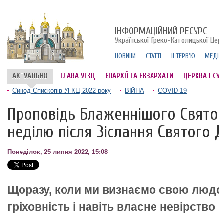
ІНФОРМАЦІЙНИЙ РЕСУРС
Української Греко-Католицької Це
НОВИНИ
СТАТТІ
ІНТЕРВ'Ю
МЕДІ
АКТУАЛЬНО
ГЛАВА УГКЦ
ЄПАРХІЇ ТА ЕКЗАРХАТИ
ЦЕРКВА І С
Синод Єпископів УГКЦ 2022 року
ВІЙНА
COVID-19
Проповідь Блаженнішого Свято
неділю після Зіслання Святого 
Понеділок, 25 липня 2022, 15:08
Щоразу, коли ми визнаємо свою людс
гріховність і навіть власне невірств