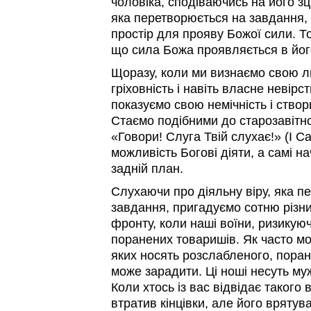
чоловіка, сподіваючись на його зц
яка перетворюється на завдання, 
простір для прояву Божої сили. Т
що сила Божа проявляється в йог
Щоразу, коли ми визнаємо свою л
гріховність і навіть власне невір
показуємо свою немічність і створ
Стаємо подібними до старозавітно
«Говори! Слуга Твій слухає!» (І Са
можливість Богові діяти, а самі н
задній план.
Слухаючи про діяльну віру, яка п
завдання, пригадуємо сотню різних
фронту, коли наші воїни, ризикую
поранених товаришів. Як часто мо
яких носять розслабленого, поран
може зарадити. Ці ноші несуть муж
Коли хтось із вас відвідає такого 
втратив кінцівки, але його врятув