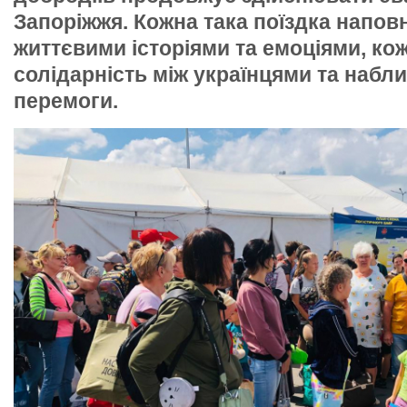
Запоріжжя. Кожна така поїздка напов
життєвими історіями та емоціями, ко
солідарність між українцями та набл
перемоги.