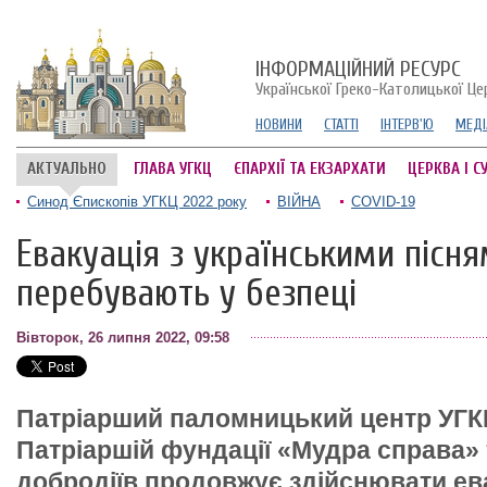
ІНФОРМАЦІЙНИЙ РЕСУРС
Української Греко-Католицької Це
НОВИНИ
СТАТТІ
ІНТЕРВ'Ю
МЕДІ
АКТУАЛЬНО
ГЛАВА УГКЦ
ЄПАРХІЇ ТА ЕКЗАРХАТИ
ЦЕРКВА І С
Синод Єпископів УГКЦ 2022 року
ВІЙНА
COVID-19
Евакуація з українськими пісня
перебувають у безпеці
Вівторок, 26 липня 2022, 09:58
Патріарший паломницький центр УГК
Патріаршій фундації «Мудра справа» 
добродіїв продовжує здійснювати ева