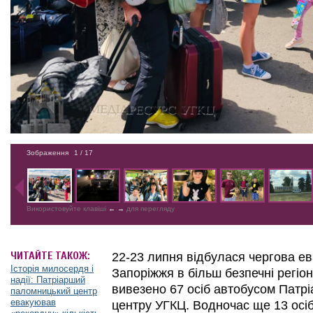
Зображення
1
/ 17
Використовуйте клавіші
←
→
для перегляду
ЧИТАЙТЕ ТАКОЖ:
22-23 липня відбулася чергова ева
Історія милосердя і
Запоріжжя в більш безпечні регіо
надії: Патріарший
вивезено 67 осіб автобусом Патр
паломницький центр
евакуював
центру УГКЦ. Водночас ще 13 осіб,