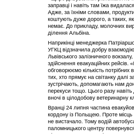
заправці і навіть там їжа видала
Адже, за їхніми словами, продукт
коштують дуже дорого, а таких, як
немає. До прикладу, молочних вир
ділення Альбіна.
Наприкінці менеджерка Патріарш
УГКЦ відзначила добру взаємодію
Львівського залізничного вокзалу
здійснення евакуаційних рейсів. 
обговорюємо кількість потрібних в
тих, хто прямує на світанку далі з
зустрічають, допомагають нам до
перекуси тощо. Цього разу навіть
вночі в цілодобову ветеринарну кл
Вранці 24 липня частина евакуйов
кордону із Польщею. Проте місць 
не вистачало. Тому водій автобус
паломницького центру повернувся 