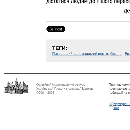
дістатися людям до пішого перехо
Де
ТЕГИ:
,
,
Патріарший паломницький центр
біженці
Ев
Офіційний інформаційний ресурс
При поширенні
Української Греко-Католицької Церкви
просимо вас р
©2004–2026
публікації на 