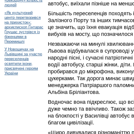
«рекордну» кількість
автобус, виїхали пізніше на менш
людей
«Як культурний
Більшість переселенців походять 
центр перетворився
Залізного Порту та інших тимчасо
на прихисток»:
це значить, що їхня евакуація від
архиєпископ Ґінтарас
Ґрушас зустрівся із
вибухів на мосту, що позначилося 
біженцями в
Перемишлі
Незважаючи на минулі хвилювання
У Новошичах на
Львова відбувалася в супроводі ук
Львівщині за участю
народні пісні, і сучасні патріотичні
переселенців
освятили ікони,
водії автобусу, старші жінки, діти
присвячені героям
пробирався до мікрофона, викону
України
цукерками. Так дорога минає шви
менеджерка Патріаршого паломни
Альбіна Бріліантова.
Водночас вона підкреслює, що вс
дуже чемно та ввічливо. Також за
на блокпості у Василівці автобус
благом цивілізації.
«Щиро дивувалися різноманіттю п