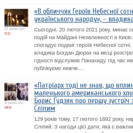
«В обличчях Героїв Небесної сот
українського народу», – владик
Сьогодні, 20 лютого 2021 року, минає с
20 лютого 2021
17:22
подій на Майдані Незалежності в Києві
спогадує подвиг героїв Небесної сотні. 
владика Богдан Дюрах на місці розстріл
гідності відслужив Панахиду, під час я
публікуємо нижче....
«Патріарх тоді не знав, що впли
маленького американського хло
Борис Ґудзяк про першу зустріч
18 лютого 2021
Сліпим
09:10
129 років тому, 17 лютого 1892 року, 
Сліпий. З нагоди цієї дати, яка є важли