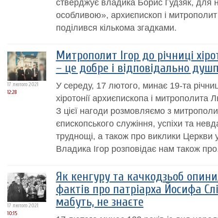
стверджує владика Борис Ґудзяк, для н
особливою», архиєпископ і митрополит
поділився кількома згадками.
Митрополит Ігор до річниці хіро
– це добре і відповідально ду
У середу, 17 лютого, минає 19-та річни
17 лютого 2021
12:28
хіротонії архиєпископа і митрополита Л
З цієї нагоди розмовляємо з митрополи
єпископського служіння, успіхи та невд
труднощі, а також про виклики Церкви у
Владика Ігор розповідає нам також про.
Як кенгуру та качкодзьоб опини
фактів про патріарха Йосифа Сліп
мабуть, не знаєте
17 лютого 2021
10:15