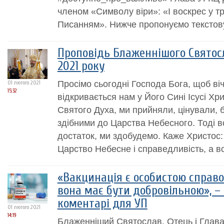
членом «Символу віри»: «І воскрес у тре
Писанням». Нижче пропонуємо текстову
Проповідь Блаженнішого Святосла
2021 року
Просімо сьогодні Господа Бога, щоб ві
01 лютого 2021
15:32
відкривається нам у Його Сині Ісусі Хри
Святого Духа, ми прийняли, цінували, б
здібними до Царства Небесного. Тоді в
достаток, ми здобудемо. Каже Христос
Царство Небесне і справедливість, а вс
«Вакцинація є особистою справ
вона має бути добровільною», –
коментарі для УП
01 лютого 2021
14:19
Блаженніший Святослав, Отець і Глав