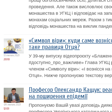
прощі богопосвячених осіб, ділиться сп
проведення. Але також висловлює своє
монашества в УГКЦ і відповідає на за
монахам соціальних мереж. Разом з ти
відповідь монашества на виклик пандемії
«Символ віри»: куди саме вознісс
таке правиця Отця?
У 39-му випуску відеопроєкту «Блажен
13 лютого 2021
20:10
#доступно_про_важливе» Глава УГКЦ 
членом «Символу віри»: «І вознісся на 
Отця». Нижче пропонуємо текстову вер
Професор Олександр Кащук: реак
на поширення епідемії
Пропонуємо Вашій увазі доповідь дия
09 лютого 2021
12:03
професора Українського католицького у