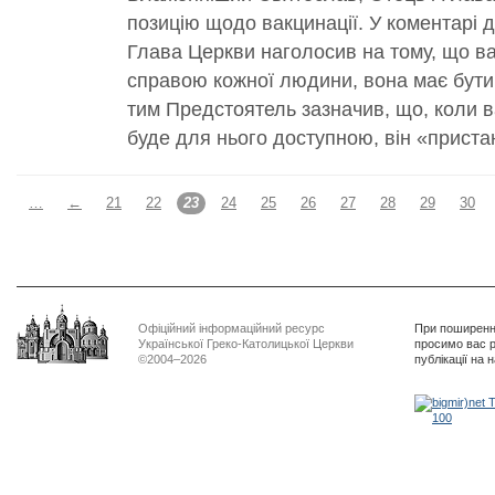
позицію щодо вакцинації. У коментарі 
Глава Церкви наголосив на тому, що в
справою кожної людини, вона має бути
тим Предстоятель зазначив, що, коли в
буде для нього доступною, він «пристане
…
←
21
22
23
24
25
26
27
28
29
30
Офіційний інформаційний ресурс
При поширенні
Української Греко-Католицької Церкви
просимо вас р
©2004–2026
публікації на 