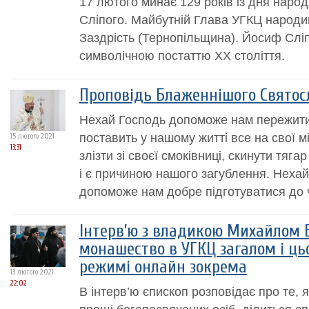
17 лютого минає 129 років із дня нар
Сліпого. Майбутній Глава УГКЦ народив
Заздрість (Тернопільщина). Йосиф Слі
символічною постаттю XX століття.
Проповідь Блаженнішого Святос
Нехай Господь допоможе нам пережити ту
поставить у нашому житті все на свої мі
15 лютого 2021
13:31
злізти зі своєї смоківниці, скинути тяга
і є причиною нашого загублення. Неха
допоможе нам добре підготуватися до ч
Інтерв’ю з владикою Михайлом 
монашество в УГКЦ загалом і ць
режимі онлайн зокрема
13 лютого 2021
22:02
В інтерв’ю єпископ розповідає про те,