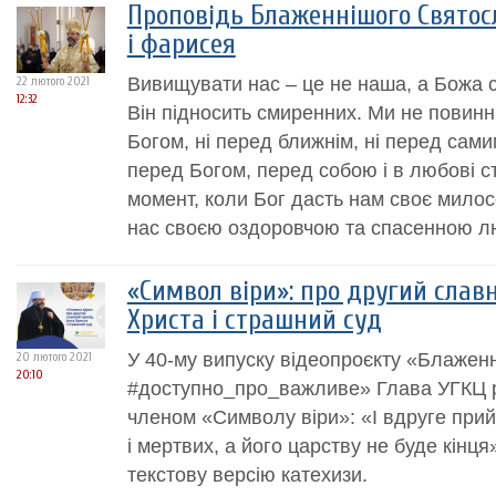
Проповідь Блаженнішого Святос
і фарисея
Вивищувати нас – це не наша, а Божа с
22 лютого 2021
12:32
Він підносить смиренних. Ми не повинн
Богом, ні перед ближнім, ні перед сам
перед Богом, перед собою і в любові с
момент, коли Бог дасть нам своє мило
нас своєю оздоровчою та спасенною лю
«Символ віри»: про другий славн
Христа і страшний суд
У 40-му випуску відеопроєкту «Блажен
20 лютого 2021
20:10
#доступно_про_важливе» Глава УГКЦ 
членом «Символу віри»: «І вдруге прий
і мертвих, а його царству не буде кінц
текстову версію катехизи.