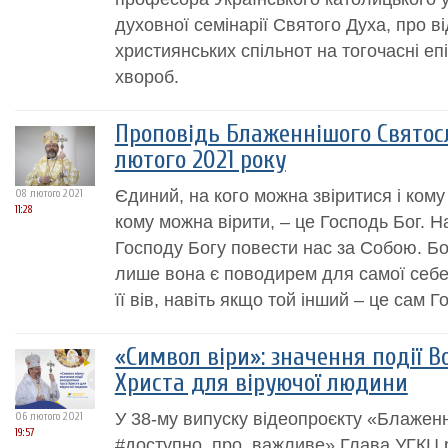
духовної семінарії Святого Духа, про в
християнських спільнот на тогочасні еп
хвороб.
Проповідь Блаженнішого Святосл
лютого 2021 року
Єдиний, на кого можна звіритися і кому 
08 лютого 2021
11:28
кому можна вірити, – це Господь Бог. 
Господу Богу повести нас за Собою. Б
лише вона є поводирем для самої себе,
її вів, навіть якщо той інший – це сам Г
«Символ віри»: значення події В
Христа для віруючої людини
У 38-му випуску відеопроєкту «Блажен
06 лютого 2021
19:57
#доступно_про_важливе» Глава УГКЦ р