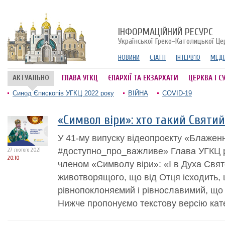
ІНФОРМАЦІЙНИЙ РЕСУРС
Української Греко-Католицької Це
НОВИНИ
СТАТТІ
ІНТЕРВ'Ю
МЕДІ
АКТУАЛЬНО
ГЛАВА УГКЦ
ЄПАРХІЇ ТА ЕКЗАРХАТИ
ЦЕРКВА І С
Синод Єпископів УГКЦ 2022 року
ВІЙНА
COVID-19
«Символ віри»: хто такий Святий
У 41-му випуску відеопроєкту «Блажен
#доступно_про_важливе» Глава УГКЦ 
27 лютого 2021
20:10
членом «Символу віри»: «І в Духа Свят
животворящого, що від Отця ісходить, 
рівнопоклоняємий і рівнославимий, що 
Нижче пропонуємо текстову версію кате