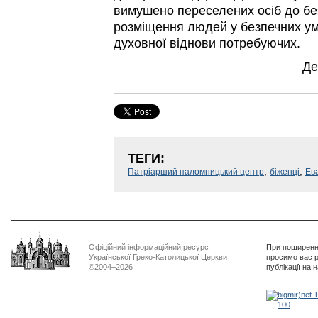
вимушено переселених осіб до без
розміщення людей у безпечних у
духовної віднови потребуючих.
Де
ТЕГИ:
,
,
Патріарший паломницький центр
біженці
Ев
Офіційний інформаційний ресурс
При поширенні
Української Греко-Католицької Церкви
просимо вас р
©2004–2026
публікації на 