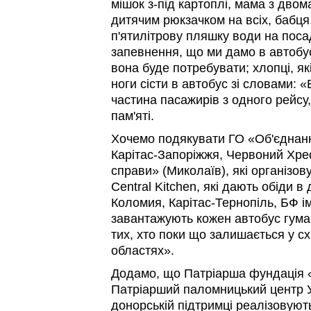
мішок з-під картоплі, мама з двом
дитячим рюкзачком на всіх, бабця
п'ятилітрову пляшку води на поса
запевнення, що ми дамо в автобусі
вона буде потребувати; хлопці, я
ноги сісти в автобус зі словами: «Б
частина пасажирів з одного рейсу,
пам'яті.
Хочемо подякувати ГО «Об'єднан
Карітас-Запоріжжя, Червоний Хрес
справи» (Миколаїв), які організов
Central Kitchen, які дають обіди в 
Коломия, Карітас-Тернопіль, БФ ім
завантажують кожен автобус гум
тих, хто поки що залишається у сх
областях».
Додамо, що Патріарша фундація 
Патріарший паломницький центр У
донорській підтримці реалізовують