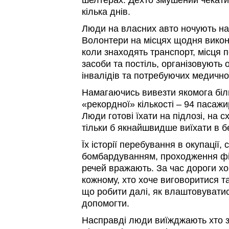
шелтерах. Дехто змушений чекати 
кілька днів.
Люди на власних авто ночують на
Волонтери на місцях щодня викон
коли знаходять транспорт, місця по
засоби та постіль, організовують
інвалідів та потребуючих медично
Намагаючись вивезти якомога бі
«рекордної» кількості – 94 пасажи
Люди готові їхати на підлозі, на с
тільки б якнайшвидше виїхати в б
Їх історії перебування в окупації, 
бомбардуванням, проходження філ
речей вражають. За час дороги хо
кожному, хто хоче виговоритися т
що робити далі, як влаштовуватись
допомогти.
Насправді люди виїжджають хто з 