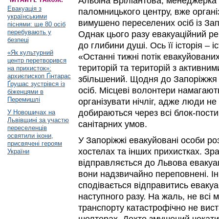
Альбіна Бріліантова, менеджерка
Евакуація з
паломницького центру, вже органі
українськими
вимушено переселених осіб із За
піснями: ще 80 осіб
перебувають у
Однак цього разу евакуаційний р
безпеці
до глибини душі. Ось її історія – і
«Як культурний
«Останні тижні потік евакуйовани
центр перетворився
територій та територій з активни
на прихисток»:
архиєпископ Ґінтарас
збільшений. Щодня до Запоріжжя 
Ґрушас зустрівся із
осіб. Місцеві волонтери намагають
біженцями в
Перемишлі
організувати нічліг, адже люди не
добираються через всі блок-пости,
У Новошичах на
Львівщині за участю
санітарних умов.
переселенців
освятили ікони,
У Запоріжжі евакуйовані особи ро
присвячені героям
хостелах та інших прихистках. Зра
України
відправляється до Львова евакуа
вони надзвичайно переповнені. І
сподівається відправитись еваку
наступного разу. На жаль, не всі 
транспорту катастрофічно не виста