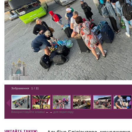
Зображення
1
/ 11
Використовуйте клавіші
←
→
для перегляду
ЧИТАЙТЕ ТАКОЖ: