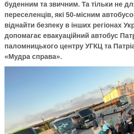
буденним та звичним. Та тільки не д
переселенців, які 50-місним автобус
віднайти безпеку в інших регіонах Укр
допомагає евакуаційний автобус Пат
паломницького центру УГКЦ та Патрі
«Мудра справа».