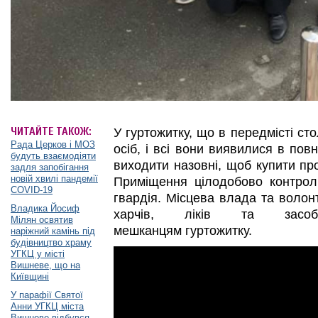
ЧИТАЙТЕ ТАКОЖ:
У гуртожитку, що в передмісті ст
Рада Церков і МОЗ
осіб, і всі вони виявилися в повн
будуть взаємодіяти
виходити назовні, щоб купити про
задля запобігання
новій хвилі пандемії
Приміщення цілодобово контрол
COVID-19
гвардія. Місцева влада та волон
Владика Йосиф
харчів, ліків та засобі
Мілян освятив
мешканцям гуртожитку.
наріжний камінь під
будівництво храму
УГКЦ у місті
Вишневе, що на
Київщині
У парафії Святої
Анни УГКЦ міста
Вишневе відбувся