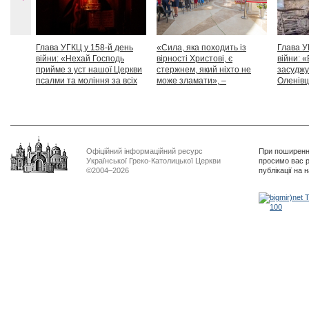
Глава УГКЦ у 158-й день
«Сила, яка походить із
Глава У
війни: «Нехай Господь
вірності Христові, є
війни: «
прийме з уст нашої Церкви
стержнем, який ніхто не
засуджу
псалми та моління за всіх
може зламати», –
Оленівці
тих, які особливо просять
Блаженніший Святослав
засудит
нашої молитви»
дикості
Офіційний інформаційний ресурс
При поширенні
Української Греко-Католицької Церкви
просимо вас р
©2004–2026
публікації на 