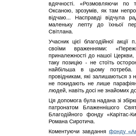
вдячності. «Розмовляючи по 
Оксаною, зрозумів, як там непро
відчаю... Насправді відчула р
маленьку лепту до їхньої пер
Світлана.
Учасник цієї благодійної акції 
своїми враженнями: «Пере
приналежності до нашої Церкви, 
таку позицію - не стоїть осторо
найбільша в цьому потреба.
провідникам, які залишаються з н
не покидають не лише парафіян
людей, навіть досі не знайомих д
Ця допомога була надана зі збірки
патронатом Блаженнішого Свят
Благодійного фонду «Карітас-К
Романа Сиротича.
Коментуючи завдання
фонду «Ан