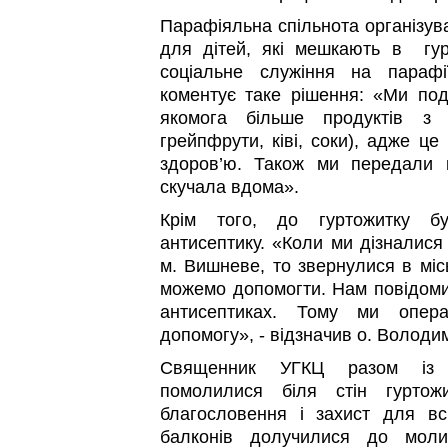
Парафіяльна спільнота організув
для дітей, які мешкають в гур
соціальне служіння на параф
коментує таке рішення: «Ми по
якомога більше продуктів з 
грейпфрути, ківі, соки), адже це 
здоров’ю. Також ми передали 
скучала вдома».
Крім того, до гуртожитку б
антисептику. «Коли ми дізналися
м. Вишневе, то звернулися в міс
можемо допомогти. Нам повідоми
антисептиках. Тому ми опера
допомогу», - відзначив о. Володи
Священник УГКЦ разом із па
помолилися біля стін гуртож
благословення і захист для всі
балконів долучилися до мол