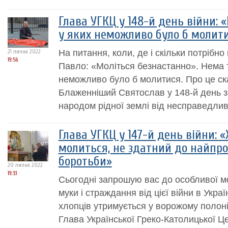
Глава УГКЦ у 148-й день війни: 
у яких неможливо було б молит
На питання, коли, де і скільки потрібно
21 липня 2022
19:56
Павло: «Моліться безнастанно». Нема т
неможливо було б молитися. Про це ск
Блаженніший Святослав у 148-й день з
народом рідної землі від несправедлив
Глава УГКЦ у 147-й день війни: 
молиться, не здатний до найпро
боротьби»
20 липня 2022
19:33
Сьогодні запрошую вас до особливої мо
муки і страждання від цієї війни в Украї
хлопців утримується у ворожому полоні
Глава Української Греко-Католицької 