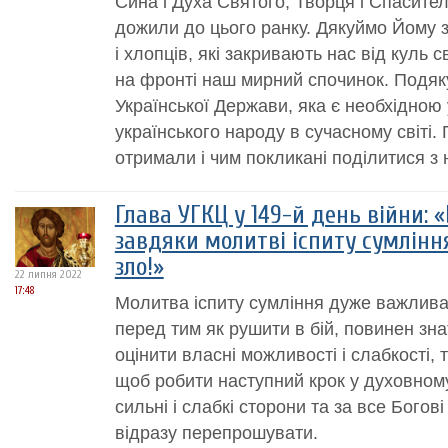
Сина і Духа Святого, Творця і Спасите
дожили до цього ранку. Дякуймо Йому за
і хлопців, які закривають нас від куль
на фронті наш мирний спочинок. Подяк
Української Держави, яка є необхідною
українського народу в сучасному світі.
отримали і чим покликані поділитися з
Глава УГКЦ у 149-й день війни:
завдяки молитві іспиту сумлін
зло!»
22 липня 2022
17:48
Молитва іспиту сумління дуже важлива.
перед тим як рушити в бій, повинен зна
оцінити власні можливості і слабкості, 
щоб робити наступний крок у духовному 
сильні і слабкі сторони та за все Богові
відразу перепрошувати.