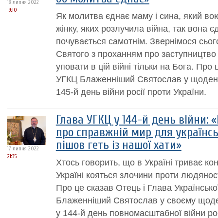
18 липня 2022
19:10
Як молитва єднає маму і сина, який вою
жінку, яких розлучила війна, так вона єд
почувається самотнім. Звернімося сьог
Святого з проханням про заступництво
уповати в цій війні тільки на Бога. Про
УГКЦ Блаженніший Святослав у щоденн
145-й день війни росії проти України.
Глава УГКЦ у 144-й день війни:
про справжній мир для українськ
пішов геть із нашої хати»
17 липня 2022
21:35
Хтось говорить, що в Україні триває к
Україні кояться злочини проти людяност
Про це сказав Отець і Глава Українськ
Блаженніший Святослав у своєму щоде
у 144-й день повномасштабної війни рос