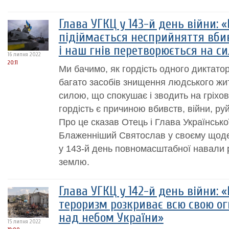
Глава УГКЦ у 143-й день війни: «
підіймається несприйняття вбив
і наш гнів перетворюється на с
16 липня 2022
20:11
Ми бачимо, як гордість одного диктатор
багато засобів знищення людського жи
силою, що спокушає і зводить на гріхов
гордість є причиною вбивств, війни, ру
Про це сказав Отець і Глава Українськ
Блаженніший Святослав у своєму щоде
у 143-й день повномасштабної навали р
землю.
Глава УГКЦ у 142-й день війни:
тероризм розкриває всю свою о
над небом України»
15 липня 2022