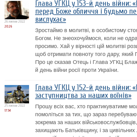
Глава УГКЦ у 153-й день війни: 
перед Боже обличчя і будьмо пев
вислухає»
26 липня 2022
20:26
Зростаймо в молитві, в особистому ст
Богом. Не знеохочуймося, коли не одр
просимо. Хай у вірності цій молитві р
щоб отримати повноту того дару, який 
Про це сказав Отець і Глава УГКЦ Бла
й день війни росії проти України.
Глава УГКЦ у 152-й день війни:
заступництва за наших воїнів»
Прошу всіх вас, хто практикуватиме мо
25 липня 2022
17:54
помоліться за тих, що зараз перебувают
зокрема за наших військовослужбовців, с
захищають Батьківщину, і за цивільних