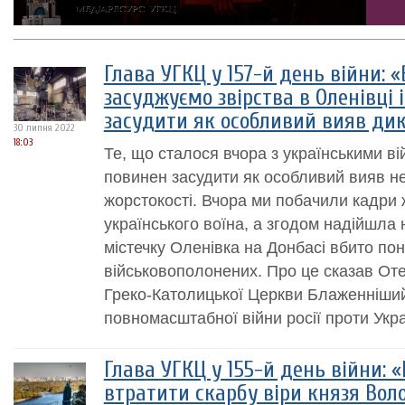
Глава УГКЦ у 157-й день війни: «
засуджуємо звірства в Оленівці і
засудити як особливий вияв дик
30 липня 2022
18:03
Те, що сталося вчора з українськими в
повинен засудити як особливий вияв не
жорстокості. Вчора ми побачили кадри
українського воїна, а згодом надійшла 
містечку Оленівка на Донбасі вбито пон
військовополонених. Про це сказав Отец
Греко-Католицької Церкви Блаженніший
повномасштабної війни росії проти Укра
Глава УГКЦ у 155-й день війни: 
втратити скарбу віри князя Во