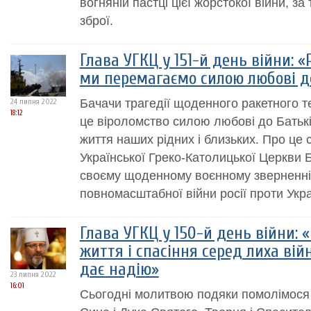
вогняній пастці цієї жорстокої війни, за
зброї.
Глава УГКЦ у 151-й день війни: 
ми перемагаємо силою любові д
Бачачи трагедії щоденного ракетного 
24 липня 2022
18:12
це віроломство силою любові до Батьк
життя наших рідних і близьких. Про це 
Української Греко-Католицької Церкви
своєму щоденному воєнному зверненні 
повномасштабної війни росії проти Укра
Глава УГКЦ у 150-й день війни: 
життя і спасіння серед лиха війн
дає надію»
23 липня 2022
16:01
Сьогодні молитвою подяки помолімося