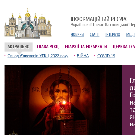
ІНФОРМАЦІЙНИЙ РЕСУРС
Української Греко-Католицької Це
НОВИНИ
СТАТТІ
ІНТЕРВ'Ю
МЕДІ
АКТУАЛЬНО
ГЛАВА УГКЦ
ЄПАРХІЇ ТА ЕКЗАРХАТИ
ЦЕРКВА І С
Синод Єпископів УГКЦ 2022 року
ВІЙНА
COVID-19
Г
д
Г
н
т
я
н