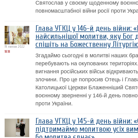
Святослав у своєму щоденному воєнном
повномасштабної війни росії проти Укра
Глава УГКЦ у 146-й день війни: 
найсильнішої молитви, яку Бог 
спішіть на Божественну Літургі
19 липня 2022
18:18
Згадаймо сьогодні в молитві наших браті
перебувають на окупованих територіях.
вигнання російських військ відкривають
злочини. Про це попросив Отець і Глава
Католицької Церкви Блаженніший Свят
воєнному зверненні у 146-й день повно
проти України.
Глава УГКЦ у 145-й день війни: 
підтримаймо молитвою усіх вим
бо молитва єднає»