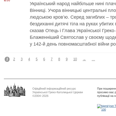
18:00
Український народ найбільше нині пла
Вінниці. Учора вінницькі центральні пло
людською кров’ю. Серед загиблих – тро
бездиханні дитячі тіла на руках убити
сказав Отець і Глава Української Греко
Блаженніший Святослав у своєму щоде
у 142-й день повномасштабної війни рос
1
2
3
4
5
6
7
8
9
10
→
…
Офіційний інформаційний ресурс
При поширенні
Української Греко-Католицької Церкви
просимо вас р
©2004–2026
публікації на 