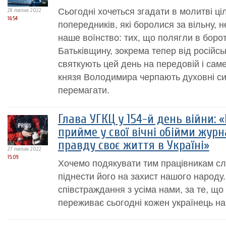
Сьогодні хочеться згадати в молитві ці
28 липня 2022
16:54
попередників, які боролися за вільну, 
наше воїнство: тих, що полягли в боро
Батьківщину, зокрема тепер від російсь
святкують цей день на передовій і саме 
князя Володимира черпають духовні си
перемагати.
Глава УГКЦ у 154-й день війни: 
прийме у свої вічні обійми журна
правду своє життя в Україні»
27 липня 2022
15:09
Хочемо подякувати тим працівникам сло
піднести його на захист нашого народу.
співстраждання з усіма нами, за те, що
переживає сьогодні кожен українець на 