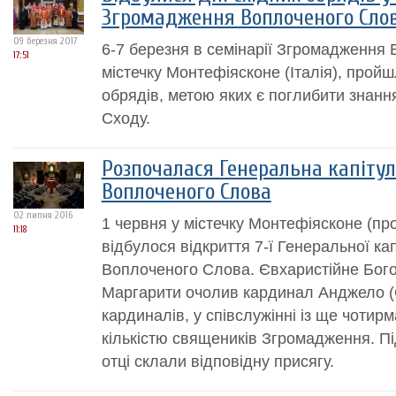
Згромадження Воплоченого Сло
09 березня 2017
6-7 березня в семінарії Згромадження
17:51
містечку Монтефіясконе (Італія), пройш
обрядів, метою яких є поглибити знанн
Сходу.
Розпочалася Генеральна капіту
Воплоченого Слова
02 липня 2016
1 червня у містечку Монтефіясконе (пров
11:18
відбулося відкриття 7-ї Генеральної к
Воплоченого Слова. Євхаристійне Бого
Маргарити очолив кардинал Анджело (С
кардиналів, у співслужінні із ще чоти
кількістю священиків Згромадження. Пі
отці склали відповідну присягу.