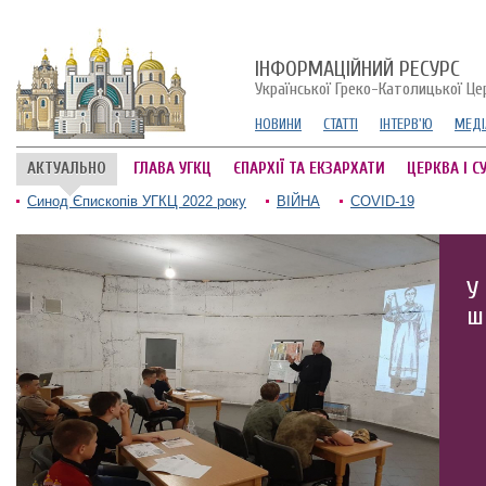
ІНФОРМАЦІЙНИЙ РЕСУРС
Української Греко-Католицької Це
НОВИНИ
СТАТТІ
ІНТЕРВ'Ю
МЕДІ
АКТУАЛЬНО
ГЛАВА УГКЦ
ЄПАРХІЇ ТА ЕКЗАРХАТИ
ЦЕРКВА І С
Синод Єпископів УГКЦ 2022 року
ВІЙНА
COVID-19
У
ш