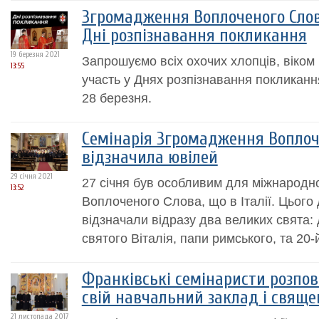
Згромадження Воплоченого Слов
Дні розпізнавання покликання
19 березня 2021
Запрошуємо всіх охочих хлопців, віком 
13:55
участь у Днях розпізнавання покликання
28 березня.
Семінарія Згромадження Воплоч
відзначила ювілей
29 січня 2021
27 січня був особливим для міжнародн
13:52
Воплоченого Слова, що в Італії. Цього
відзначали відразу два великих свята:
святого Віталія, папи римського, та 20-
Франківські семінаристи розпо
свій навчальний заклад і свящ
21 листопада 2017