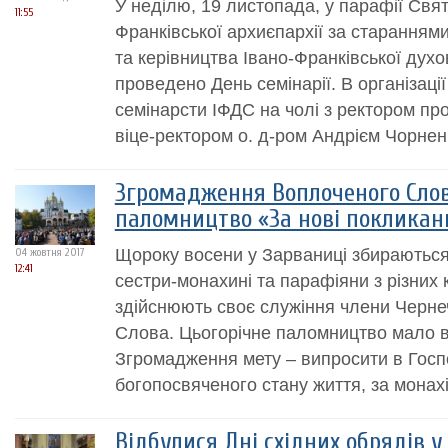
У неділю, 19 листопада, у парафії Свят
11:55
Франківської архиєпархії за старанням
та керівництва Івано-Франківської духо
проведено День семінарії. В організаці
семінарсти ІФДС на чолі з ректором пр
віце-ректором о. д-ром Андрієм Чорнен
Згромадження Воплоченого Сло
паломництво «За нові покликан
Щороку восени у Зарваниці збираються
04 жовтня 2017
12:41
сестри-монахині та парафіяни з різних к
здійснюють своє служіння члени Черне
Слова. Цьогорічне паломництво мало в
Згромадження мету – випросити в Госп
богопосвяченого стану життя, за монахі
Відбулися Дні східних обрядів у