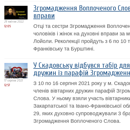
Згромадження Воплоченого Слов
вправи
29 квітня 2022
Отці та сестри Згромадження Воплоче
12:05
чоловіків і жінок на духовні вправи за м
Лойоли. Реколекції пройдуть з 6 по 10 
Франківську та Бурштині.
У Скадовську відбувся табір для
дружин із парафій Згромадженн
17 серпня 2021
З 10 по 16 серпня 2021 року у м. Скад
12:57
членів вівтарних дружин парафій Згр
Слова. У ньому взяли участь вівтарники
Закарпатської та Івано-Франківської об
29, яких духовно супроводжували 3 бра
Згромадження Воплоченого Слова.