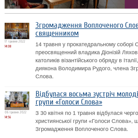
Згромадження Воплоченого Сло
священником
17 травня 2022
14 травня у прокатедральному соборі С
14:08
преосвященний владика Діонізій Ляхови
католиків візантійського обряду в Італі
диякона Володимира Рудого, члена З
Слова.
Відбулася восьма зустріч молод
групи «Голоси Слова»
З 30 квітня по 1 травня відбулася черг
06 травня 2022
14:56
християнської групи «Голоси Слова», щ
Згромадження Воплоченого Слова.