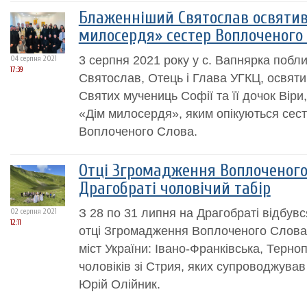
Блаженніший Святослав освятив
милосердя» сестер Воплоченого
3 серпня 2021 року у с. Вапнярка поб
04 серпня 2021
17:39
Святослав, Отець і Глава УГКЦ, освят
Святих мучениць Софії та її дочок Віри, 
«Дім милосердя», яким опікуються сес
Воплоченого Слова.
Отці Згромадження Воплоченого
Драгобраті чоловічий табір
З 28 по 31 липня на Драгобраті відбувс
02 серпня 2021
12:11
отці Згромадження Воплоченого Слова д
міст України: Івано-Франківська, Терноп
чоловіків зі Стрия, яких супроводжува
Юрій Олійник.