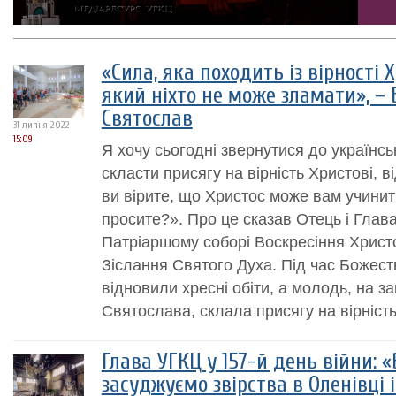
«Сила, яка походить із вірності 
який ніхто не може зламати», –
Святослав
31 липня 2022
15:09
Я хочу сьогодні звернутися до українськ
скласти присягу на вірність Христові, в
ви вірите, що Христос може вам учинит
просите?». Про це сказав Отець і Глава
Патріаршому соборі Воскресіння Христ
Зіслання Святого Духа. Під час Божестве
відновили хресні обіти, а молодь, на 
Святослава, склала присягу на вірність
Глава УГКЦ у 157-й день війни: «
засуджуємо звірства в Оленівці і