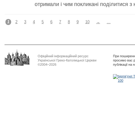
отримали і чим покликані поділитися з
1
2
3
4
5
6
7
8
9
10
→
…
Офіційний інформаційний ресурс
При поширенні
Української Греко-Католицької Церкви
просимо вас р
©2004–2026
публікації на 