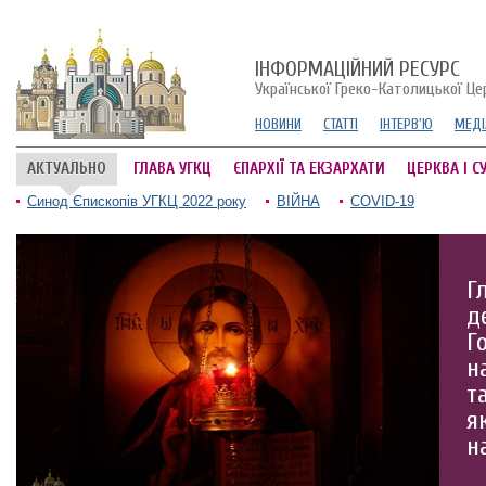
ІНФОРМАЦІЙНИЙ РЕСУРС
Української Греко-Католицької Це
НОВИНИ
СТАТТІ
ІНТЕРВ'Ю
МЕДІ
АКТУАЛЬНО
ГЛАВА УГКЦ
ЄПАРХІЇ ТА ЕКЗАРХАТИ
ЦЕРКВА І С
Синод Єпископів УГКЦ 2022 року
ВІЙНА
COVID-19
Г
д
Г
н
т
я
н