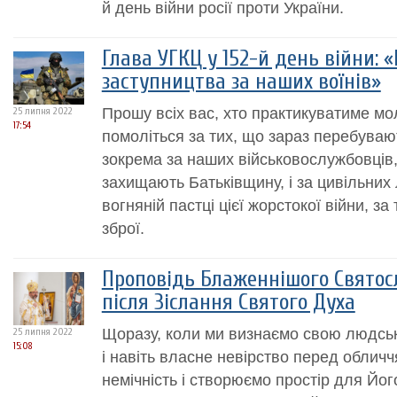
й день війни росії проти України.
Глава УГКЦ у 152-й день війни:
заступництва за наших воїнів»
Прошу всіх вас, хто практикуватиме мо
25 липня 2022
17:54
помоліться за тих, що зараз перебувают
зокрема за наших військовослужбовців, с
захищають Батьківщину, і за цивільних
вогняній пастці цієї жорстокої війни, за
зброї.
Проповідь Блаженнішого Святос
після Зіслання Святого Духа
Щоразу, коли ми визнаємо свою людську
25 липня 2022
15:08
і навіть власне невірство перед облич
немічність і створюємо простір для Йог