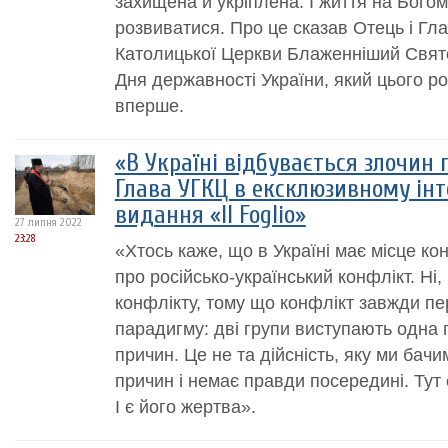
захищена й укріплена. І життя на Богом 
розвиватися. Про це сказав Отець і Гла
Католицької Церкви Блаженніший Свято
Дня державності України, який цього ро
вперше.
«В Україні відбувається злочин 
Глава УГКЦ в ексклюзивному інт
видання «Il Foglio»
27 липня 2022
23:28
«Хтось каже, що в Україні має місце кон
про російсько-український конфлікт. Ні,
конфлікту, тому що конфлікт завжди п
парадигму: дві групи виступають одна п
причин. Це не та дійсність, яку ми бачи
причин і немає правди посередині. Тут 
І є його жертва».