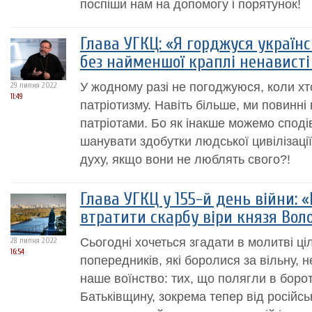
поспіши нам на допомогу і порятунок!
Глава УГКЦ: «Я горджуся україн
без найменшої краплі ненависті
У жодному разі не погоджуюся, коли хт
29 липня 2022
11:49
патріотизму. Навіть більше, ми повинні
патріотами. Бо як інакше можемо сподів
шанувати здобутки людської цивілізаці
духу, якщо вони не люблять свого?!
Глава УГКЦ у 155-й день війни: 
втратити скарбу віри князя Во
Сьогодні хочеться згадати в молитві ці
28 липня 2022
16:54
попередників, які боролися за вільну, 
наше воїнство: тих, що полягли в боро
Батьківщину, зокрема тепер від російсь