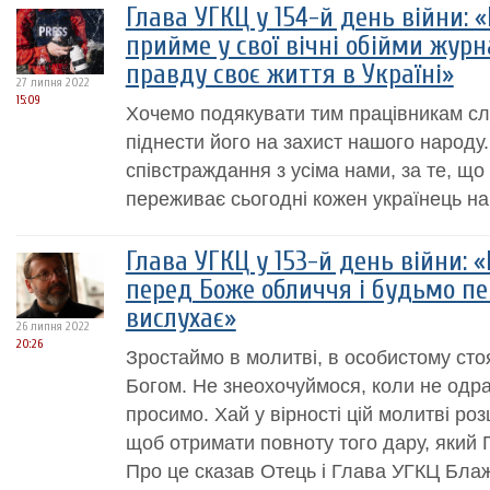
Глава УГКЦ у 154-й день війни: 
прийме у свої вічні обійми журна
правду своє життя в Україні»
27 липня 2022
15:09
Хочемо подякувати тим працівникам сло
піднести його на захист нашого народу.
співстраждання з усіма нами, за те, що
переживає сьогодні кожен українець на 
Глава УГКЦ у 153-й день війни: 
перед Боже обличчя і будьмо пев
вислухає»
26 липня 2022
20:26
Зростаймо в молитві, в особистому ст
Богом. Не знеохочуймося, коли не одр
просимо. Хай у вірності цій молитві р
щоб отримати повноту того дару, який 
Про це сказав Отець і Глава УГКЦ Бла