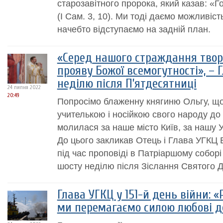
старозавітного пророка, який казав: «Г
(І Сам. 3, 10). Ми тоді даємо можливість
начебто відступаємо на задній план.
«Серед нашого страждання твор
прояву Божої всемогутності», – 
неділю після П’ятдесятниці
24 липня 2022
20:49
Попросімо блаженну княгиню Ольгу, що
учителькою і носійкою свого народу до Б
молилася за наше місто Київ, за нашу У
До цього закликав Отець і Глава УГКЦ
під час проповіді в Патріаршому соборі
шосту неділю після Зіслання Святого Д
Глава УГКЦ у 151-й день війни: 
ми перемагаємо силою любові д