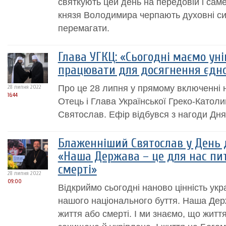
святкують цей день на передовій і саме 
князя Володимира черпають духовні си
перемагати.
Глава УГКЦ: «Сьогодні маємо ун
працювати для досягнення єдно
Про це 28 липня у прямому включенні н
28 липня 2022
16:44
Отець і Глава Української Греко-Катол
Святослав. Ефір відбувся з нагоди Дня
Блаженніший Святослав у День 
«Наша Держава – це для нас пи
смерті»
28 липня 2022
09:00
Відкриймо сьогодні наново цінність укр
нашого національного буття. Наша Дер
життя або смерті. І ми знаємо, що жит