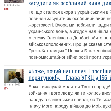
засудити як особливий вияв дик
30 липня 2022
18:03
Те, що сталося вчора з українськими в
повинен засудити як особливий вияв не
жорстокості. Вчора ми побачили кадри
українського воїна, а згодом надійшла 
містечку Оленівка на Донбасі вбито пон
військовополонених. Про це сказав Отец
Греко-Католицької Церкви Блаженніший
повномасштабної війни росії проти Укра
«Боже, почуй наш плач і поспіш
порятунок!», – Глава УГКЦ у 156
29 липня 2022
Боже, вислухай молитви Твого народу!
23:14
зойкання Твого люду, як Ти колись вис
народу в єгипетський неволі, бо Ти ск
плачу Мого народу дійшов до Моїх вух!