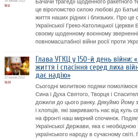
Бачачи трагедії щоденного ракетного 
24 липня 2022
18:12
це віроломство силою любові до Батьк
життя наших рідних і близьких. Про це 
Української Греко-Католицької Церкви
своєму щоденному воєнному зверненні 
повномасштабної війни росії проти Укра
Глава УГКЦ у 150-й день війни: 
життя і спасіння серед лиха війн
дає надію»
23 липня 2022
16:01
Сьогодні молитвою подяки помолімося
Сина і Духа Святого, Творця і Спасите
дожили до цього ранку. Дякуймо Йому за
і хлопців, які закривають нас від куль
на фронті наш мирний спочинок. Подяк
Української Держави, яка є необхідною
українського народу в сучасному світі.