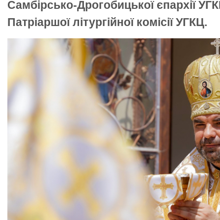
Самбірсько-Дрогобицької єпархії УГ
Патріаршої літургійної комісії УГКЦ.