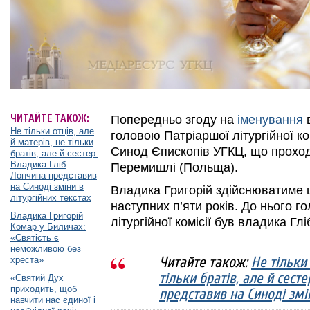
ЧИТАЙТЕ ТАКОЖ:
Попередньо згоду на
іменування
в
Не тільки отців, але
головою Патріаршої літургійної ко
й матерів, не тільки
Синод Єпископів УГКЦ, що проход
братів, але й сестер.
Владика Гліб
Перемишлі (Польща).
Лончина представив
на Синоді зміни в
Владика Григорій здійснюватиме 
літургійних текстах
наступних п’яти років. До нього 
Владика Григорій
літургійної комісії був владика Гл
Комар у Биличах:
«Святість є
неможливою без
Читайте також:
Не тільки 
хреста»
тільки братів, але й сест
«Святий Дух
приходить, щоб
представив на Синоді змін
навчити нас єдиної і