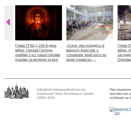
Глава УГКЦ у 158-й день
«Сила, яка походить із
Глава У
війни: «Нехай Господь
вірності Христові, є
війни: «
прийме з уст нашої Церкви
стержнем, який ніхто не
засуджу
псалми та моління за всіх
може зламати», –
Оленівці
тих, які особливо просять
Блаженніший Святослав
засудит
нашої молитви»
дикості
Офіційний інформаційний ресурс
При поширенні
Української Греко-Католицької Церкви
просимо вас р
©2004–2026
публікації на 