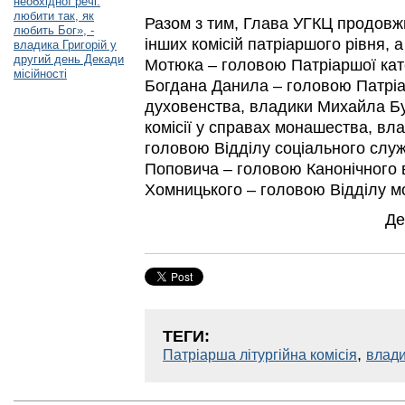
необхідної речі:
любити так, як
Разом з тим, Глава УГКЦ продовжи
любить Бог», -
інших комісій патріаршого рівня, 
владика Григорій у
другий день Декади
Мотюка – головою Патріаршої кате
місійності
Богдана Данила – головою Патріар
духовенства, владики Михайла Бу
комісії у справах монашества, вл
головою Відділу соціального слу
Поповича – головою Канонічного 
Хомницького – головою Відділу м
Де
ТЕГИ:
,
Патріарша літургійна комісія
влади