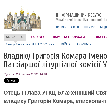
ІНФОРМАЦІЙНИЙ РЕСУРС
Української Греко-Католицької Це
НОВИНИ
СТАТТІ
ІНТЕРВ'Ю
МЕДІ
АКТУАЛЬНО
ГЛАВА УГКЦ
ЄПАРХІЇ ТА ЕКЗАРХАТИ
ЦЕРКВА І С
Синод Єпископів УГКЦ 2022 року
ВІЙНА
COVID-19
Владику Григорія Комара імен
Патріаршої літургійної комісії 
Субота, 23 липня 2022, 14:01
Отець і Глава УГКЦ Блаженніший Свя
владику Григорія Комара, єпископа-