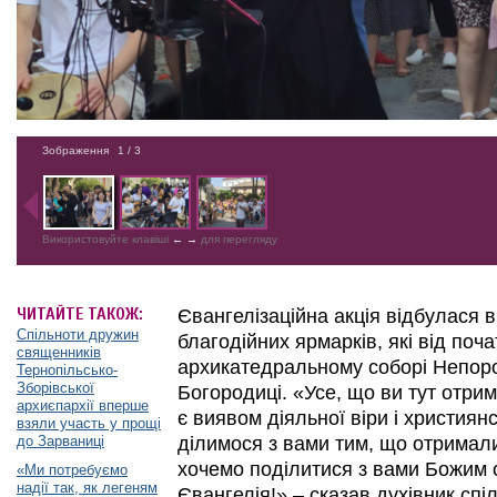
Зображення
1
/ 3
Використовуйте клавіші
←
→
для перегляду
ЧИТАЙТЕ ТАКОЖ:
Євангелізаційна акція відбулася в
Спільноти дружин
благодійних ярмарків, які від поч
священників
архикатедральному соборі Непоро
Тернопільсько-
Зборівської
Богородиці. «Усе, що ви тут отрим
архиєпархії вперше
є виявом діяльної віри і христия
взяли участь у прощі
до Зарваниці
ділимося з вами тим, що отримали
хочемо поділитися з вами Божим 
«Ми потребуємо
надії так, як легеням
Євангелія!» – сказав духівник спі