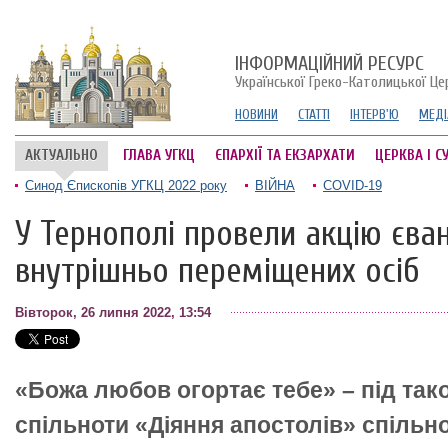
ІНФОРМАЦІЙНИЙ РЕСУРС
Української Греко-Католицької Це
НОВИНИ
СТАТТІ
ІНТЕРВ'Ю
МЕДІ
АКТУАЛЬНО
ГЛАВА УГКЦ
ЄПАРХІЇ ТА ЕКЗАРХАТИ
ЦЕРКВА І С
Синод Єпископів УГКЦ 2022 року
ВІЙНА
COVID-19
У Тернополі провели акцію єван
внутрішньо переміщених осіб
Вівторок, 26 липня 2022, 13:54
«Божа любов огортає тебе» – під та
спільноти «Діяння апостолів» спільно