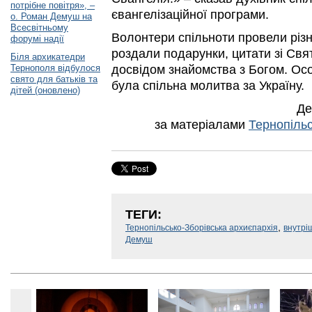
потрібне повітря», –
євангелізаційної програми.
о. Роман Демуш на
Всесвітньому
Волонтери спільноти провели різн
форумі надії
роздали подарунки, цитати зі Свя
Біля архикатедри
Тернополя відбулося
досвідом знайомства з Богом. О
свято для батьків та
була спільна молитва за Україну.
дітей (оновлено)
Де
за матеріалами
Тернопільс
ТЕГИ:
,
Тернопільсько-Зборівська архиєпархія
внутрі
Демуш