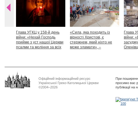
Глава УГКЦ у 158-й день
«Сила, яка походить із
Глава У
війни: «Нехай Господь
вірності Христові, є
війни: «
прийме з уст нашої Церкви
стержнем, який ніхто не
засуджу
псалми та моління за всіх
може зламати», –
Оленівці
тих, які особливо просять
Блаженніший Святослав
засудит
нашої молитви»
дикості
Офіційний інформаційний ресурс
При поширенні
Української Греко-Католицької Церкви
просимо вас р
©2004–2026
публікації на 