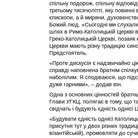
спільну подорож, спільну відповід
третьому тисячолітті, яку повинні 
єпископи, а й миряни, духовенств
Божий люд. «Сьогодні ми слухали 
шлях в Римо-Католицькій Церкві в У
Греко-Католицькій Церкві, позаяк 
Церкви мають різну традицію сино
Предстоятель.
«Проте дискусія є надзвичайно ціка
справді наповнена братнім спілк
наболілим. Я сподіваюся, що підсу
дуже гарними», – додав він.
Одна з основних цінностей братньо
Глави УГКЦ, полягає в тому, що т
свідчать і будують єдність однієї 
«Будувати єдність однієї Католиць
присутня тут у двох різних традиці
візантійській), промовляти до су