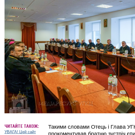
ЧИТАЙТЕ ТАКОЖ:
Такими словами Отець і Глава У
УВАГА! Цей сайт
прокоментував братню зустріч єп