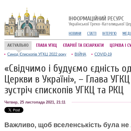
ІНФОРМАЦІЙНИЙ РЕСУРС
Української Греко-Католицької Це
НОВИНИ
СТАТТІ
ІНТЕРВ'Ю
МЕДІ
АКТУАЛЬНО
ГЛАВА УГКЦ
ЄПАРХІЇ ТА ЕКЗАРХАТИ
ЦЕРКВА І С
Синод Єпископів УГКЦ 2022 року
ВІЙНА
COVID-19
«Свідчимо і будуємо єдність од
Церкви в Україні», – Глава УГК
зустріч єпископів УГКЦ та РКЦ
Четвер, 25 листопада 2021, 21:11
Важливо, щоб вселенськість була не