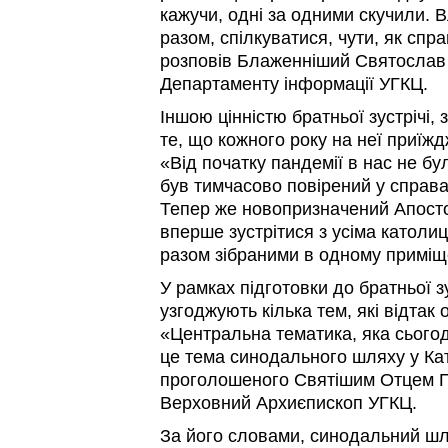
кажучи, одні за одними скучили. 
разом, спілкуватися, чути, як спр
розповів Блаженніший Святослав 
Департаменту інформації УГКЦ.
Іншою цінністю братньої зустрічі,
те, що кожного року на неї приїж
«Від початку пандемії в нас не бу
був тимчасово повірений у справах
Тепер же новопризначений Апосто
вперше зустрітися з усіма католи
разом зібраними в одному приміщ
У рамках підготовки до братньої з
узгоджують кілька тем, які відтак
«Центральна тематика, яка сьогод
це тема синодального шляху у Кат
проголошеного Святішим Отцем 
Верховний Архиєпископ УГКЦ.
За його словами, синодальний ш