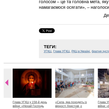
голосом – це та головна мета, яку
намагаємося осягати», – наголоси
Де
ТЕГИ:
,
,
,
УГКЦ
Глава УГКЦ
РКЦ в Україні
братня зуст
Глава УГКЦ у 158-й день
«Сила, яка походить із
Глава У
війни: «Нехай Господь
вірності Христові, є
війни: «