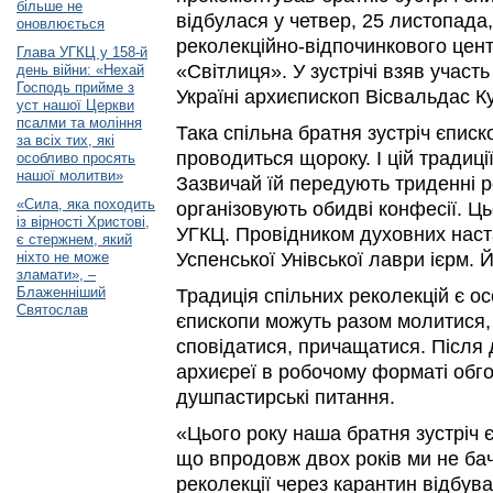
більше не
відбулася у четвер, 25 листопада
оновлюється
реколекційно-відпочинкового цент
Глава УГКЦ у 158-й
«Світлиця». У зустрічі взяв участ
день війни: «Нехай
Господь прийме з
Україні архиєпископ Вісвальдас К
уст нашої Церкви
псалми та моління
Така спільна братня зустріч єписк
за всіх тих, які
проводиться щороку. І цій традиці
особливо просять
нашої молитви»
Зазвичай їй передують триденні ре
«Сила, яка походить
організовують обидві конфесії. Ць
із вірності Христові,
УГКЦ. Провідником духовних наст
є стержнем, який
ніхто не може
Успенської Унівської лаври ієрм. 
зламати», –
Блаженніший
Традиція спільних реколекцій є о
Святослав
єпископи можуть разом молитися,
сповідатися, причащатися. Після 
архиєреї в робочому форматі обг
душпастирські питання.
«Цього року наша братня зустріч 
що впродовж двох років ми не бачи
реколекції через карантин відбув