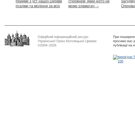
прийме з уст нашої Церкви
стержнем, який ніхто не
засуджу
псалми та моління за всіх
може зламати», –
Оленівці
тих, які особливо просять
Блаженніший Святослав
засудит
нашої молитви»
дикості
Офіційний інформаційний ресурс
При поширенні
Української Греко-Католицької Церкви
просимо вас р
©2004–2026
публікації на 