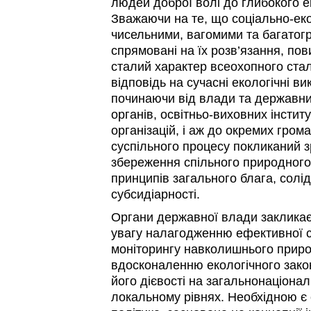
людей доброї волі до глибокого е
Зважаючи на те, що соціально-еко
чисельними, вагомими та багатогр
спрямовані на їх розв’язання, пов
сталий характер всеохопного стал
відповідь на сучасні екологічні ви
починаючи від влади та державн
органів, освітньо-виховних інститу
організацій, і аж до окремих гром
суспільного процесу покликаний з
збереження спільного природного 
принципів загального блага, солід
субсидіарності.
Органи державної влади заклика
увагу налагодженню ефективної 
моніторингу навколишнього прир
вдосконаленню екологічного зако
його дієвості на загальнонаціона
локальному рівнях. Необхідною є 