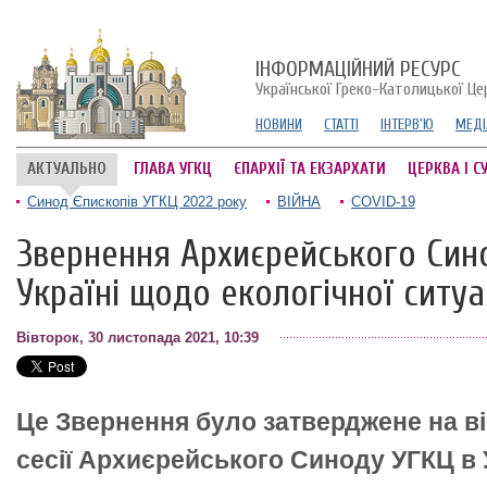
ІНФОРМАЦІЙНИЙ РЕСУРС
Української Греко-Католицької Це
НОВИНИ
СТАТТІ
ІНТЕРВ'Ю
МЕДІ
АКТУАЛЬНО
ГЛАВА УГКЦ
ЄПАРХІЇ ТА ЕКЗАРХАТИ
ЦЕРКВА І С
Синод Єпископів УГКЦ 2022 року
ВІЙНА
COVID-19
Звернення Архиєрейського Син
Україні щодо екологічної ситуац
Вівторок, 30 листопада 2021, 10:39
Це Звернення було затверджене на ві
сесії Архиєрейського Синоду УГКЦ в У