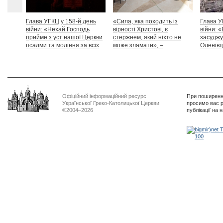
Глава УГКЦ у 158-й день
«Сила, яка походить із
Глава У
війни: «Нехай Господь
вірності Христові, є
війни: «
прийме з уст нашої Церкви
стержнем, який ніхто не
засуджу
псалми та моління за всіх
може зламати», –
Оленівці
тих, які особливо просять
Блаженніший Святослав
засудит
нашої молитви»
дикості
Офіційний інформаційний ресурс
При поширенні
Української Греко-Католицької Церкви
просимо вас р
©2004–2026
публікації на 