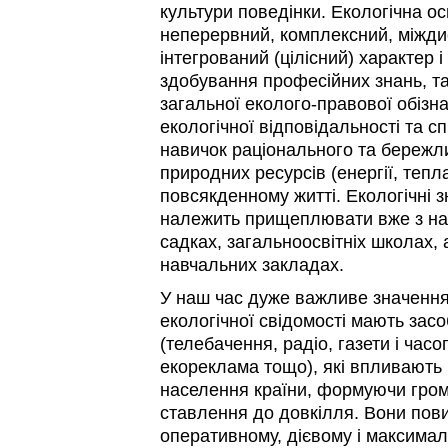
культури поведінки. Екологічна о
неперервний, комплексний, міжди
інтегрований (цілісний) характер і
здобування професійних знань, та
загальної еколого-правової обізн
екологічної відповідальності та с
навичок раціонального та бережл
природних ресурсів (енергії, тепл
повсякденному житті. Екологічні з
належить прищеплювати вже з на
садках, загальноосвітніх школах,
навчальних закладах.
У наш час дуже важливе значенн
екологічної свідомості мають зас
(телебачення, радіо, газети і часо
екореклама тощо), які впливають 
населення країни, формуючи гром
ставлення до довкілля. Вони пови
оперативному, дієвому і максим