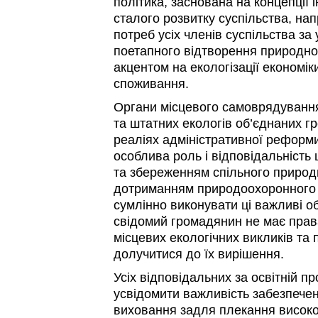
політика, заснована на концепції і
сталого розвитку суспільства, на
потреб усіх членів суспільства з
поетапного відтворення природно
акцентом на екологізації економік
споживання.
Органи місцевого самоврядування,
та штатних екологів об’єднаних гр
реаліях адміністративної реформи
особлива роль і відповідальність
та збереженням спільного природ
дотриманням природоохоронного 
сумлінно виконувати ці важливі об
свідомий громадянин не має пра
місцевих екологічних викликів та
долучитися до їх вирішення.
Усіх відповідальних за освітній п
усвідомити важливість забезпеченн
виховання задля плекання високої