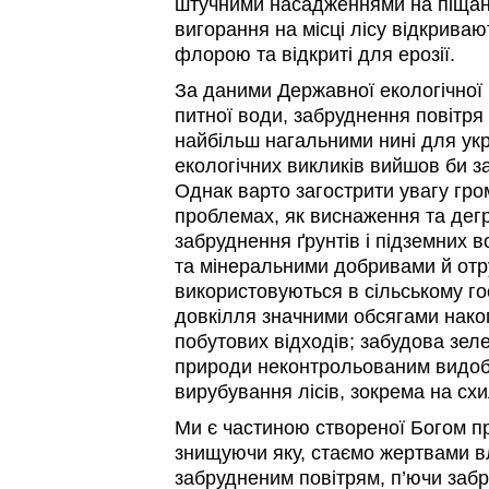
штучними насадженнями на піщани
вигорання на місці лісу відкривают
флорою та відкриті для ерозії.
За даними Державної екологічної і
питної води, забруднення повітря 
найбільш нагальними нині для укр
екологічних викликів вийшов би з
Однак варто загострити увагу гро
проблемах, як виснаження та дег
забруднення ґрунтів і підземних 
та мінеральними добривами й отру
використовуються в сільському го
довкілля значними обсягами нако
побутових відходів; забудова зел
природи неконтрольованим видоб
вирубування лісів, зокрема на схи
Ми є частиною створеної Богом п
знищуючи яку, стаємо жертвами в
забрудненим повітрям, п’ючи забр