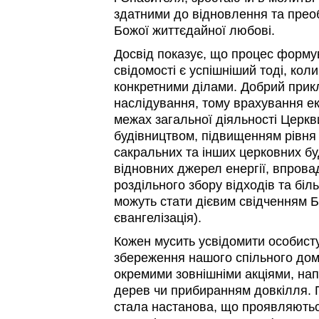
здатними до відновлення та прео
Божої життєдайної любові.
Досвід показує, що процес форму
свідомості є успішніший тоді, коли
конкретними ділами. Добрий прик
наслідування, тому врахування ек
межах загальної діяльності Церкв
будівництвом, підвищенням рівня
сакральних та інших церковних бу
відновних джерел енергії, впров
роздільного збору відходів та біл
можуть стати дієвим свідченням Бо
євангелізація).
Кожен мусить усвідомити особисту
збереження нашого спільного дом
окремими зовнішніми акціями, н
дерев чи прибиранням довкілля. По
стала настанова, що проявляютьс