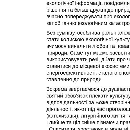
екологічної інформації, повідомл
рішення та більш дружні до приро
вчасно попереджувати про екологі
запобіганню екологічним катастр
Без сумніву, особлива роль належи
стати колискою екологічної культ
вчимося виявляти любов та повагу
природи. Саме тут маємо засвоїти
використовувати речі, дбати про ч
ставитися до місцевої екосистеми,
енергоефективності, сталого спо
ставлення до природи.
Зокрема звертаємося до душпасти
святий обов’язок плекати культур
відповідальності за Боже створін
діяльності, як-от під час прогол
(катехизація), літургійного життя
Глибше та цілісніше пізнаючи пра
і Спасителя, зростаючи в молитві 