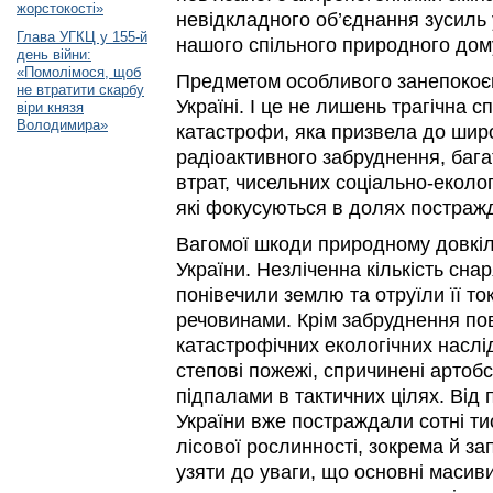
жорстокості»
невідкладного об’єднання зусиль
Глава УГКЦ у 155-й
нашого спільного природного дом
день війни:
«Помолімося, щоб
Предметом особливого занепокоєн
не втратити скарбу
Україні. І це не лишень трагічна
віри князя
Володимира»
катастрофи, яка призвела до ши
радіоактивного забруднення, баг
втрат, чисельних соціально-еколо
які фокусуються в долях постраж
Вагомої шкоди природному довкіл
України. Незліченна кількість снаря
понівечили землю та отруїли її то
речовинами. Крім забруднення пові
катастрофічних екологічних наслід
степові пожежі, спричинені артоб
підпалами в тактичних цілях. Від 
України вже постраждали сотні тис
лісової рослинності, зокрема й за
узяти до уваги, що основні масиви