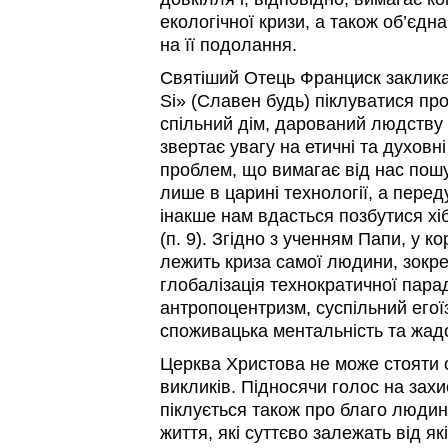
екологічної кризи, а також об’єд
на її подолання.
Святіший Отець Франциск закликає
Si» (Славен будь) піклуватися пр
спільний дім, дарований людству 
звертає увагу на етичні та духовн
проблем, що вимагає від нас пош
лише в царині технології, а перед
інакше нам вдасться позбутися х
(п. 9). Згідно з ученням Папи, у ко
лежить криза самої людини, зокре
глобалізація технократичної пар
антропоцентризм, суспільний егої
споживацька ментальність та жад
Церква Христова не може стояти 
викликів. Підносячи голос на зах
піклується також про благо людини,
життя, які суттєво залежать від я