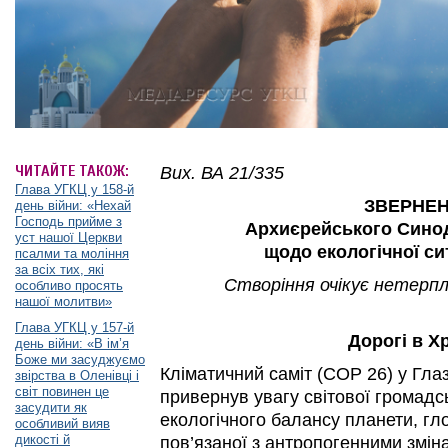
ЧИТАЙТЕ ТАКОЖ:
Вих. ВА 21/335
Глава УГКЦ у 158-й
ЗВЕРНЕ
день війни: «Нехай
Господь прийме з
Архиєрейського Синод
уст нашої Церкви
щодо
екологічної сит
псалми та моління
за всіх тих, які
Створіння очікує нетерпл
особливо просять
нашої молитви»
Глава УГКЦ у 157-й
Дорогі в Хр
день війни: «В ім’я
Боже ми засуджуємо
Кліматичний саміт (СОР 26) у Гла
звірства в Оленівці і
світ повинен це
привернув увагу світової громадсь
засудити як
екологічного балансу планети, гл
особливий вияв
дикості й
пов’язаної з антропогенними зміна