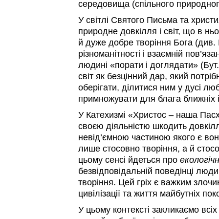
середовища (спільного природног
У світлі Святого Письма та христи
природне довкілля і світ, що в нь
й дуже добре творіння Бога (див. Бу
різноманітності і взаємній пов’яза
людині «порати і доглядати» (Бут.
світ як безцінний дар, який потріб
оберігати, ділитися ним у дусі люб
примножувати для блага ближніх і
У Катехизмі «Христос – наша Пас
своєю діяльністю шкодить довкіл
невід’ємною частиною якого є вон
лише стосовно творіння, а й стосо
цьому сенсі йдеться про
екологічн
безвідповідальній поведінці люд
творіння. Цей гріх є важким злоч
цивілізації та життя майбутніх поко
У цьому контексті закликаємо всіх