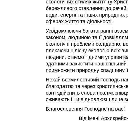
екологічних стилях життя (у Христі
бережливого ставлення до речей, 
води, енергії та інших природних р
сферах життя та діяльності.
Усвідомлюючи багатогранні взаєм
законом, людиною та її довкілля
екологічні проблеми солідарно, все
плекаючи цілісну екологію всіх ви
людини, стаємо гідними управите
здатними захистити наш спільний 
примножити природну спадщину 
Нехай всемилостивий Господь на
благодаттю та через християнське
світі здійснить слова псалмоспівц
оживають і Ти відновлюєш лице зем
Благословення Господнє на вас!
Від імені Архиєрейс