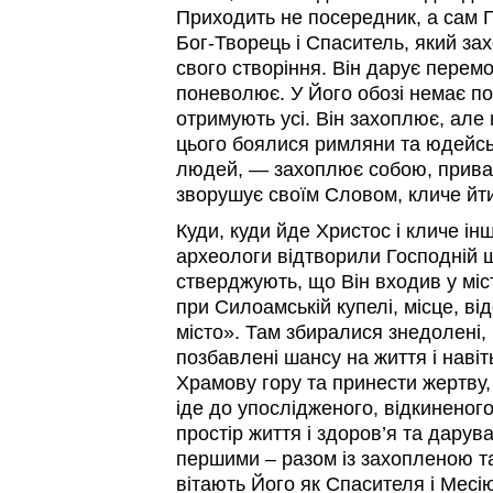
Приходить не посередник, а сам Г
Бог-Творець і Спаситель, який зах
свого створіння. Він дарує перемог
поневолює. У Його обозі немає п
отримують усі. Він захоплює, але н
цього боялися римляни та юдейськ
людей, — захоплює собою, прив
зворушує своїм Словом, кличе йт
Куди, куди йде Христос і кличе і
археологи відтворили Господній 
стверджують, що Він входив у міс
при Силоамській купелі, місце, в
місто». Там збиралися знедолені, б
позбавлені шансу на життя і навіт
Храмову гору та принести жертву, 
іде до упослідженого, відкиненог
простір життя і здоров’я та дарув
першими – разом із захопленою 
вітають Його як Спасителя і Месі