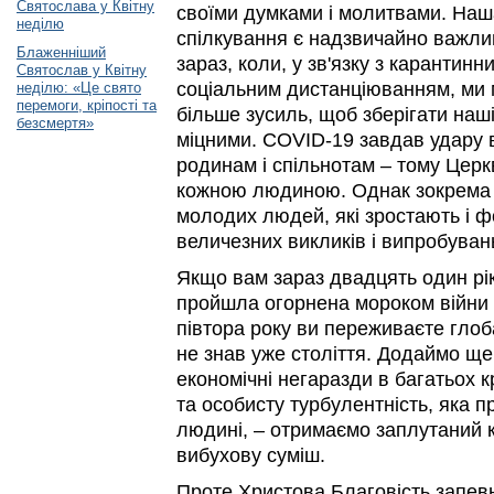
Святослава у Квітну
своїми думками і молитвами. Наш
неділю
спілкування є надзвичайно важл
Блаженніший
зараз, коли, у зв'язку з карантин
Святослав у Квітну
соціальним дистанціюванням, ми
неділю: «Це свято
перемоги, кріпості та
більше зусиль, щоб зберігати наші
безсмертя»
міцними. COVID-19 завдав удару 
родинам і спільнотам – тому Церк
кожною людиною. Однак зокрема
молодих людей, які зростають і 
величезних викликів і випробуван
Якщо вам зараз двадцять один рік
пройшла огорнена мороком війни н
півтора року ви переживаєте глоб
не знав уже століття. Додаймо ще
економічні негаразди в багатьох 
та особисту турбулентність, яка 
людині, – отримаємо заплутаний 
вибухову суміш.
Проте Христова Благовість запевня