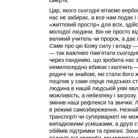
смерть.
Цар, якого сьогодні вітаємо вербо
нас не забирає, а все нам подає і
«життєвий простір» для всіх, здійс
молодої людини. Він не просто ві
великий учитель чи пророк, а дає 
Саме про цю Божу силу і владу —
— так важливо пам’ятати сьогодні
через пандемію, що зробила нас з
немилосердно вбиває і калічить — 
родичі чи знайомі, які стали його 
поцілив у саме серце людських ст
людина в нашій людській уяві явл
можливість, а небезпеку і загрозу
змінив наші рефлекси та звички. 
в режимі самозбереження. Незнай
транспорті чи супермаркеті не мо
випадковими усмішками, а друзі 
обіймів підтримки та приязні. За