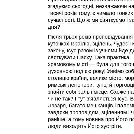
згадуємо сьогодні, незважаючи на
тисячі років тому, є чимало тонки
сучасності. Що ж ми святкуємо і 
дня?
Після трьох років проповідування 
куточках Ізраїлю, зцілень, чудес і
закону, Ісус разом із учнями йде 
святкувати Пасху. Така практика 
храмовому місті — була для того
духовною подією року! Уявімо со
столицю країни, велике місто, море
римські легіонери, купці й торговц
знайти собі роль і місце. Схоже н
чи не так? І тут з’являється Ісус.
Лазаря, багато мешканців і палом
завдяки проповідям, зціленням і ч
раніше, а тому новина про Його по
люди виходять Його зустріти.