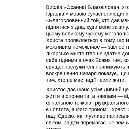
Вислів «Осанна! Благословен, хто
Ізраїлів!» мовою сучасної людин
«Благословенний той, хто дає мен
піднятися з дна, куди мене закину
цьому великому чужому мегаполіс
Христа проявляється в тому, що 
можливим неможливе — зцілює ти
лікарське мистецтво не здатне до
себе гідними в очах Божих тим, ког
священнослужителі принижують чи
воскрешення Лазаря показує, що 
тим, хто не має надії і сили жити.
Христос дає шанс усім! Дивний це
життя в опонентів, а навпаки — в
фінальною точкою тріумфального 
є Голгота, а Його троном – хрест.
над Юдеєю, як глузливо написали 
світом, звідти перемагає не земних