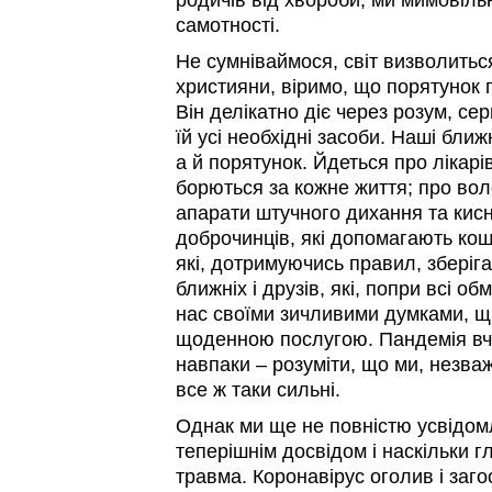
родичів від хвороби, ми мимовіль
самотності.
Не сумніваймося, світ визволитьс
християни, віримо, що порятунок 
Він делікатно діє через розум, се
їй усі необхідні засоби. Наші бли
а й порятунок. Йдеться про лікарі
борються за кожне життя; про воло
апарати штучного дихання та кисн
доброчинців, які допомагають кош
які, дотримуючись правил, зберіг
ближніх і друзів, які, попри всі 
нас своїми зичливими думками, 
щоденною послугою. Пандемія вчи
навпаки – розуміти, що ми, незва
все ж таки сильні.
Однак ми ще не повністю усвідом
теперішнім досвідом і наскільки 
травма. Коронавірус оголив і заго