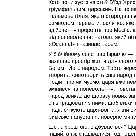
Кого вони зустрічають? В’їзд Хри
тріумфальним, царським. На це вк
пальмове гілля, яке в стародавнь
символом перемоги; ослятко, яке
здійснення пророцтв про Месію, 
від поневолення; натовп, який ві
«Осанна!» і називає царем.
У біблійному сенсі цар Ізраїлю — ц
захищає простір життя для свого 
Богом і Його народом. Тобто чере
творить, животворить свій народ і
подій, про які чуємо, царя вже не
змінився на поневолення, повста
народ звикає до щоразу нових заг
співпрацювати з ними, щоб вижит
надії, очікують царя-воїна, який 
римське панування, поверне минул
Що ж, зрештою, відбувається? Цар
інший, аніж сподівалися тоді юдеї