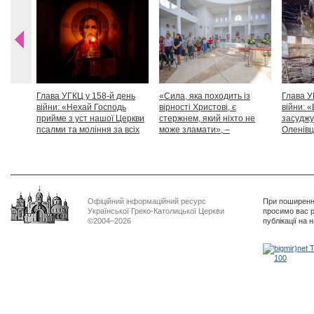
Глава УГКЦ у 158-й день
«Сила, яка походить із
Глава У
війни: «Нехай Господь
вірності Христові, є
війни: «
прийме з уст нашої Церкви
стержнем, який ніхто не
засуджу
псалми та моління за всіх
може зламати», –
Оленівці
тих, які особливо просять
Блаженніший Святослав
засудит
нашої молитви»
дикості
Офіційний інформаційний ресурс
При поширенні
Української Греко-Католицької Церкви
просимо вас р
©2004–2026
публікації на 