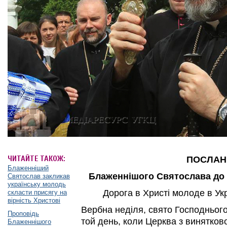
ЧИТАЙТЕ ТАКОЖ:
ПОСЛАН
Блаженніший
Блаженнішого Святослава до 
Святослав закликав
українську молодь
Дорога в Христі молоде в Укр
скласти присягу на
вірність Христові
Вербна неділя, свято Господньог
Проповідь
той день, коли Церква з винятков
Блаженнішого