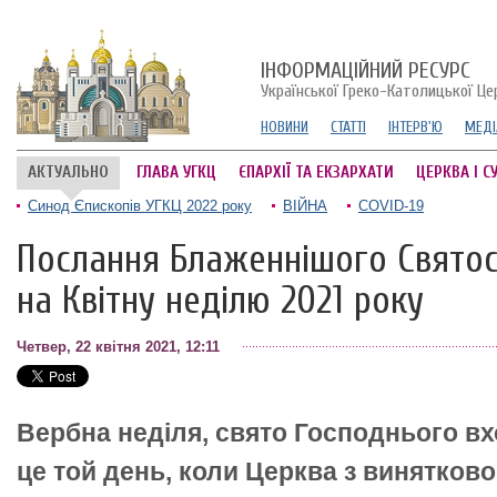
ІНФОРМАЦІЙНИЙ РЕСУРС
Української Греко-Католицької Це
НОВИНИ
СТАТТІ
ІНТЕРВ'Ю
МЕДІ
АКТУАЛЬНО
ГЛАВА УГКЦ
ЄПАРХІЇ ТА ЕКЗАРХАТИ
ЦЕРКВА І С
Синод Єпископів УГКЦ 2022 року
ВІЙНА
COVID-19
Послання Блаженнішого Святос
на Квітну неділю 2021 року
Четвер, 22 квітня 2021, 12:11
Вербна неділя, свято Господнього в
це той день, коли Церква з винятков