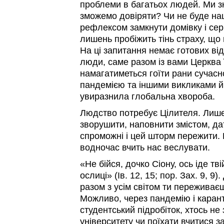
проблеми в багатьох людей. Ми зн
зможемо довіряти? Чи не буде н
рефлексом замкнути домівку і сер
лишень пробіжить тінь страху, що
На ці запитання немає готових від
люди, саме разом із вами Церква 
намагатиметься гоїти рани сучасн
пандемією та іншими викликами й
увиразнила глобальна хвороба.
Людство потребує Цілителя. Лише
зворушити, наповнити змістом, да
спроможні і цей шторм пережити. 
водночас вчить нас веслувати.
«Не бійся, дочко Сіону, ось іде тв
ослиці» (Ів. 12, 15; пор. Зах. 9, 9
разом з усім світом ти переживаєш
Можливо, через пандемію і карант
студентський підробіток, хтось не
університету чи поїхати вчитися з