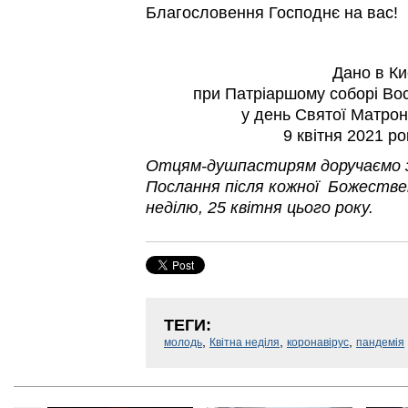
Благословення Господнє на вас!
Дано в Ки
при Патріаршому соборі Вос
у день Святої Матрон
9 квітня 2021 р
Отцям-душпастирям доручаємо з
Послання після кожної Божествен
неділю, 25 квітня цього року.
ТЕГИ:
,
,
,
молодь
Квітна неділя
коронавірус
пандемія