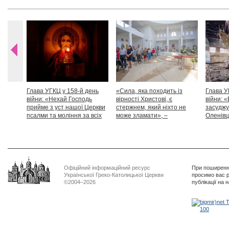
Глава УГКЦ у 158-й день
«Сила, яка походить із
Глава У
війни: «Нехай Господь
вірності Христові, є
війни: «
прийме з уст нашої Церкви
стержнем, який ніхто не
засуджу
псалми та моління за всіх
може зламати», –
Оленівці
тих, які особливо просять
Блаженніший Святослав
засудит
нашої молитви»
дикості
Офіційний інформаційний ресурс
При поширенні
Української Греко-Католицької Церкви
просимо вас р
©2004–2026
публікації на 