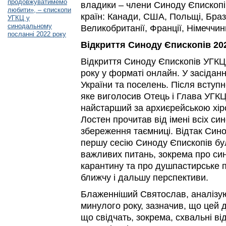
продовжуватимемо
владики – члени Синоду Єпископів
любити», – єпископи
країн: Канади, США, Польщі, Брази
УГКЦ у
синодальному
Великобританії, Франції, Німеччини
посланні 2022 року
Відкриття Синоду Єпископів 202
Відкриття Синоду Єпископів УГКЦ
року у форматі онлайн. У засіданн
України та поселень. Після вступн
яке виголосив Отець і Глава УГК
найстарший за архиєрейською хір
Лостен прочитав від імені всіх си
збереження таємниці. Відтак Сино
першу сесію Синоду Єпископів бу
важливих питань, зокрема про си
карантину та про душпастирське 
ближчу і дальшу перспективи.
Блаженніший Святослав, аналізу
минулого року, зазначив, що цей 
що свідчать, зокрема, схвальні ві