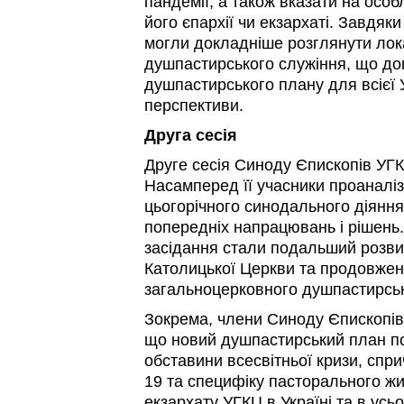
пандемії, а також вказати на особ
його єпархії чи екзархаті. Завдяк
могли докладніше розглянути лок
душпастирського служіння, що д
душпастирського плану для всієї 
перспективи.
Друга сесія
Друге сесія Синоду Єпископів УГК
Насамперед її учасники проаналі
цьогорічного синодального діяння 
попередніх напрацювань і рішень
засідання стали подальший розвит
Католицької Церкви та продовже
загальноцерковного душпастирськ
Зокрема, члени Синоду Єпископів
що новий душпастирський план п
обставини всесвітньої кризи, спр
19 та специфіку пасторального жи
екзархату УГКЦ в Україні та в усьо