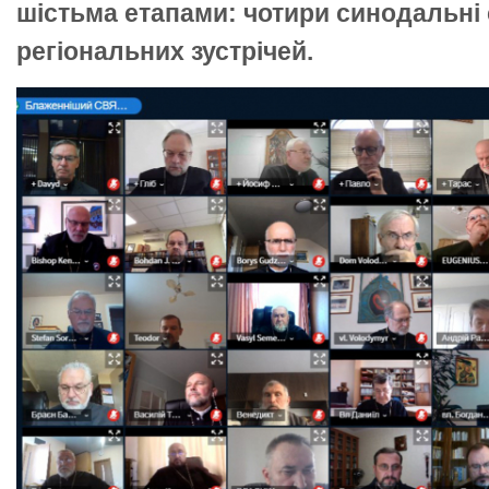
шістьма етапами: чотири синодальні с
регіональних зустрічей.