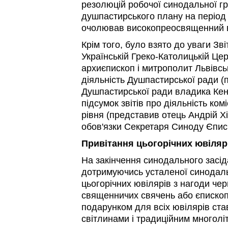
резолюцій робочої синодальної г
душпастирського плану на період 
очолював високопреосвященний в
Крім того, було взято до уваги Зві
Українській Греко-Католицькій Це
архиєпископ і митрополит Львівськ
діяльність Душпастирської ради (
Душпастирської ради владика Кен
підсумок звітів про діяльність комі
рівня (представив отець Андрій Хі
обов'язки Секретаря Синоду Єпис
Привітання цьогорічних ювіляр
На закінчення синодального засід
дотримуючись усталеної синодальн
цьогорічних ювілярів з нагоди чер
священничих свячень або єпископс
подарунком для всіх ювілярів став
світлинами і традиційним многолі