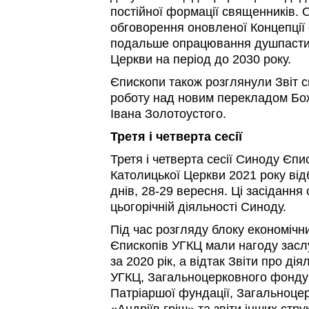
постійної формації священників.
обговорення оновленої Концепції 
подальше опрацювання душпастирсь
Церкви на період до 2030 року.
Єпископи також розглянули Звіт с
роботу над новим перекладом Боже
Івана Золотоустого.
Третя і четверта сесії
Третя і четверта сесії Синоду Єпис
Католицької Церкви 2021 року ві
днів, 28-29 вересня. Ці засідання
цьогорічній діяльності Синоду.
Під час розгляду блоку економічн
Єпископів УГКЦ мали нагоду заслу
за 2020 рік, а відтак Звіти про ді
УГКЦ, Загальноцерковного фонду 
Патріаршої фундації, Загальноце