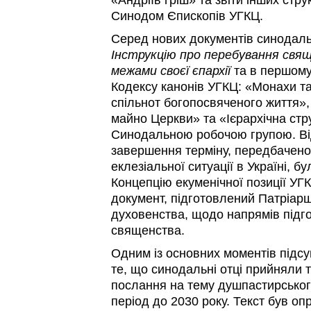
«Андріїв гріш» та звіти інших стр
Синодом Єпископів УГКЦ.
Серед нових документів синодаль
Інструкцію про перебування свя
межами своєї єпархії
та в першому
Кодексу канонів УГКЦ: «Монахи та 
спільнот богопосвяченого життя»
майно Церкви» та «Ієрархічна стр
Синодальною робочою групою. Від
завершення терміну, передбаченог
еклезіальної ситуації в Україні, 
Концепцію екуменічної позиції УГ
документ, підготовлений Патріарш
духовенства, щодо напрямів підго
священства.
Одним із основних моментів підсу
те, що синодальні отці прийняли 
послання на тему душпастирсько
період до 2030 року. Текст був оп