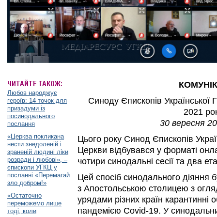
ЧИТАЙТЕ ТАКОЖ:
КОМУНІ
Любов народжує
Синоду Єпископів Української 
героїв: 14 точок для
призадуми із
2021 ро
посинодального
30 вересня 20
послання
«Церква покликана
Цього року Синод Єпископів Украї
нести знедоленій і
Церкви відбувався у форматі онл
зраненій людині ліки
розради і любові», –
чотири синодальні сесії та два ет
єпископи УГКЦ у
посланні «Перемагай
Цей спосіб синодального діяння 
зло добром!»
з Апостольською столицею з огля
«Остаточно
урядами різних країн карантинні о
переможемо лише
пандемією Covid-19. У синодальни
тоді, коли