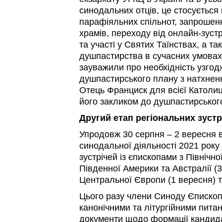
синодальних отців, це стосується
парафіяльних спільнот, запрошен
храмів, переходу від онлайн-зуст
та участі у Святих Таїнствах, а т
душпастирства в сучасних умовах.
зауважили про необхідність узго
душпастирського плану з натхнен
Отець Франциск для всієї Католиць
його закликом до душпастирськог
Другий етап регіональних зустр
Упродовж 30 серпня – 2 вересня в
синодальної діяльності 2021 року
зустрічей із єпископами з Північно
Південної Америки та Австралії (31
Центральної Європи (1 вересня) та
Цього разу члени Синоду Єпископ
канонічними та літургійними пита
документи щодо формації кандида