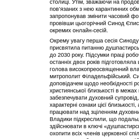
столиці. Утім, зважаючи на продо
пов’язаних з нею карантинних об
запропонував змінити часовий фо
провівши цьогорічний Синод Єпис
окремих онлайн-сесій.
Окрему увагу перша сесія Синоду
присвятила питанню душпастирсь
до 2030 року. Підсумки праці робо
останніх двох років підготовляла 
голова високопреосвященний вла
митрополит Філадельфійський. Си
доповідачем щодо необхідності р
християнської близькості в межах 
забезпечувати духовний супровід, 
характерні ознаки цієї близькості
працювати над зціленням духовних
Владики підкреслили, що подальш
здійснювати в ключі «душпастирс
охопити всіх членів церковної спіл