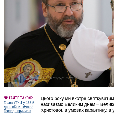
ЧИТАЙТЕ ТАКОЖ:
Цього року ми вкотре святкуватим
Глава УГКЦ у 158-й
називаємо Великим днем – Велик
день війни: «Нехай
Христової, в умовах карантину, в
Господь прийме з