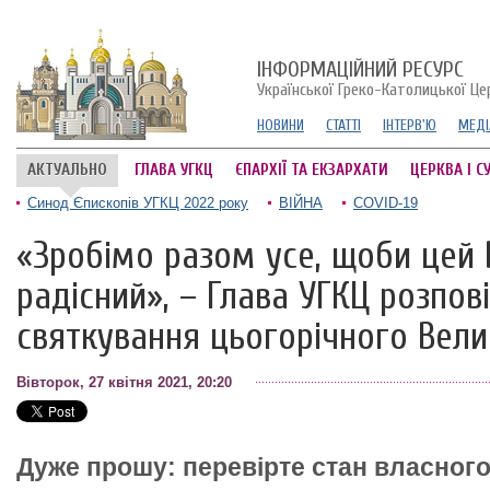
ІНФОРМАЦІЙНИЙ РЕСУРС
Української Греко-Католицької Це
НОВИНИ
СТАТТІ
ІНТЕРВ'Ю
МЕДІ
АКТУАЛЬНО
ГЛАВА УГКЦ
ЄПАРХІЇ ТА ЕКЗАРХАТИ
ЦЕРКВА І С
Синод Єпископів УГКЦ 2022 року
ВІЙНА
COVID-19
«Зробімо разом усе, щоби цей
радісний», – Глава УГКЦ розпов
святкування цьогорічного Вел
Вівторок, 27 квітня 2021, 20:20
Дуже прошу: перевірте стан власного