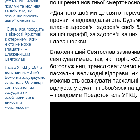
уст нашої Церкви
поширення новітньої смертоносної
псалми та моління
за всіх тих, які
«Для того щоб ми це свято пережи
особливо просять
проявити відповідальність. Будьм
нашої молитви»
власне здоров'я і здоров'я своїх б
«Сила, яка походить
вашої парафії, за здоров'я ваших 
із вірності Христові,
є стержнем, який
Глава Церкви.
ніхто не може
зламати», –
Блаженніший Святослав зазначив
Блаженніший
святкуватимемо так, як і торік. 
Святослав
богослужіння, транслюватимемо н
Глава УГКЦ у 157-й
день війни: «В ім’я
пасхальні великодні відправи. Як 
Боже ми засуджуємо
можливість освячувати пасхальні 
звірства в Оленівці і
відчуває у сумлінні обов'язок на 
світ повинен це
засудити як
– повідомив Предстоятель УГКЦ.
особливий вияв
дикості й
жорстокості»