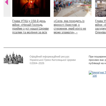
Глава УГКЦ у 158-й день
«Сила, яка походить із
Глава У
війни: «Нехай Господь
вірності Христові, є
війни: «
прийме з уст нашої Церкви
стержнем, який ніхто не
засуджу
псалми та моління за всіх
може зламати», –
Оленівці
тих, які особливо просять
Блаженніший Святослав
засудит
нашої молитви»
дикості
Офіційний інформаційний ресурс
При поширенні
Української Греко-Католицької Церкви
просимо вас р
©2004–2026
публікації на 