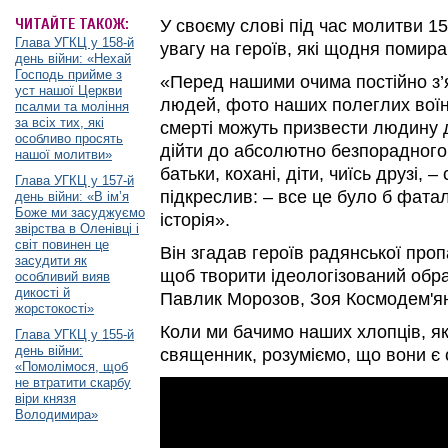
ЧИТАЙТЕ ТАКОЖ:
У своєму слові під час молитви 15
Глава УГКЦ у 158-й
увагу на героїв, які щодня помир
день війни: «Нехай
Господь прийме з
«Перед нашими очима постійно з’
уст нашої Церкви
людей, фото наших полеглих воїні
псалми та моління
за всіх тих, які
смерті можуть призвести людину 
особливо просять
дійти до абсолютно безпорадного 
нашої молитви»
батьки, кохані, діти, чиїсь друзі, 
Глава УГКЦ у 157-й
підкреслив: – все це було б фата
день війни: «В ім’я
Боже ми засуджуємо
історія».
звірства в Оленівці і
світ повинен це
Він згадав героїв радянської проп
засудити як
щоб творити ідеологізований обра
особливий вияв
дикості й
Павлик Морозов, Зоя Космодем'янс
жорстокості»
Коли ми бачимо наших хлопців, як
Глава УГКЦ у 155-й
день війни:
священник, розуміємо, що вони є 
«Помолімося, щоб
не втратити скарбу
віри князя
Володимира»