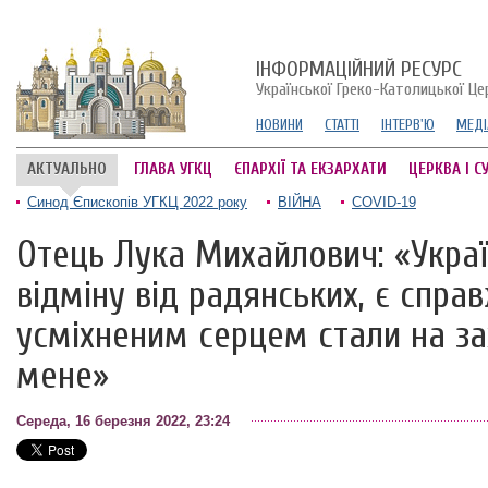
ІНФОРМАЦІЙНИЙ РЕСУРС
Української Греко-Католицької Це
НОВИНИ
СТАТТІ
ІНТЕРВ'Ю
МЕДІ
АКТУАЛЬНО
ГЛАВА УГКЦ
ЄПАРХІЇ ТА ЕКЗАРХАТИ
ЦЕРКВА І С
Синод Єпископів УГКЦ 2022 року
ВІЙНА
COVID-19
Отець Лука Михайлович: «Україн
відміну від радянських, є справ
усміхненим серцем стали на за
мене»
Середа, 16 березня 2022, 23:24