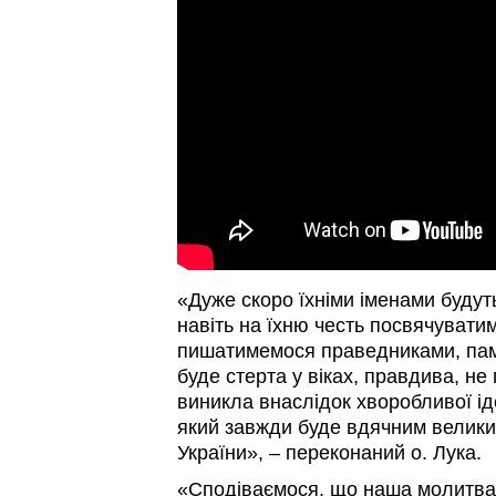
«Дуже скоро їхніми іменами будут
навіть на їхню честь посвячувати
пишатимемося праведниками, пам'
буде стерта у віках, правдива, не
виникла внаслідок хворобливої іде
який завжди буде вдячним великим
України», – переконаний о. Лука.
«Сподіваємося, що наша молитва, 