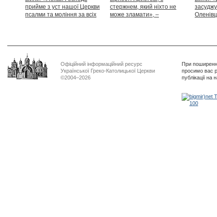
прийме з уст нашої Церкви
стержнем, який ніхто не
засуджу
псалми та моління за всіх
може зламати», –
Оленівці
тих, які особливо просять
Блаженніший Святослав
засудит
нашої молитви»
дикості
Офіційний інформаційний ресурс
При поширенні
Української Греко-Католицької Церкви
просимо вас р
©2004–2026
публікації на 