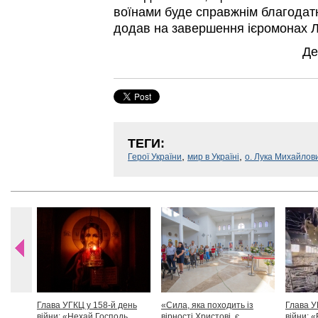
воїнами буде справжнім благодат
додав на завершення ієромонах 
Де
ТЕГИ:
,
,
Герої України
мир в Україні
о. Лука Михайлов
Глава УГКЦ у 158-й день
«Сила, яка походить із
Глава У
війни: «Нехай Господь
вірності Христові, є
війни: «