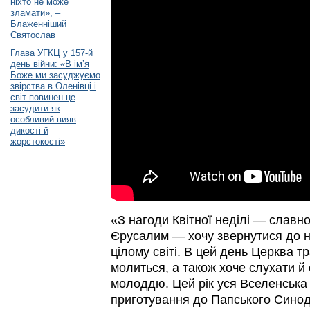
ніхто не може
зламати», –
Блаженніший
Святослав
Глава УГКЦ у 157-й
день війни: «В ім’я
Боже ми засуджуємо
звірства в Оленівці і
світ повинен це
засудити як
особливий вияв
дикості й
жорстокості»
«З нагоди Квітної неділі — славн
Єрусалим — хочу звернутися до на
цілому світі. В цей день Церква т
молиться, а також хоче слухати й 
молоддю. Цей рік уся Вселенськ
приготування до Папського Синоду 