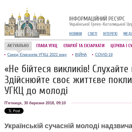
ІНФОРМАЦІЙНИЙ РЕСУРС
Української Греко-Католицької Це
НОВИНИ
СТАТТІ
ІНТЕРВ'Ю
МЕДІ
АКТУАЛЬНО
ГЛАВА УГКЦ
ЄПАРХІЇ ТА ЕКЗАРХАТИ
ЦЕРКВА І С
Синод Єпископів УГКЦ 2022 року
ВІЙНА
COVID-19
«Не бійтеся викликів! Слухайте
Здійснюйте своє життєве покли
УГКЦ до молоді
П'ятниця, 30 березня 2018, 09:10
Українській сучасній молоді надзви