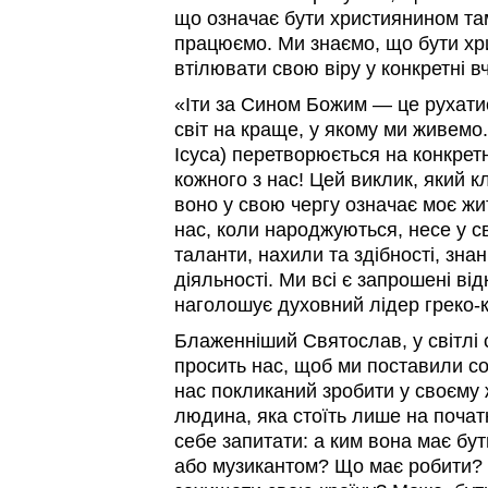
що означає бути християнином там
працюємо. Ми знаємо, що бути хр
втілювати свою віру у конкретні в
«Іти за Сином Божим — це рухатис
світ на краще, у якому ми живемо
Ісуса) перетворюється на конкрет
кожного з нас! Цей виклик, який к
воно у свою чергу означає моє жи
нас, коли народжуються, несе у св
таланти, нахили та здібності, зна
діяльності. Ми всі є запрошені ві
наголошує духовний лідер греко-к
Блаженніший Святослав, у світлі 
просить нас, щоб ми поставили со
нас покликаний зробити у своєму
людина, яка стоїть лише на почат
себе запитати: а ким вона має бу
або музикантом? Що має робити? 