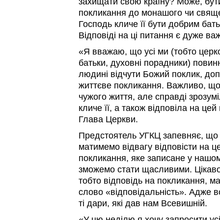
захищати свою країну? Може, бут
покликання до монашого чи свящ
Господь кличе її бути добрим бат
Відповіді на ці питання є дуже в
«Я вважаю, що усі ми (тобто церк
батьки, духовні порадники) повин
людині відчути Божий поклик, доп
життєве покликання. Важливо, щ
чужого життя, але справді зрозум
кличе її, а також відповіла на це
Глава Церкви.
Предстоятель УГКЦ запевняє, що 
матимемо відвагу відповісти на ц
покликання, яке записане у нашом
зможемо стати щасливими. Цікаво
тобто відповідь на покликання, ма
слово «відповідальність». Адже в
ті дари, які дав нам Всевишній.
«У цю неділю я хочу запросити ус