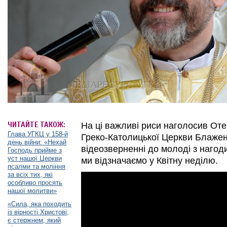
ЧИТАЙТЕ ТАКОЖ:
На ці важливі риси наголосив Отец
Глава УГКЦ у 158-й
Греко-Католицької Церкви Блаже
день війни: «Нехай
відеозверненні до молоді з нагод
Господь прийме з
уст нашої Церкви
ми відзначаємо у Квітну неділю.
псалми та моління
за всіх тих, які
особливо просять
нашої молитви»
«Сила, яка походить
із вірності Христові,
є стержнем, який