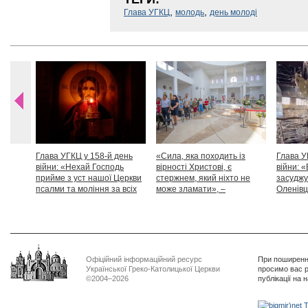
,
,
Глава УГКЦ
молодь
день молоді
Глава УГКЦ у 158-й день
«Сила, яка походить із
Глава У
війни: «Нехай Господь
вірності Христові, є
війни: «
прийме з уст нашої Церкви
стержнем, який ніхто не
засуджу
псалми та моління за всіх
може зламати», –
Оленівці
тих, які особливо просять
Блаженніший Святослав
засудит
нашої молитви»
дикості
Офіційний інформаційний ресурс
При поширенні
Української Греко-Католицької Церкви
просимо вас р
©2004–2026
публікації на 