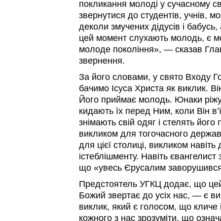
покликання молоді у сучасному сві
звернутися до студентів, учнів, мо
деколи змучених дідусів і бабусь, а
цей момент слухають молодь, є 
молоде покоління», — сказав Гла
звернення.
За його словами, у свято Входу 
бачимо Ісуса Христа як виклик. Ві
Його приймає молодь. Юнаки ріжу
кидають їх перед Ним, коли Він в’
знімають свій одяг і стелять його 
викликом для тогочасного держав
для цієї столиці, викликом навіть 
істеблішменту. Навіть євангелист
що «увесь Єрусалим заворушився
Предстоятель УГКЦ додає, що цей
Божий звертає до усіх нас, — є ви
виклик, який є голосом, що кличе 
кожного з нас зрозуміти, що означа