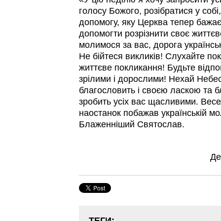
голосу Божого, розібратися у собі
допомогу, яку Церква тепер бажа
допомогти розрізнити своє життє
молимося за вас, дорога українсь
Не бійтеся викликів! Слухайте по
життєве покликання! Будьте відпо
зрілими і дорослими! Нехай Небе
благословить і своєю ласкою та 
зробить усіх вас щасливими. Вес
наостанок побажав українській мо
Блаженніший Святослав.
Де
ТЕГИ: