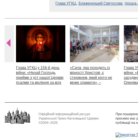
,
,
Глава УГКЦ
Блаженніший Святослав
проща 
Глава УГКЦ у 158-й день
«Сила, яка походить із
Глава У
війни: «Нехай Господь
вірності Христові, є
війни: «
прийме з уст нашої Церкви
стержнем, який ніхто не
засуджу
псалми та моління за всіх
може зламати», –
Оленівці
тих, які особливо просять
Блаженніший Святослав
засудит
нашої молитви»
дикості
Офіційний інформаційний ресурс
При поширенні
Української Греко-Католицької Церкви
просимо вас р
©2004–2026
публікації на 