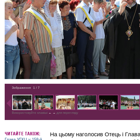
Зображення
1
/ 7
Використовуйте клавіші
←
→
для перегляду
ЧИТАЙТЕ ТАКОЖ:
На цьому наголосив Отець і Гла
Глава УГКЦ у 158-й