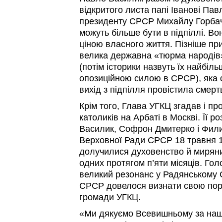
відкритого листа папі Іванові Пав
президенту СРСР Михайлу Горбач
можуть більше бути в підпіллі. В
ціною власного життя. Пізніше пр
велика державна «тюрма народів
(потім історики назвуть їх найбі
опозиційною силою в СРСР), яка
вихід з підпілля провістила смерт
Крім того, Глава УГКЦ згадав і пр
католиків на Арбаті в Москві. Її 
Василик, Софрон Дмитерко і Фил
Верховної Ради СРСР 18 травня 19
долучилися духовенство й миряни,
одних протягом п’яти місяців. Го
великий резонанс у Радянському С
СРСР довелося визнати свою пора
громади УГКЦ.
«Ми дякуємо Всевишньому за наши