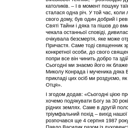
католиків. – І в момент пошуку та
сталася одна річ. У той час, коли
свого дому, був один добрий і ре
Святі Тайни і дяка та пішов до в
чекала останньої сповіді, дивилася
очікувала безсмертя, яке може о
Причастя. Саме тоді священник зр
конкретної особи, до свого священ
попри все він чинить добро та зд
Сьогодні ми знаємо його як блаж
Миколу Конрада і мученика дяк
прикладі цих осіб ми роздуємо, я
Отця».
І згодом додав: «Сьогодні цією п
хочемо подякувати Богу за 30 рок
рідних землях. Саме в другій пол
тріумфальний похід – вихід нашої 
розпочався ще 4 серпня 1987 року
Павло Василик разом із духовенс