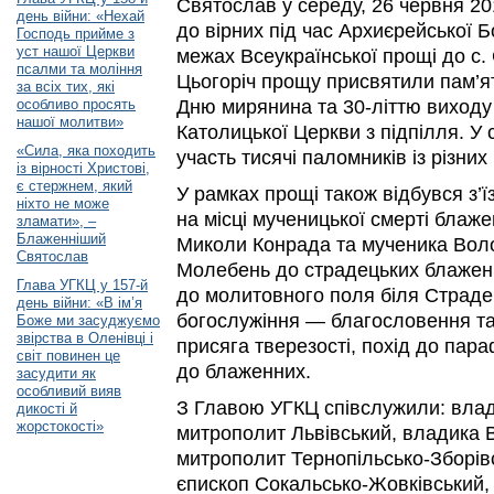
Святослав у середу, 26 червня 201
день війни: «Нехай
до вірних під час Архиєрейської Б
Господь прийме з
уст нашої Церкви
межах Всеукраїнської прощі до с. 
псалми та моління
Цьогоріч прощу присвятили пам’я
за всіх тих, які
особливо просять
Дню мирянина та 30-літтю виходу 
нашої молитви»
Католицької Церкви з підпілля. У 
«Сила, яка походить
участь тисячі паломників із різних 
із вірності Христові,
є стержнем, який
У рамках прощі також відбувся з’ї
ніхто не може
на місці мученицької смерті бла
зламати», –
Блаженніший
Миколи Конрада та мученика Вол
Святослав
Молебень до страдецьких блажен
Глава УГКЦ у 157-й
до молитовного поля біля Страдец
день війни: «В ім’я
богослужіння — благословення та 
Боже ми засуджуємо
звірства в Оленівці і
присяга тверезості, похід до пар
світ повинен це
до блаженних.
засудити як
особливий вияв
З Главою УГКЦ співслужили: влади
дикості й
жорстокості»
митрополит Львівський, владика В
митрополит Тернопільсько-Зборів
єпископ Сокальсько-Жовківський,