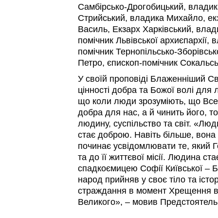
Самбірсько-Дрогобицький, владик
Стрийський, владика Михайло, ек
Василь, Екзарх Харківський, вла
помічник Львівської архиєпархії, 
помічник Тернопільсько-Зборівськ
Петро, єпископ-помічник Сокальськ
У своїй проповіді Блаженніший С
цінності добра та Божої волі для
що коли люди зрозуміють, що Вс
добра для нас, а й чинить його, то
людину, суспільство та світ. «Лю
стає доброю. Навіть більше, вона
починає усвідомлювати те, який 
та до її життєвої місії. Людина ст
спадкоємицею Софії Київської – Б
народ прийняв у своє тіло та істор
страждання в момент Хрещення в
Великого», – мовив Предстоятель