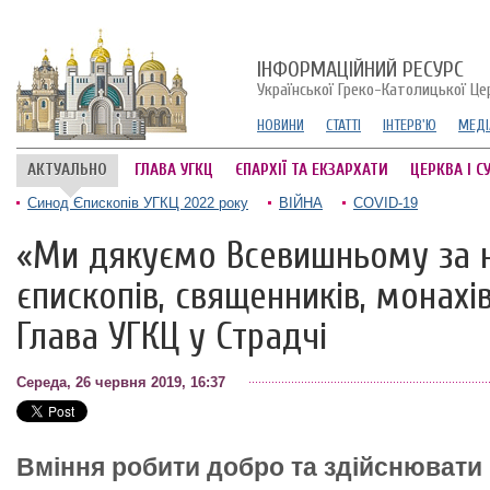
ІНФОРМАЦІЙНИЙ РЕСУРС
Української Греко-Католицької Це
НОВИНИ
СТАТТІ
ІНТЕРВ'Ю
МЕДІ
АКТУАЛЬНО
ГЛАВА УГКЦ
ЄПАРХІЇ ТА ЕКЗАРХАТИ
ЦЕРКВА І С
Синод Єпископів УГКЦ 2022 року
ВІЙНА
COVID-19
«Ми дякуємо Всевишньому за н
єпископів, священників, монахів
Глава УГКЦ у Страдчі
Середа, 26 червня 2019, 16:37
Вміння робити добро та здійснювати