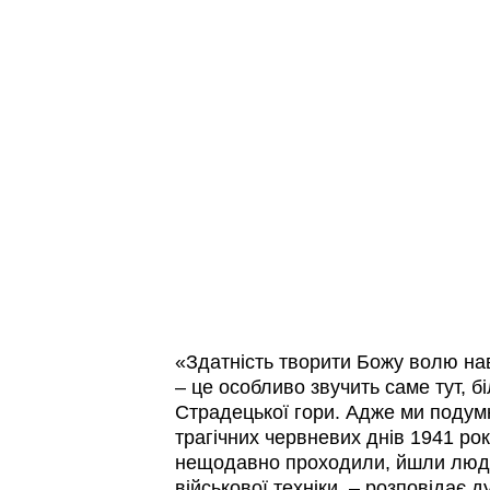
«Здатність творити Божу волю на
– це особливо звучить саме тут, бі
Страдецької гори. Адже ми подум
трагічних червневих днів 1941 рок
нещодавно проходили, йшли люди
військової техніки, – розповідає д