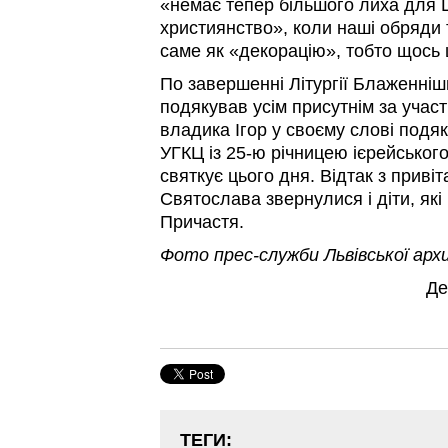
«немає тепер більшого лиха для 
християнство», коли наші обряди 
саме як «декорацію», тобто щось 
По завершенні Літургії Блаженні
подякував усім присутнім за участ
владика Ігор у своєму слові подя
УГКЦ із 25-ю річницею ієрейськог
святкує цього дня. Відтак з прив
Святослава звернулися і діти, які
Причастя.
Фото прес-служби Львівської архи
Де
ТЕГИ: