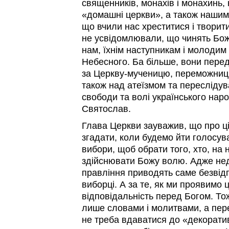
священників, монахів і монахинь
«домашні церкви», а також нашим 
що вчили нас хреститися і творит
не усвідомлювали, що чинять Бож
нам, їхнім наступникам і молодим
Небесного. Ба більше, вони перед
за Церкву-мученицю, переможницю
також над атеїзмом та пересліду
свободи та волі українського нар
Святослав.
Глава Церкви зауважив, що про ці
згадати, коли будемо йти голосув
вибори, щоб обрати того, хто, на 
здійснювати Божу волю. Адже не
правління приводять саме безвідп
виборці. А за те, як ми проявимо
відповідальність перед Богом. То
лише словами і молитвами, а пер
не треба вдаватися до «декорати