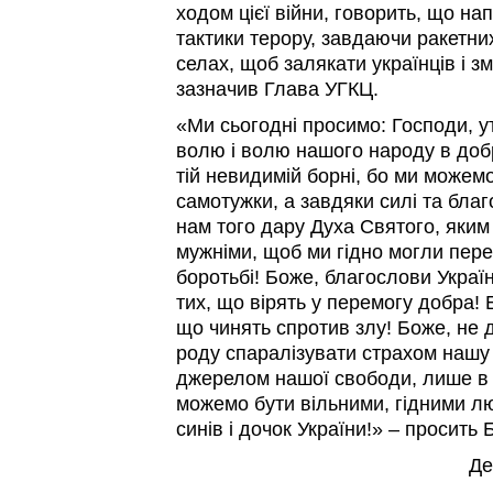
ходом цієї війни, говорить, що н
тактики терору, завдаючи ракетних
селах, щоб залякати українців і з
зазначив Глава УГКЦ.
«Ми сьогодні просимо: Господи, 
волю і волю нашого народу в добр
тій невидимій борні, бо ми можем
самотужки, а завдяки силі та благ
нам того дару Духа Святого, яким 
мужніми, щоб ми гідно могли пере
боротьбі! Боже, благослови Україн
тих, що вірять у перемогу добра! 
що чинять спротив злу! Боже, не 
роду спаралізувати страхом нашу
джерелом нашої свободи, лише в Т
можемо бути вільними, гідними л
синів і дочок України!» – просит
Де