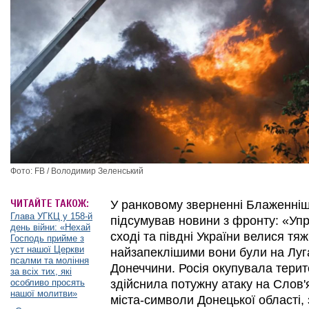
Фото: FB / Володимир Зеленський
ЧИТАЙТЕ ТАКОЖ:
У ранковому зверненні Блаженні
Глава УГКЦ у 158-й
підсумував новини з фронту: «Уп
день війни: «Нехай
сході та півдні України велися тяж
Господь прийме з
уст нашої Церкви
найзапеклішими вони були на Луга
псалми та моління
Донеччини. Росія окупувала терит
за всіх тих, які
особливо просять
здійснила потужну атаку на Слов'
нашої молитви»
міста-символи Донецької області, 