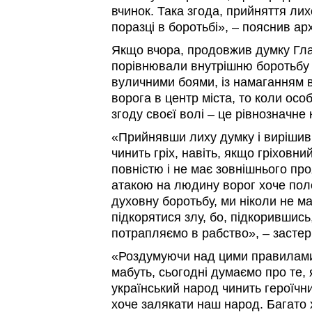
вчинок. Така згода, прийняття лих
поразці в боротьбі», – пояснив ар
Якщо вчора, продовжив думку Гл
порівнювали внутрішню боротьбу 
вуличними боями, із намаганням в
ворога в центр міста, то коли осо
згоду своєї волі – це рівнозначне к
«Прийнявши лиху думку і вирішив
чинить гріх, навіть, якщо гріховн
повністю і не має зовнішнього пр
атакою на людину ворог хоче поло
духовну боротьбу, ми ніколи не м
підкорятися злу, бо, підкорившись
потрапляємо в рабство», – застер
«Роздумуючи над цими правилами 
мабуть, сьогодні думаємо про те,
український народ чинить героїчн
хоче залякати наш народ. Багато 