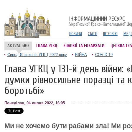
ІНФОРМАЦІЙНИЙ РЕСУРС
Української Греко-Католицької Це
НОВИНИ
СТАТТІ
ІНТЕРВ'Ю
МЕДІ
АКТУАЛЬНО
ГЛАВА УГКЦ
ЄПАРХІЇ ТА ЕКЗАРХАТИ
ЦЕРКВА І С
Синод Єпископів УГКЦ 2022 року
ВІЙНА
COVID-19
Глава УГКЦ у 131-й день війни: 
думки рівносильне поразці та к
боротьбі»
Понеділок, 04 липня 2022, 16:05
Ми не хочемо бути рабами зла! Ми ро