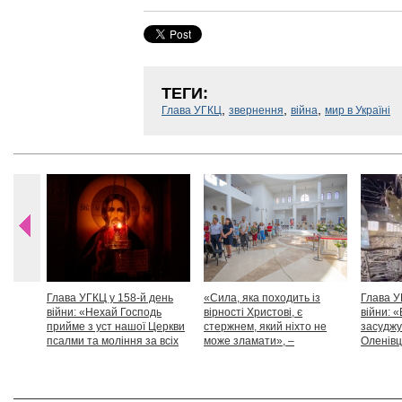
ТЕГИ:
,
,
,
Глава УГКЦ
звернення
війна
мир в Україні
Глава УГКЦ у 158-й день
«Сила, яка походить із
Глава У
війни: «Нехай Господь
вірності Христові, є
війни: «
прийме з уст нашої Церкви
стержнем, який ніхто не
засуджу
псалми та моління за всіх
може зламати», –
Оленівці
тих, які особливо просять
Блаженніший Святослав
засудит
нашої молитви»
дикості