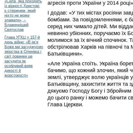
«Сила, яка походить
агресія проти України у 2014 році»
із вірності Христові,
є стержнем, який
І додав: «У тих містах росіяни за
ніхто не може
бомбами. За повідомленнями, є ба
зламати», –
Блаженніший
серед них чимало дітей. Ми віддає
Святослав
невинно убієнних, поручаємо їх 
Глава УГКЦ у 157-й
молимося за їх вічний спочинок. 
день війни: «В ім’я
обстрілював Харків на півночі та 
Боже ми засуджуємо
звірства в Оленівці і
Батьківщини».
світ повинен це
засудити як
«Але Україна стоїть. Україна боре
особливий вияв
бачимо, що кожний злочин, який ч
дикості й
жорстокості»
землі, утверджує волю українців 
Батьківщину, захистити життя та зд
дякуємо Господу Богу і Збройним
до цього ранку і можемо бачити с
Глава Церкви.