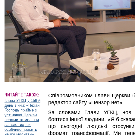
ЧИТАЙТЕ ТАКОЖ:
Співрозмовником Глави Церкви б
Глава УГКЦ у 158-й
редактор сайту «Цензор.нет».
день війни: «Нехай
Господь прийме з
За словами Глави УГКЦ, нові
уст нашої Церкви
боятися іншої людини. «Я б сказа
псалми та моління
за всіх тих, які
що сьогодні людські стосунк
особливо просять
формат трансформації. Ми теп
нашої молитви»