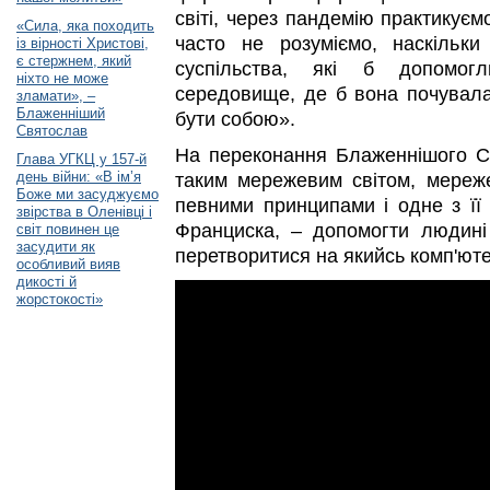
світі, через пандемію практикуєм
«Сила, яка походить
часто не розуміємо, наскільки
із вірності Христові,
є стержнем, який
суспільства, які б допомог
ніхто не може
середовище, де б вона почувал
зламати», –
Блаженніший
бути собою».
Святослав
На переконання Блаженнішого Св
Глава УГКЦ у 157-й
день війни: «В ім’я
таким мережевим світом, мереж
Боже ми засуджуємо
певними принципами і одне з її
звірства в Оленівці і
Франциска, – допомогти людин
світ повинен це
засудити як
перетворитися на якийсь комп'юте
особливий вияв
дикості й
жорстокості»