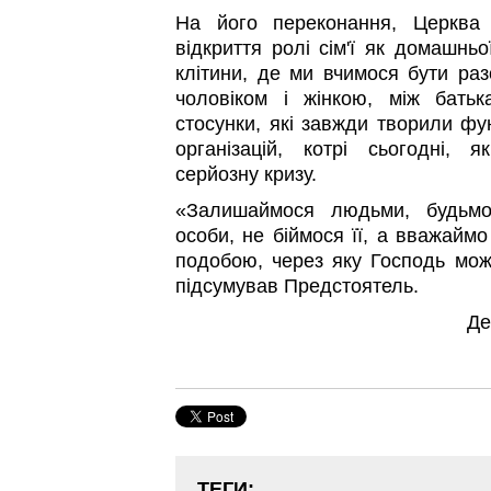
На його переконання, Церква
відкриття ролі сім'ї як домашньо
клітини, де ми вчимося бути раз
чоловіком і жінкою, між батьк
стосунки, які завжди творили фу
організацій, котрі сьогодні, я
серйозну кризу.
«Залишаймося людьми, будьмо
особи, не біймося її, а вважайм
подобою, через яку Господь мо
підсумував Предстоятель.
Де
ТЕГИ: