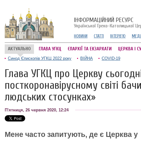
ІНФОРМАЦІЙНИЙ РЕСУРС
Української Греко-Католицької Це
НОВИНИ
СТАТТІ
ІНТЕРВ'Ю
МЕДІ
АКТУАЛЬНО
ГЛАВА УГКЦ
ЄПАРХІЇ ТА ЕКЗАРХАТИ
ЦЕРКВА І С
Синод Єпископів УГКЦ 2022 року
ВІЙНА
COVID-19
Глава УГКЦ про Церкву сьогодні
посткоронавірусному світі бачи
людських стосунках»
П'ятниця, 26 червня 2020, 12:24
Мене часто запитують, де є Церква у