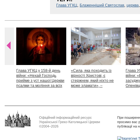
,
,
Глава УГКЦ
Блаженніший Святослав
церква
Глава УГКЦ у 158-й день
«Сила, яка походить із
Глава У
війни: «Нехай Господь
вірності Христові, є
війни: «
прийме з уст нашої Церкви
стержнем, який ніхто не
засуджу
псалми та моління за всіх
може зламати», –
Оленівці
тих, які особливо просять
Блаженніший Святослав
засудит
нашої молитви»
дикості
Офіційний інформаційний ресурс
При поширенні
Української Греко-Католицької Церкви
просимо вас р
©2004–2026
публікації на 