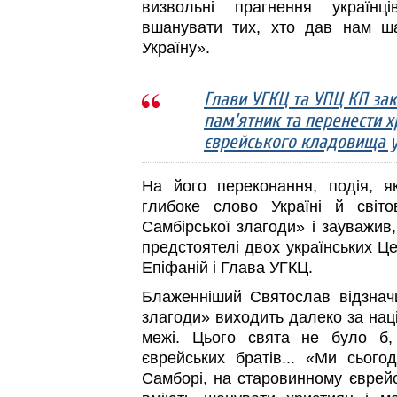
визвольні прагнення українц
вшанувати тих, хто дав нам ш
Україну».
Глави УГКЦ та УПЦ КП за
пам’ятник та перенести хр
єврейського кладовища у
На його переконання, подія, 
глибоке слово Україні й світо
Самбірської злагоди» і зауважив
предстоятелі двох українських Ц
Епіфаній і Глава УГКЦ.
Блаженніший Святослав відзнач
злагоди» виходить далеко за націо
межі. Цього свята не було б
єврейських братів... «Ми сьогод
Самборі, на старовинному єврей