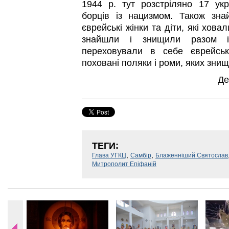
1944 р. тут розстріляно 17 ук
борців із нацизмом. Також зна
єврейські жінки та діти, які хова
знайшли і знищили разом із
переховували в себе єврейськ
поховані поляки і роми, яких зни
Де
ТЕГИ:
,
,
Глава УГКЦ
Самбір
Блаженніший Святослав
Митрополит Епіфаній