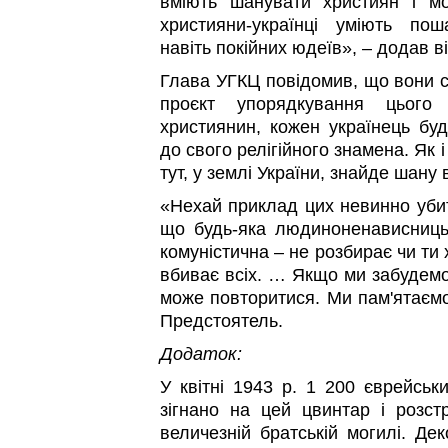
вміють шанувати християн і мо
християни-українці уміють пош
навіть покійних юдеїв», – додав ві
Глава УГКЦ повідомив, що вони с
проєкт упорядкування цього
християнин, кожен українець бу
до свого релігійного знамена. Як 
тут, у землі України, знайде шану 
«Нехай приклад цих невинно убит
що будь-яка людиноненависницьк
комуністична – не розбирає чи ти
вбиває всіх. … Якщо ми забудемо 
може повторитися. Ми пам'ятаємо
Предстоятель.
Додаток:
У квітні 1943 р. 1 200 єврейськи
зігнано на цей цвинтар і розстр
величезній братській могилі. Де