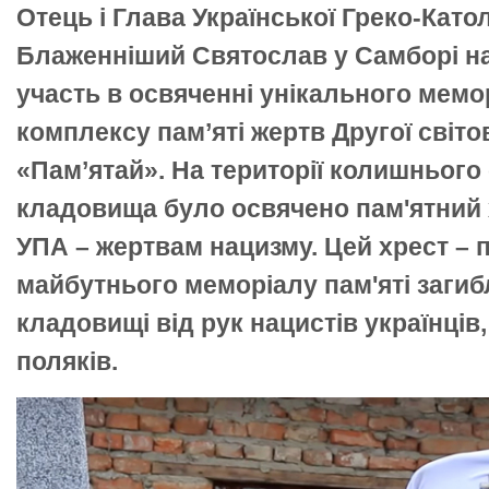
Отець і Глава Української Греко-Като
Блаженніший Святослав у Самборі на
участь в освяченні унікального мемо
комплексу пам’яті жертв Другої світов
«Пам’ятай». На території колишнього
кладовища було освячено пам'ятний 
УПА – жертвам нацизму. Цей хрест –
майбутнього меморіалу пам'яті загиб
кладовищі від рук нацистів українців,
поляків.