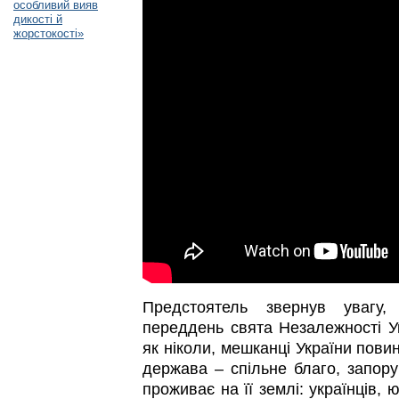
особливий вияв
дикості й
жорстокості»
Предстоятель звернув увагу
переддень свята Незалежності Ук
як ніколи, мешканці України повин
держава – спільне благо, запору
проживає на її землі: українців, 