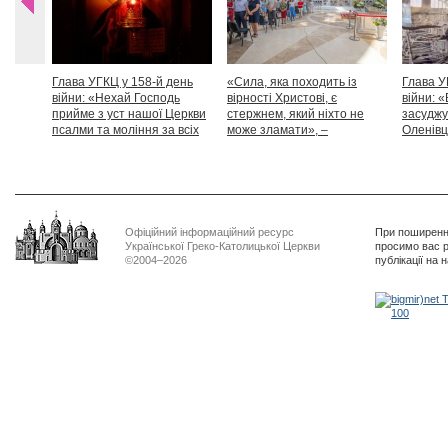
Глава УГКЦ у 158-й день
«Сила, яка походить із
Глава У
війни: «Нехай Господь
вірності Христові, є
війни: «
прийме з уст нашої Церкви
стержнем, який ніхто не
засуджу
псалми та моління за всіх
може зламати», –
Оленівці
тих, які особливо просять
Блаженніший Святослав
засудит
нашої молитви»
дикості
Офіційний інформаційний ресурс
При поширенні
Української Греко-Католицької Церкви
просимо вас р
©2004–2026
публікації на 