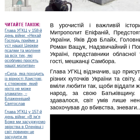
ЧИТАЙТЕ ТАКОЖ:
В урочистій і важливій істор
Глава УГКЦ у 158-й
Митрополит Епіфаній, Предстоя
день війни: «Нехай
України, Яків Дов Блайх, Головн
Господь прийме з
уст нашої Церкви
Роман Ващук, Надзвичайний і П
псалми та моління
Україні, представники обласної 
за всіх тих, які
особливо просять
гості, мешканці Самбора.
нашої молитви»
Глава УГКЦ відзначив, що присутн
«Сила, яка походить
різних куточків України та світу,
із вірності Христові,
є стержнем, який
вміли любити так, щоби віддати ж
ніхто не може
народ, за свою Батьківщину. 
зламати», –
Блаженніший
здавалося, світ умів лише нена
Святослав
заохочував до вбивства, зневаги..
Глава УГКЦ у 157-й
день війни: «В ім’я
Боже ми засуджуємо
звірства в Оленівці і
світ повинен це
засудити як