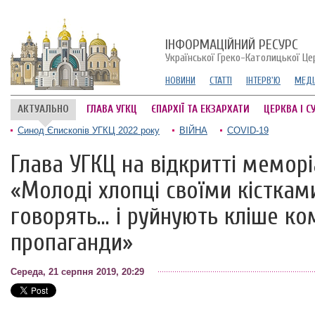
ІНФОРМАЦІЙНИЙ РЕСУРС
Української Греко-Католицької Це
НОВИНИ
СТАТТІ
ІНТЕРВ'Ю
МЕДІ
АКТУАЛЬНО
ГЛАВА УГКЦ
ЄПАРХІЇ ТА ЕКЗАРХАТИ
ЦЕРКВА І С
Синод Єпископів УГКЦ 2022 року
ВІЙНА
COVID-19
Глава УГКЦ на відкритті меморі
«Молоді хлопці своїми кісткам
говорять... і руйнують кліше ко
пропаганди»
Середа, 21 серпня 2019, 20:29