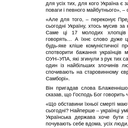
для усіх тих, для кого Україна є 
поваги і певного майбутнього», – с
«Але для того, – переконує Пр
сьогодні Україну, хтось мусив за
Саме ці 17 молодих хлопців 
говорять… А їхнє слово дуже ц
будь-яке кліше комуністичної п
спотворити бажання українців 
ОУН–УПА, які згинули з рук тих с
один із найбільших злочинів лю
спочивають на старовинному євр
Самборі».
Він пригадав слова Блаженнішо
сказав, що Господь Бог говорить 
«Що обставини їхньої смерті мають
сьогодні? Найперше – українці ум
Українська держава хоче бути 
почувають себе вдома, усіх люди,