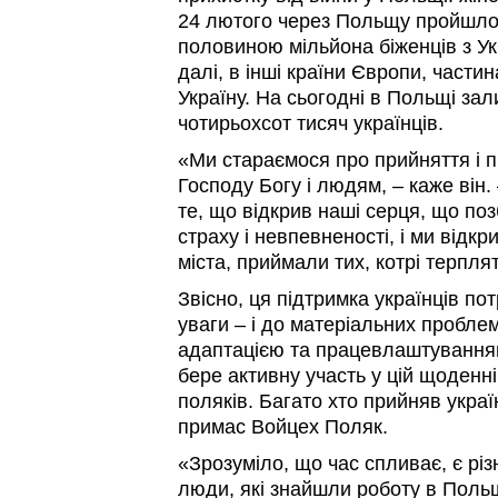
24 лютого через Польщу пройшло 
половиною мільйона біженців з Ук
далі, в інші країни Європи, части
Україну. На сьогодні в Польщі за
чотирьохсот тисяч українців.
«Ми стараємося про прийняття і п
Господу Богу і людям, – каже він.
те, що відкрив наші серця, що поз
страху і невпевненості, і ми відк
міста, приймали тих, котрі терпля
Звісно, ця підтримка українців по
уваги – і до матеріальних проблем
адаптацією та працевлаштування
бере активну участь у цій щоденні
поляків. Багато хто прийняв україн
примас Войцех Поляк.
«Зрозуміло, що час спливає, є різні
люди, які знайшли роботу в Поль