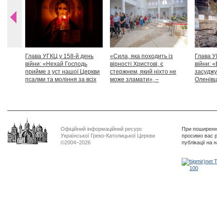
Глава УГКЦ у 158-й день
«Сила, яка походить із
Глава У
війни: «Нехай Господь
вірності Христові, є
війни: «
прийме з уст нашої Церкви
стержнем, який ніхто не
засуджу
псалми та моління за всіх
може зламати», –
Оленівці
тих, які особливо просять
Блаженніший Святослав
засудит
нашої молитви»
дикості
Офіційний інформаційний ресурс
При поширенні
Української Греко-Католицької Церкви
просимо вас р
©2004–2026
публікації на 