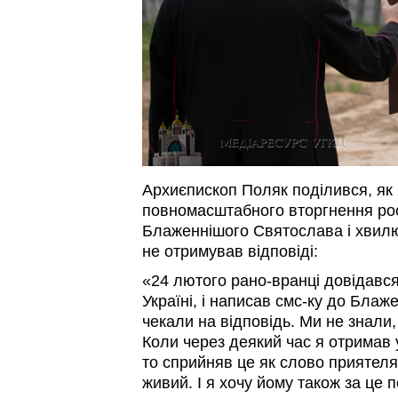
Архиєпископ Поляк поділився, як
повномасштабного вторгнення росі
Блаженнішого Святослава і хвилю
не отримував відповіді:
«24 лютого рано-вранці довідався 
Україні, і написав смс-ку до Блаж
чекали на відповідь. Ми не знали,
Коли через деякий час я отримав у
то сприйняв це як слово приятеля,
живий. І я хочу йому також за це п