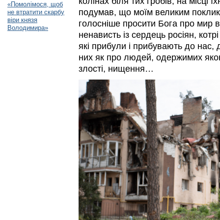
колінах біля тих гробів, на місці ї
«Помолімося, щоб
подумав, що моїм великим покли
не втратити скарбу
віри князя
голосніше просити Бога про мир в
Володимира»
ненависть із сердець росіян, котрі 
які прибули і прибувають до нас, 
них як про людей, одержимих якою
злості, нищення…