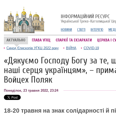
ІНФОРМАЦІЙНИЙ РЕСУРС
Української Греко-Католицької Це
НОВИНИ
СТАТТІ
ІНТЕРВ'Ю
МЕДІ
АКТУАЛЬНО
ГЛАВА УГКЦ
ЄПАРХІЇ ТА ЕКЗАРХАТИ
ЦЕРКВА І С
Синод Єпископів УГКЦ 2022 року
ВІЙНА
COVID-19
«Дякуємо Господу Богу за те, щ
наші серця українцям», – прим
Войцех Поляк
Понеділок, 23 травня 2022, 23:24
18-20 травня на знак солідарності й 