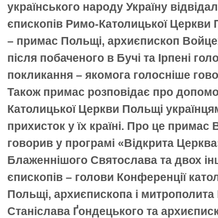
українського народу Україну відвідал
єпископів Римо-Католицької Церкви П
– примас Польщі, архиєпископ Войце
після побаченого в Бучі та Ірпені гол
покликання – якомога голосніше говор
Також примас розповідає про допомог
Католицької Церкви Польщі українцям
прихисток у їх країні. Про це примас
говорив у програмі «Відкрита Церква
Блаженнішого Святослава та двох і
єпископів – голови Конференції като
Польщі, архиєпископа і митрополита
Станіслава Ґондецького та архиєпис