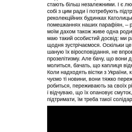
стають більш незалежними. І є лю
собі з цим ради і потребують під
реколекційних будинках Католицьк
помешканнях наших парафіян, – р
моїм дахом також живе одна роди
маю такий особистий досвід: ми р
щодня зустрічаємося. Оскільки це
шаную їх віросповідання, не впр
прозелітизму. Але бачу, що вони 
молиться, бачать, що каплиця відк
Коли надходять вістки з України,
чуємо ті новини, вони тяжко пере
робиться, переживають за своїх рі
і відчуваю, що їх опановує смуток
підтримати, їм треба такої солід