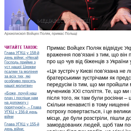
Архиєпископ Войцех Поляк, примас Польщі
ЧИТАЙТЕ ТАКОЖ:
Примас Войцех Поляк відвідує Укр
Глава УГКЦ у 158-й
враження пов’язані з тим, що він п
день війни: «Нехай
про що чув від біженців з України
Господь прийме з
уст нашої Церкви
«Ця зустріч у Києві пов’язана не
псалми та моління
за всіх тих, які
братерськими зустрічами як предс
особливо просять
передусім із тим, що ми пройшли 
нашої молитви»
мучеників ХХІ століття. Те, що ми 
«Боже, почуй наш
після того, як там були росіяни – 
плач і поспіши нам
на допомогу і
Скільки ненависті в тому нищенні 
порятунок!», – Глава
потроху повертається, і це велик
УГКЦ у 156-й день
війни
місце, де були розстріли, пішли д
Глава УГКЦ у 155-й
замордованих людей, щоб там пом
день війни: