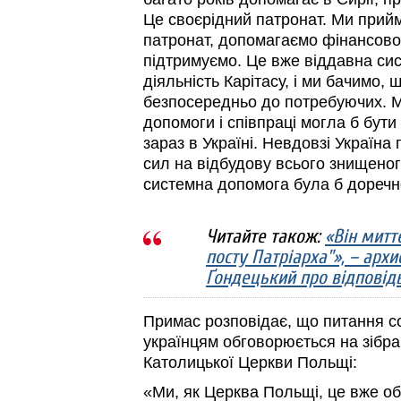
Це своєрідний патронат. Ми прийм
патронат, допомагаємо фінансово 
підтримуємо. Це вже віддавна си
діяльність Карітасу, і ми бачимо,
безпосередньо до потребуючих. 
допомоги і співпраці могла б бути
зараз в Україні. Невдовзі Україн
сил на відбудову всього знищеног
системна допомога була б дореч
Читайте також:
«Він миттє
посту Патріарха"», – архи
Ґондецький про відповід
Примас розповідає, що питання с
українцям обговорюється на зібра
Католицької Церкви Польщі:
«Ми, як Церква Польщі, це вже о