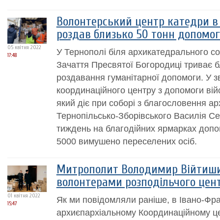
Волонтерський центр катедри в
роздав близько 50 тонн допомо
05 квітня 2022
У Тернополі біля архикатедрального с
17:48
Зачаття Пресвятої Богородиці триває бл
роздавання гуманітарної допомоги. У з
координаційного центру з допомоги ві
який діє при соборі з благословення а
Тернопільсько-Зборівського Василія Се
тиждень на благодійних ярмарках допо
5000 вимушено переселених осіб.
Митрополит Володимир Війтишин
волонтерами розподільчого цен
01 квітня 2022
Як ми повідомляли раніше, в Івано-Фра
15:47
архиєпархіальному Координаційному це