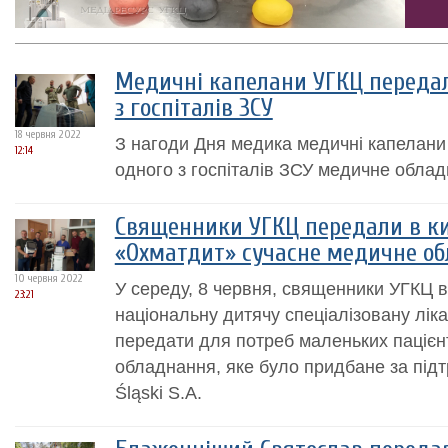
Медичні капелани УГКЦ переда
з госпіталів ЗСУ
18 червня 2022
З нагоди Дня медика медичні капелан
12:14
одного з госпіталів ЗСУ медичне облад
Священники УГКЦ передали в ки
«Охматдит» сучасне медичне о
10 червня 2022
У середу, 8 червня, священники УГКЦ в 
23:21
національну дитячу спеціалізовану лі
передати для потреб маленьких пацієнт
обладнання, яке було придбане за під
Śląski S.A.