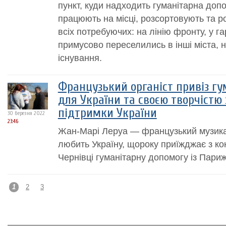
пункт, куди надходить гуманітарна допо
працюють на місці, розсортовують та 
всіх потребуючих: на лінію фронту, у га
примусово переселились в інші міста, 
існування.
Французький органіст привіз г
для України та своєю творчістю
підтримки України
30 березня 2022
23:46
Жан-Марі Леруа — французький музикан
любить Україну, щороку приїжджає з ко
Чернівці гуманітарну допомогу із Париж
1
2
3