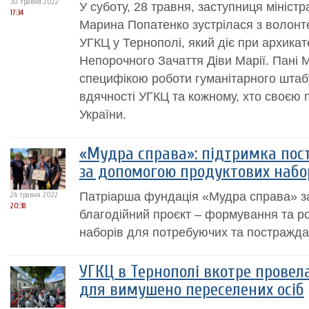
30 травня 2022
У суботу, 28 травня, заступниця міністр
17:34
Марина Попатенко зустрілася з волонт
УГКЦ у Тернополі, який діє при архика
Непорочного Зачаття Діви Марії. Пані 
специфікою роботи гуманітарного штаб
вдячності УГКЦ та кожному, хто своєю 
України.
«Мудра справа»: підтримка пос
за допомогою продуктових набо
Патріарша фундація «Мудра справа» з
26 травня 2022
20:38
благодійний проєкт – формування та р
наборів для потребуючих та постраждал
УГКЦ в Тернополі вкотре провел
для вимушено переселених осіб