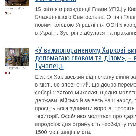
15 квітня в резиденції Глави УГКЦ у Киє
15 квітня 2022
19:02
Блаженнішого Святослава, Отця і Глав
новим головою Управління ООН з коорд
в Україні. Зустріч відбулася на прохан
«У важкопораненому Харкові ви
допомагаю словом та ділом», – 
Тучапець
08 квітня 2022
18:51
Екзарх Харківський від початку війни з
в місті, бо впевнений, що добро перем
соборі Святого Миколая, щодня молять
держави, військо й за весь наш народ. 
просять Бога зупинити ворога, просять
території. Особливо моляться про дар 
впродовж дня отримують необхідну гум
1500 мешканців міста.