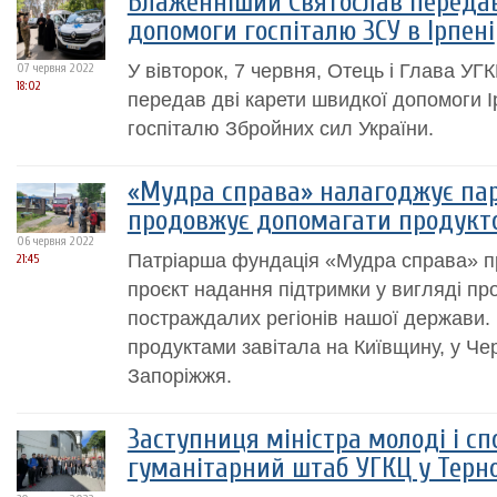
Блаженніший Святослав передав
допомоги госпіталю ЗСУ в Ірпені
У вівторок, 7 червня, Отець і Глава У
07 червня 2022
18:02
передав дві карети швидкої допомоги І
госпіталю Збройних сил України.
«Мудра справа» налагоджує пар
продовжує допомагати продук
06 червня 2022
Патріарша фундація «Мудра справа» п
21:45
проєкт надання підтримки у вигляді пр
постраждалих регіонів нашої держави. 
продуктами завітала на Київщину, у Черн
Запоріжжя.
Заступниця міністра молоді і сп
гуманітарний штаб УГКЦ у Терн