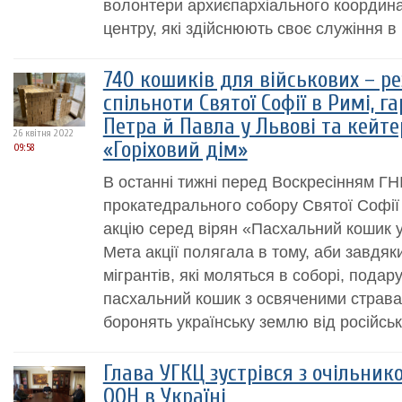
волонтери архиєпархіального координа
центру, які здійснюють своє служіння в
740 кошиків для військових – ре
спільноти Святої Софії в Римі, г
Петра й Павла у Львові та кейт
26 квітня 2022
«Горіховий дім»
09:58
В останні тижні перед Воскресінням ГН
прокатедрального собору Святої Софії
акцію серед вірян «Пасхальний кошик у
Мета акції полягала в тому, аби завдя
мігрантів, які моляться в соборі, пода
пасхальний кошик з освяченими стравам
боронять українську землю від російсько
Глава УГКЦ зустрівся з очільнико
ООН в Україні