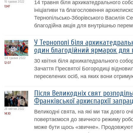
14 травня біля архикатедрального соб
16 травня 2022
13:47
ініціативи та благословення архиєписк
Тернопільсько-Зборівського Василія С
благодійна акція для внутрішньо перем
У Тернополі біля архикатедраль
один благодійний ярмарок для 
04 травня 2022
30 квітня біля архикатедрального соб
12:07
Зачаття Пресвятої Богородиці відновил
переселених осіб, на яких вони отриму
Після Великодніх свят розподіль
Франківської архиєпархії запра
28 квітня 2022
Великодні свята, на які ми так довго о
14:30
повертаємося до звичного режиму робот
може бути щось «звичне». Продовжуют