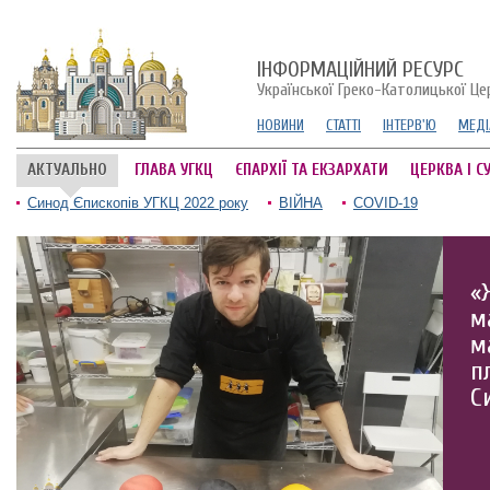
ІНФОРМАЦІЙНИЙ РЕСУРС
Української Греко-Католицької Це
НОВИНИ
СТАТТІ
ІНТЕРВ'Ю
МЕДІ
АКТУАЛЬНО
ГЛАВА УГКЦ
ЄПАРХІЇ ТА ЕКЗАРХАТИ
ЦЕРКВА І С
Синод Єпископів УГКЦ 2022 року
ВІЙНА
COVID-19
«
м
м
п
С