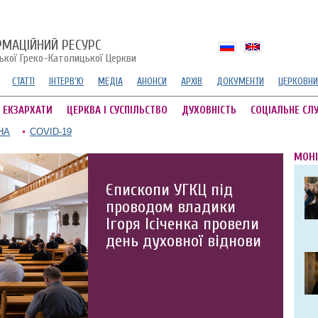
РМАЦІЙНИЙ РЕСУРС
ської Греко-Католицької Церкви
СТАТТІ
ІНТЕРВ'Ю
МЕДІА
АНОНСИ
АРХІВ
ДОКУМЕНТИ
ЦЕРКОВНИ
А ЕКЗАРХАТИ
ЦЕРКВА І СУСПІЛЬСТВО
ДУХОВНІСТЬ
СОЦІАЛЬНЕ СЛ
НА
COVID-19
МОНІ
Єпископи УГКЦ під
проводом владики
Ігоря Ісіченка провели
день духовної віднови