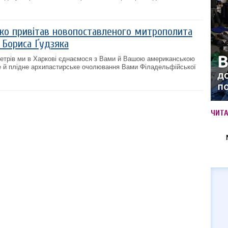
нко привітав новопоставленого митрополита
 Бориса Ґудзяка
ометрів ми в Харкові єднаємося з Вами й Вашою американською
е й плідне архипастирське очолювання Вами Філадельфійської
ЧИТ