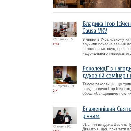
Владика Ігор Ісіче
Causa УКУ
9 липня в Українському ка
09 липня 2022
вручили почесне звання до
19:48
філологічних наук, професо
національного університету 
Реколекції з нагод
духовній семінарії 
Темою реколекцій, що трива
07 вересня 2021
року, владика Ігор Ісіченк
21:41
обрав «Священниче поклик
Блаженніший Святос
річчям
31 січня владика Василь Т
01 лютого 2021
Димитрія, щоб привітати вл