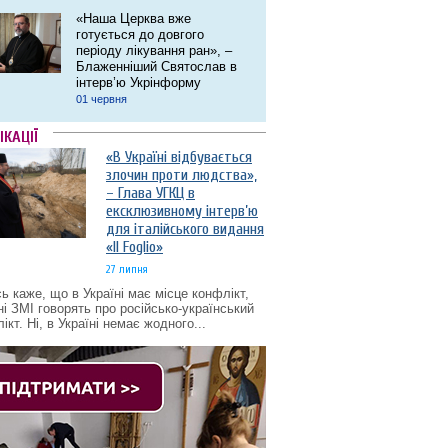
«Наша Церква вже
готується до довгого
періоду лікування ран», –
Блаженніший Святослав в
інтерв’ю Укрінформу
01 червня
ІКАЦІЇ
«В Україні відбувається
злочин проти людства»,
– Глава УГКЦ в
ексклюзивному інтерв’ю
для італійського видання
«Il Foglio»
27 липня
ь каже, що в Україні має місце конфлікт,
ні ЗМІ говорять про російсько-український
ікт. Ні, в Україні немає жодного...