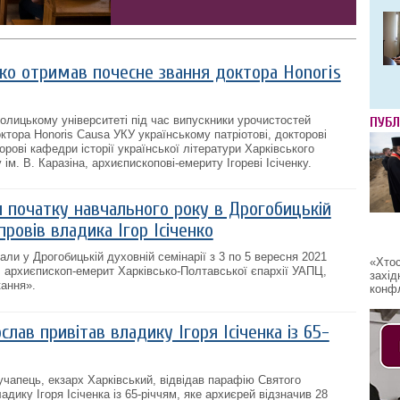
нко отримав почесне звання доктора Honoris
толицькому університеті під час випускники урочистостей
ПУБЛ
ктора Honoris Causa УКУ українському патріотові, докторові
рові кафедри історії української літератури Харківського
ім. В. Каразіна, архиєпископові-емериту Ігореві Ісіченку.
и початку навчального року в Дрогобицькій
провів владика Ігор Ісіченко
ли у Дрогобицькій духовній семінарії з 3 по 5 вересня 2021
«Хтос
о, архиєпископ-емерит Харківсько-Полтавської єпархії УАПЦ,
захід
ання».
конфл
лав привітав владику Ігоря Ісіченка із 65-
учапець, екзарх Харківський, відвідав парафію Святого
адику Ігоря Ісіченка із 65-річчям, яке архиєрей відзначив 28