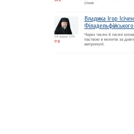
09:31
січня.
Владика Ігор Ісіче
Філадельфійського
Через тисячі й тисячі кіл
04 червня 2019
паствою в молитві за довг
17:32
митрополії.