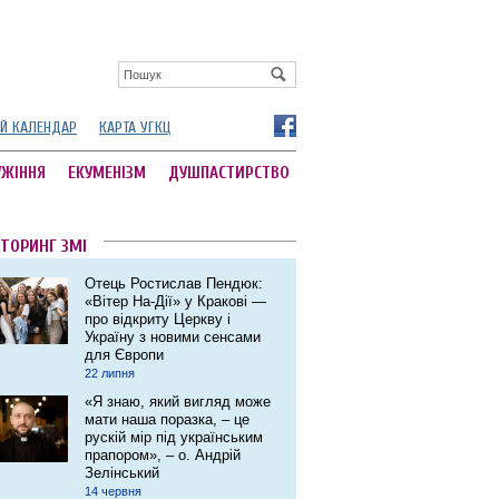
Й КАЛЕНДАР
КАРТА УГКЦ
УЖІННЯ
ЕКУМЕНІЗМ
ДУШПАСТИРСТВО
ТОРИНГ ЗМІ
Отець Ростислав Пендюк:
«Вітер На-Дії» у Кракові ―
про відкриту Церкву і
Україну з новими сенсами
для Європи
22 липня
«Я знаю, який вигляд може
мати наша поразка, – це
рускій мір під українським
прапором», – о. Андрій
Зелінський
14 червня