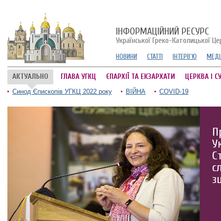
ІНФОРМАЦІЙНИЙ РЕСУРС
Української Греко-Католицької Це
НОВИНИ
СТАТТІ
ІНТЕРВ'Ю
МЕДІ
АКТУАЛЬНО
ГЛАВА УГКЦ
ЄПАРХІЇ ТА ЕКЗАРХАТИ
ЦЕРКВА І С
Синод Єпископів УГКЦ 2022 року
ВІЙНА
COVID-19
П
У
С
с
з