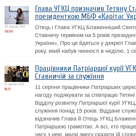
Глава УГКЦ призначив Тетяну С
президенткою МБФ «Карітас Ук
Отець і Глава УГКЦ Блаженніший Свят
02 серпня 2021
06:00
Ставничу терміном на 5 років президе
України». Про це йдеться у декреті Гла
року, який набув чинності в неділю, 1 с
Працівники Патріаршої курії УГ
Ставничій за служіння
12 серпня 2016
11 серпня працівники Патріарших церк
18:25
нагоду подякувати за співпрацю Тетяні 
Відділу розвитку Патріаршої курії УГКЦ
служіння понад 15 років. Віддане служі
відзначив Глава й Отець УГКЦ Блажен
Патріаршою грамотою. А всі, хто прац
часу з нею, мали змогу сказати їй сло