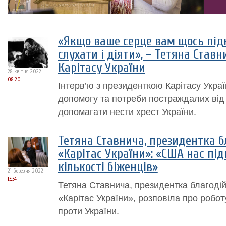
«Якщо ваше серце вам щось підк
слухати і діяти», – Тетяна Став
Карітасу України
28 квітня 2022
08:20
Інтерв’ю з президенткою Карітасу Укра
допомогу та потреби постраждалих від в
допомагати нести хрест України.
Тетяна Ставнича, президентка бл
«Карітас України»: «США нас під
кількості біженців»
21 березня 2022
13:34
Тетяна Ставнича, президентка благодійн
«Карітас України», розповіла про роботу
проти України.