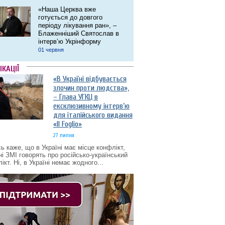
«Наша Церква вже
готується до довгого
періоду лікування ран», –
Блаженніший Святослав в
інтерв’ю Укрінформу
01 червня
ІКАЦІЇ
«В Україні відбувається
злочин проти людства»,
– Глава УГКЦ в
ексклюзивному інтерв’ю
для італійського видання
«Il Foglio»
27 липня
ь каже, що в Україні має місце конфлікт,
ні ЗМІ говорять про російсько-український
ікт. Ні, в Україні немає жодного...