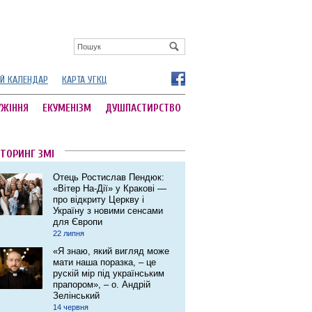
Й КАЛЕНДАР
КАРТА УГКЦ
УЖІННЯ
ЕКУМЕНІЗМ
ДУШПАСТИРСТВО
ТОРИНГ ЗМІ
Отець Ростислав Пендюк:
«Вітер На-Дії» у Кракові ―
про відкриту Церкву і
Україну з новими сенсами
для Європи
22 липня
«Я знаю, який вигляд може
мати наша поразка, – це
рускій мір під українським
прапором», – о. Андрій
Зелінський
14 червня