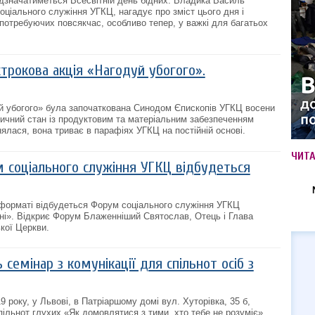
ідзначатиметься Всесвітній день бідних. Владика Василь
оціального служіння УГКЦ, нагадує про зміст цього дня і
 потребуючих повсякчас, особливо тепер, у важкі для багатьох
трокова акція «Нагодуй убогого».
й убогого» була започаткована Синодом Єпископів УГКЦ восени
итичний стан із продуктовим та матеріальним забезпеченням
ялася, вона триває в парафіях УГКЦ на постійній основі.
ЧИТ
 соціального служіння УГКЦ відбудеться
-форматі відбудеться Форум соціального служіння УГКЦ
ні». Відкриє Форум Блаженніший Святослав, Отець і Глава
кої Церкви.
 семінар з комунікації для спільнот осіб з
9 року, у Львові, в Патріаршому домі вул. Хуторівка, 35 б,
пільнот глухих «Як домовлятися з тими, хто тебе не розуміє».