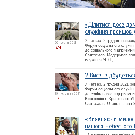
«Ділитися досвідо
служіння пройшов 
У четвер, 2 грудня, напер
02 грудня 2021
Форум соціального служінн
18:44
до соціального підприємни
Святослав. Модерував поді
служіння УГКЦ.
У Києві відбудетьс
У четвер, 2 грудня 2021 р
Форум соціального служінн
29 листопада 2021
до соціального підприємни
11:19
Воскресіння Христового УГ
Святослав, Отець і Глава 
«Виявляючи милосе
нашого Небесного 