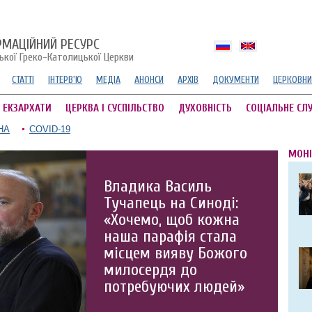
РМАЦІЙНИЙ РЕСУРС
ської Греко-Католицької Церкви
СТАТТІ
ІНТЕРВ'Ю
МЕДІА
АНОНСИ
АРХІВ
ДОКУМЕНТИ
ЦЕРКОВНИ
А ЕКЗАРХАТИ
ЦЕРКВА І СУСПІЛЬСТВО
ДУХОВНІСТЬ
СОЦІАЛЬНЕ СЛ
НА
COVID-19
МОНІ
Владика Василь
Тучапець на Синоді:
«Хочемо, щоб кожна
наша парафія стала
місцем вияву Божого
милосердя до
потребуючих людей»