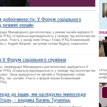
м доброчинності»: V Форум соціального
у режимі онлайн
едодні Міжнародного дня волонтера, у режимі онлайн відбувся V
ПУБЛ
я УГКЦ «Соціальна відповідальність у громаді: від волонтерства
цтва». Участь у заході взяв Отець і Глава УГКЦ Блаженніший
ю о. Андрій Нагірняк, заступник голови Відділу соціального
я V Форум соціального служіння
оку, напередодні Міжнародного дня волонтера, відбудеться V
«Хтос
я УГКЦ «Соціальна відповідальність у громаді: від волонтерства
захід
цтва». Захід відбудеться як офлайн у Патріаршому соборі
конфл
КЦ, так і онлайн. Участь у форумі візьме Блаженніший
УГКЦ.
рдя до інших, ми наслідуємо милосердя
Отця», – владика Василь Тучапець