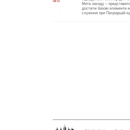
08:53
Мета заходу – представити 
достатні базові елементи к
служіння при Патріаршій ку