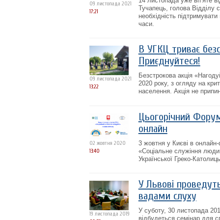
14 листопада уже вп’яте в
09 листопада 2021
Тучапець, голова Відділу с
17:21
необхідність підтримувати
часи.
В УГКЦ триває безс
Приєднуйтеся!
Безстрокова акція «Нагоду
09 листопада 2021
2020 року, з огляду на кр
13:22
населення. Акція не припин
Цьогорічний Форум
онлайн
3 жовтня у Києві в онлайн
02 жовтня 2020
«Соціальне служіння люди
13:40
Української Греко-Католиць
У Львові проведуть
вадами слуху
У суботу, 30 листопада 201
19 листопада 2019
відбудеться семінар для с