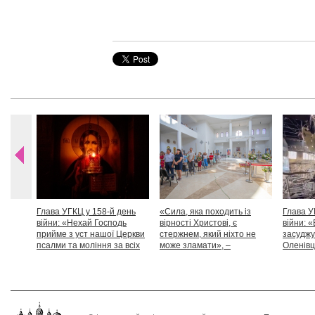
Глава УГКЦ у 158-й день
«Сила, яка походить із
Глава У
війни: «Нехай Господь
вірності Христові, є
війни: «
прийме з уст нашої Церкви
стержнем, який ніхто не
засуджу
псалми та моління за всіх
може зламати», –
Оленівці
тих, які особливо просять
Блаженніший Святослав
засудит
нашої молитви»
дикості