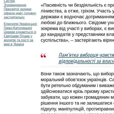
Сестри
«Пасивність чи бездіяльність є пр
Згромадження
Пресвятої родини
лінивства, а отже, гріхом. Участь 
обрали нову головну
держави є водночас дотриманням 
настоятельку
любові до ближнього. Свідоме ухил
Єпископи Української
Греко-Католицької
зокрема від участі у виборах, є 
Церкви єднаються із
до кандидатів у представники вла
Святішим Отцем у
суспільства», – застерігають віря
молитві та пості за
мир в Україні
Пам’ятка виборця-христ
відповідальності за влас
Вони також зазначають, що вибор
моральний обов’язок українців. С
бути ретельно обдуманим і виваж
здійснюватися крізь призму христ
забувати, що кожен громадянин м
рішення іншого та не залишатися 
підкупу, маніпуляцій, протиправни