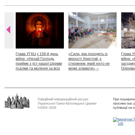
Глава УГКЦ у 158-й день
«Сила, яка походить із
Глава У
війни: «Нехай Господь
вірності Христові, є
війни: «
прийме з уст нашої Церкви
стержнем, який ніхто не
засуджу
псалми та моління за всіх
може зламати», –
Оленівці
тих, які особливо просять
Блаженніший Святослав
засудит
нашої молитви»
дикості
Офіційний інформаційний ресурс
При поширенні
Української Греко-Католицької Церкви
просимо вас р
©2004–2026
публікації на 