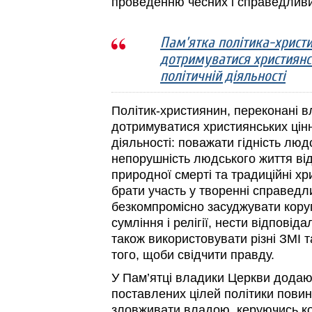
проведенню чесних і справедливи
Пам’ятка політика-христ
дотримуватися християнсь
політичній діяльності
Політик-християнин, переконані в
дотримуватися християнських цінн
діяльності: поважати гідність людс
непорушність людського життя від 
природної смерті та традиційні хри
брати участь у творенні справедл
безкомпромісно засуджувати кору
сумління і релігії, нести відповід
також використовувати різні ЗМІ 
того, щоби свідчити правду.
У Пам’ятці владики Церкви додаю
поставлених цілей політики повин
зловживати владою, керуючись к