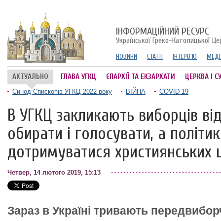
ІНФОРМАЦІЙНИЙ РЕСУРС
Української Греко-Католицької Це
НОВИНИ
СТАТТІ
ІНТЕРВ'Ю
МЕДІ
АКТУАЛЬНО
ГЛАВА УГКЦ
ЄПАРХІЇ ТА ЕКЗАРХАТИ
ЦЕРКВА І С
Синод Єпископів УГКЦ 2022 року
ВІЙНА
COVID-19
В УГКЦ закликають виборців ві
обирати і голосувати, а політик
дотримуватися християнських 
Четвер, 14 лютого 2019, 15:13
Зараз в Україні тривають передвиборчі