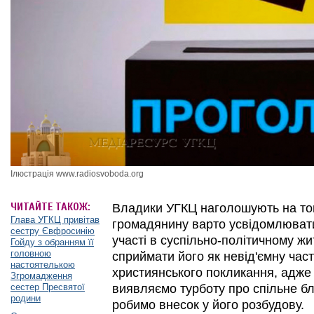
Ілюстрація www.radiosvoboda.org
ЧИТАЙТЕ ТАКОЖ:
Владики УГКЦ наголошують на то
Глава УГКЦ привітав
громадянину варто усвідомлювати
сестру Євфросинію
участі в суспільно-політичному жи
Гойду з обранням її
головною
сприймати його як невід'ємну час
настоятелькою
християнського покликання, адже 
Згромадження
сестер Пресвятої
виявляємо турботу про спільне бла
родини
робимо внесок у його розбудову.