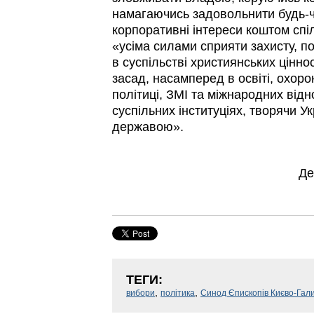
намагаючись задовольнити будь-ч
корпоративні інтереси коштом спі
«усіма силами сприяти захисту, 
в суспільстві християнських цінно
засад, насамперед в освіті, охорон
політиці, ЗМІ та міжнародних відн
суспільних інституціях, творячи У
державою».
Де
ТЕГИ:
,
,
вибори
політика
Синод Єпископів Києво-Гал