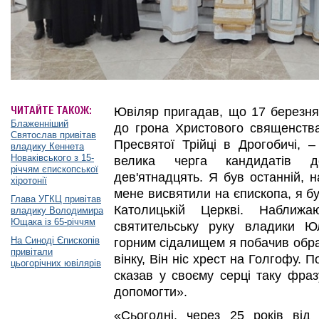
ЧИТАЙТЕ ТАКОЖ:
Ювіляр пригадав, що 17 березня
Блаженніший
до грона Христового священства
Святослав привітав
Пресвятої Трійці в Дрогобичі, –
владику Кеннета
Новаківського з 15-
велика черга кандидатів 
річчям єпископської
дев'ятнадцять. Я був останній, 
хіротонії
мене висвятили на єпископа, я б
Глава УГКЦ привітав
Католицькій Церкві. Наближ
владику Володимира
Ющака із 65-річчям
святительську руку владики Ю
На Синоді Єпископів
горним сідалищем я побачив обра
привітали
вінку, Він ніс хрест на Голгофу. 
цьогорічних ювілярів
сказав у своєму серці таку фразу
допомогти».
«Сьогодні, через 25 років від