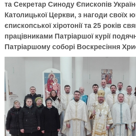
та Секретар Синоду Єпископів Україн
Католицької Церкви, з нагоди своїх ю
єпископської хіротонії та 25 років св
працівниками Патріаршої курії подяч
Патріаршому соборі Воскресіння Хри