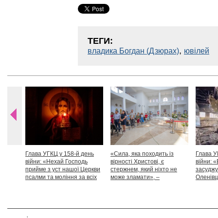
ТЕГИ:
,
владика Богдан (Дзюрах)
ювілей
Глава УГКЦ у 158-й день
«Сила, яка походить із
Глава У
війни: «Нехай Господь
вірності Христові, є
війни: «
прийме з уст нашої Церкви
стержнем, який ніхто не
засуджу
псалми та моління за всіх
може зламати», –
Оленівці
тих, які особливо просять
Блаженніший Святослав
засудит
нашої молитви»
дикості