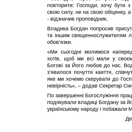
повторити: Господи, хочу бути 
свою силу, не на свою обіцянку, а
- відзначив проповідник.
Владика Богдан попросив присут
та іншим священнослужителям л
обов’язки.
«Ми сьогодні молимося наперед
хотів, щоб ми всі мали у своєм
Богові за Його любов до нас. Во
з’явилося почуття каяття, співч
яке ми хочемо скерувати до Госпо
невірність», – додав Секретар Си
По завершенні Богослужіння праці
подякували владиці Богдану за йо
українському народу і побажали Мн
Де