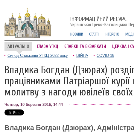
ІНФОРМАЦІЙНИЙ РЕСУРС
Української Греко-Католицької Це
НОВИНИ
СТАТТІ
ІНТЕРВ'Ю
МЕДІ
АКТУАЛЬНО
ГЛАВА УГКЦ
ЄПАРХІЇ ТА ЕКЗАРХАТИ
ЦЕРКВА І С
Синод Єпископів УГКЦ 2022 року
ВІЙНА
COVID-19
Владика Богдан (Дзюрах) розділ
працівниками Патріаршої курії
молитву з нагоди ювілеїв своїх
Четвер, 10 березня 2016, 14:44
Владика Богдан (Дзюрах), Адміністра